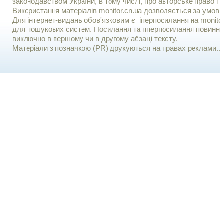
законодавством України, в тому числі, про авторське право і 
Використання матерiалiв monitor.cn.ua дозволяється за умов
Для iнтернет-видань обов'язковим є гiперпосилання на monito
для пошукових систем. Посилання та гіперпосилання повинні
виключно в першому чи в другому абзаці тексту.
Матеріали з позначкою (PR) друкуються на правах реклами..