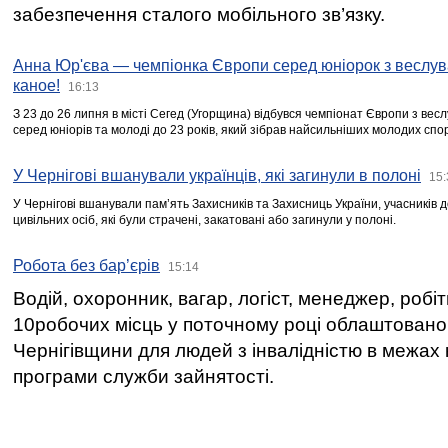
забезпечення сталого мобільного зв’язку.
Анна Юр'єва — чемпіонка Європи серед юніорок з веслув
каное!
16:13
З 23 до 26 липня в місті Сегед (Угорщина) відбувся чемпіонат Європи з вес
серед юніорів та молоді до 23 років, який зібрав найсильніших молодих спо
У Чернігові вшанували українців, які загинули в полоні
15:
У Чернігові вшанували пам’ять Захисників та Захисниць України, учасників
цивільних осіб, які були страчені, закатовані або загинули у полоні.
Робота без бар’єрів
15:14
Водій, охоронник, вагар, логіст, менеджер, робі
10робочих місць у поточному році облаштован
Чернігівщини для людей з інвалідністю в межах
програми служби зайнятості.