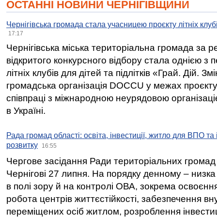
ОСТАННІ НОВИНИ ЧЕРНІГІВЩИНИ
Чернігівська громада стала учасницею проєкту літніх клуб
17:17
Чернігівська міська територіальна громада за 
відкритого конкурсного відбору стала однією з
літніх клубів для дітей та підлітків «Грай. Дій. З
громадська організація DOCCU у межах проєкту 
співпраці з міжнародною неурядовою організаціє
в Україні.
Рада громад області: освіта, інвестиції, житло для ВПО та
розвитку
16:55
Чергове засідання Ради територіальних громад 
Чернігові 27 липня. На порядку денному – низка
в полі зору й на контролі ОВА, зокрема освоєння
робота центрів життєстійкості, забезпечення вн
переміщених осіб житлом, розроблення інвестиц