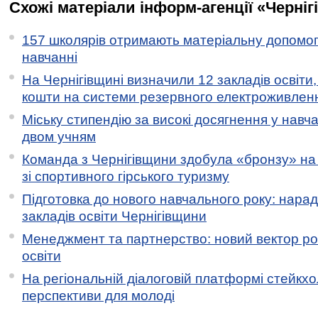
Схожі матеріали інформ-агенції «Черніг
157 школярів отримають матеріальну допомогу
навчанні
На Чернігівщині визначили 12 закладів освіти,
кошти на системи резервного електроживлен
Міську стипендію за високі досягнення у навч
двом учням
Команда з Чернігівщини здобула «бронзу» на 
зі спортивного гірського туризму
Підготовка до нового навчального року: нарад
закладів освіти Чернігівщини
Менеджмент та партнерство: новий вектор ро
освіти
На регіональній діалоговій платформі стейкх
перспективи для молоді