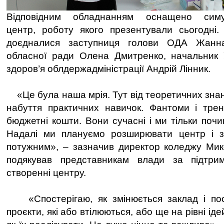
Відповідним обладнанням оснащено симуля
центр, роботу якого презентували сьогодні.
доєдналися заступниця голови ОДА Жанн
обласної ради Олена Дмитренко, начальник 
здоров’я облдержадміністрації Андрій Лінник.
«Це була наша мрія. Тут від теоретичних зна
набуття практичних навичок. Фантоми і трен
бюджетні кошти. Вони сучасні і ми тільки поч
Надалі ми плануємо розширювати центр і з
потужним», – зазначив директор коледжу Мик
подякував представникам влади за підтри
створенні центру.
«Спостерігаю, як змінюється заклад і пос
проєкти, які або втілюються, або ще на рівні іде