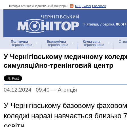
Інформ-агенція «Чернігівський монітор»:
RSS
Twitter
Facebook
Інформ-агенція
«Чернігівський монітор»
00:47
П`ятниця, 7 серпня,
Політична
Економічна
Культурна
Стил
Чернігівщина
Чернігівщина
Чернігівщина
У Чернігівському медичному колед
симуляційно-тренінговий центр
04.12.2024 09:40
—
Агенцiя
У Чернігівському базовому фахово
коледжі наразі навчається близько 
освіти.