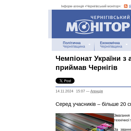
Інформ-агенція «Чернігівський монітор»:
Інформ-агенція
«Чернігівський монітор»
Політична
Економічна
Чернігівщина
Чернігівщина
Чемпіонат України з
приймав Чернігів
14.11.2024 15:07
—
Агенцiя
Серед учасників – більше 20 сп
Змагання 
технічної 
За званн