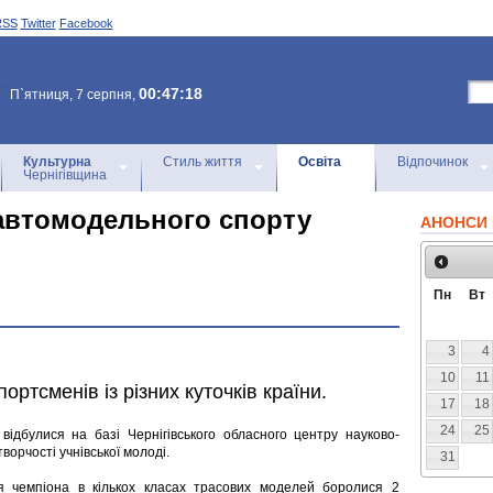
RSS
Twitter
Facebook
00:47:18
П`ятниця, 7 серпня,
Культурна
Стиль життя
Освіта
Відпочинок
Чернігівщина
 автомодельного спорту
АНОНСИ 
Пн
Вт
3
4
10
11
ортсменів із різних куточків країни.
17
18
24
25
відбулися на базі Чернігівського обласного центру науково-
творчості учнівської молоді.
31
я чемпіона в кількох класах трасових моделей боролися 2