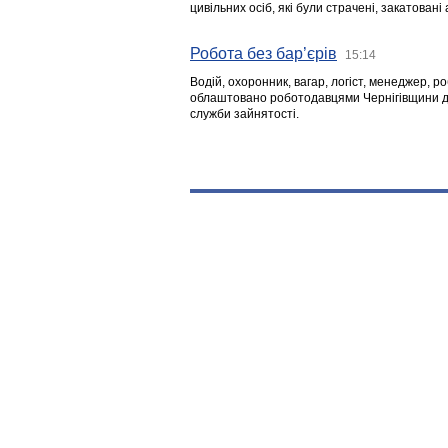
цивільних осіб, які були страчені, закатовані
Робота без бар’єрів
15:14
Водій, охоронник, вагар, логіст, менеджер, 
облаштовано роботодавцями Чернігівщини дл
служби зайнятості.