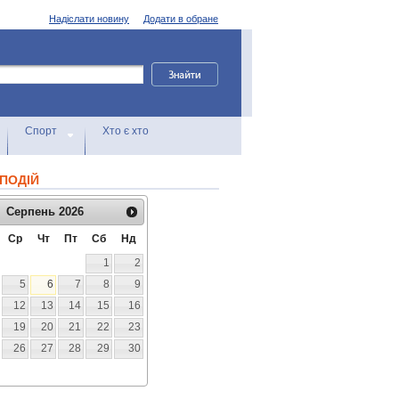
Надіслати новину
Додати в обране
Спорт
Хто є хто
ПОДІЙ
Серпень
2026
Ср
Чт
Пт
Сб
Нд
1
2
5
6
7
8
9
12
13
14
15
16
19
20
21
22
23
26
27
28
29
30