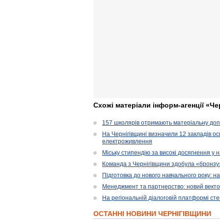
Схожі матеріали інформ-агенції «Че
157 школярів отримають матеріальну допо
На Чернігівщині визначили 12 закладів ос
електроживлення
Міську стипендію за високі досягнення у
Команда з Чернігівщини здобула «бронзу» 
Підготовка до нового навчального року: н
Менеджмент та партнерство: новий вектор
На регіональній діалоговій платформі ст
ОСТАННІ НОВИНИ ЧЕРНІГІВЩИНИ