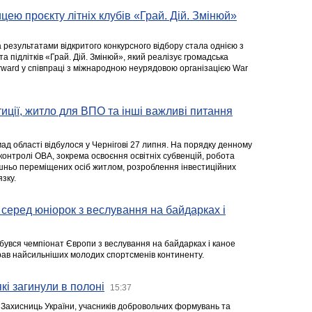
цею проєкту літніх клубів «Грай. Дій. Змінюй»
а результатами відкритого конкурсного відбору стала однією з
та підлітків «Грай. Дій. Змінюй», який реалізує громадська
rward у співпраці з міжнародною неурядовою організацією War
стиції, житло для ВПО та інші важливі питання
ад області відбулося у Чернігові 27 липня. На порядку денному
 контролі ОВА, зокрема освоєння освітніх субвенцій, робота
ішньо переміщених осіб житлом, розроблення інвестиційних
зку.
серед юніорок з веслування на байдарках і
ідбувся чемпіонат Європи з веслування на байдарках і каное
ібрав найсильніших молодих спортсменів континенту.
кі загинули в полоні
15:37
а Захисниць України, учасників добровольчих формувань та