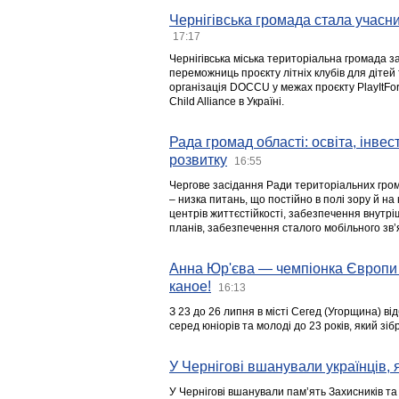
Чернігівська громада стала учасни
17:17
Чернігівська міська територіальна громада з
переможниць проєкту літніх клубів для дітей 
організація DOCCU у межах проєкту PlayItFo
Child Alliance в Україні.
Рада громад області: освіта, інве
розвитку
16:55
Чергове засідання Ради територіальних гром
– низка питань, що постійно в полі зору й на
центрів життєстійкості, забезпечення внутр
планів, забезпечення сталого мобільного зв’я
Анна Юр'єва — чемпіонка Європи 
каное!
16:13
З 23 до 26 липня в місті Сегед (Угорщина) в
серед юніорів та молоді до 23 років, який з
У Чернігові вшанували українців, я
У Чернігові вшанували пам’ять Захисників т