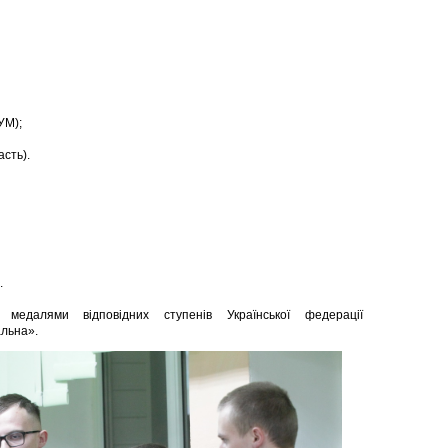
УМ);
асть).
.
медалями відповідних ступенів Української федерації
альна».