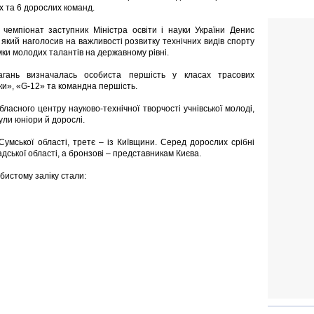
х та 6 дорослих команд.
 чемпіонат заступник Міністра освіти і науки України Денис
 який наголосив на важливості розвитку технічних видів спорту
мки молодих талантів на державному рівні.
агань визначалась особиста першість у класах трасових
и», «G-12» та командна першість.
бласного центру науково-технічної творчості учнівської молоді,
ули юніори й дорослі.
Сумської області, третє – із Київщини. Серед дорослих срібні
дської області, а бронзові – представникам Києва.
бистому заліку стали: