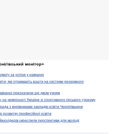
рнігівський монітор»
могу за успіхи у навчанні
віти, які отримають кошти на системи резервного
 навчанні призначили ще двом учням
на чемпіонаті України зі спортивного гірського туризму
арада з керівниками закладів освіти Чернігівщини
 розвитку професійної освіти
ейкхолдерів окреслили перспективи для молоді