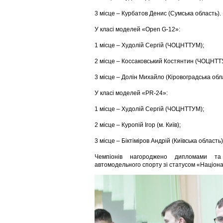
3 місце – Курбатов Денис (Сумська область).
У класі моделей «Open G-12»:
1 місце – Худолій Сергій (ЧОЦНТТУМ);
2 місце – Коссаковський Костянтин (ЧОЦНТТ
3 місце – Долін Михайло (Кіровоградська обл
У класі моделей «PR-24»:
1 місце – Худолій Сергій (ЧОЦНТТУМ);
2 місце – Куропій Ігор (м. Київ);
3 місце – Біктіміров Андрій (Київська область)
Чемпіонів нагороджено дипломами та 
автомодельного спорту зі статусом «Націон