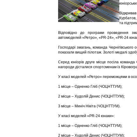
юніорськи
Відкривав
Курбатов,
та підтри
Відповідно до програми проведення зм
автомоделей «Ретро», «PR-24», «PR-24 юнак
Господарі змагань, команда Чернігівського о
показали вищий пілотаж. Золоті медалі здоб
Серед юніорів друге місце посіла команда 
нагороди дісталися спортсменам із Кіровогра
У класі моделей «Ретро» переможцями в осо
1 місце – Одненко Гліб (ЧОЦНТТУМ);
2 місце – Худолій Денис (ЧОЦНТТУМ);
3 місце – Миніч Нікіта (ЧОЦНТТУМ).
У класі моделей «PR-24 юнаки»:
1 місце – Одненко Гліб (ЧОЦНТТУМ);
2 місце – Худолій Денис (ЧОЦНТТУМ);