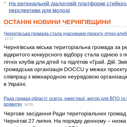
На регіональній діалоговій платформі стейкх
перспективи для молоді
ОСТАННІ НОВИНИ ЧЕРНІГІВЩИНИ
Чернігівська громада стала учасницею проєкту літніх клуб
17:17
Чернігівська міська територіальна громада за 
відкритого конкурсного відбору стала однією з
літніх клубів для дітей та підлітків «Грай. Дій. З
громадська організація DOCCU у межах проєкту 
співпраці з міжнародною неурядовою організаціє
в Україні.
Рада громад області: освіта, інвестиції, житло для ВПО та
розвитку
16:55
Чергове засідання Ради територіальних громад 
Чернігові 27 липня. На порядку денному – низка