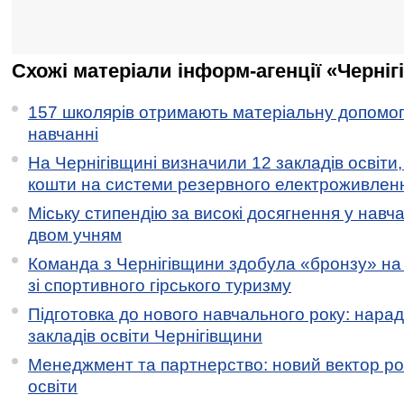
Схожі матеріали інформ-агенції «Черніг
157 школярів отримають матеріальну допомогу
навчанні
На Чернігівщині визначили 12 закладів освіти,
кошти на системи резервного електроживлен
Міську стипендію за високі досягнення у навч
двом учням
Команда з Чернігівщини здобула «бронзу» на 
зі спортивного гірського туризму
Підготовка до нового навчального року: нарад
закладів освіти Чернігівщини
Менеджмент та партнерство: новий вектор ро
освіти