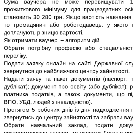
Cума ваучера не може перевищувати 10-
прожиткового мінімуму для працездатних осі
становить 30 280 грн. Якщо вартість навчання
то громадянин або роботодавець, у якого
доплачують різницю вартості.
Як отримати ваучер – алгоритм дій
Обрати потрібну професію або спеціальніст
переліку.
Подати заявку онлайн на сайті Державної сл
звернутися до найближчого центру зайнятості.
Надати заяву та пакет документів (паспорт; 
дублікат); документ про освіту (або дублікат);
платника податків, а також документи, що п
ВПО, УБД, людей з інвалідністю).
Протягом 5 робочих днів із дня надходження 
звернутись до центру зайнятості та забрати ва
Обрати навчальний заклад, подати доку
використовуючи ваучер, та укласти Договір пр