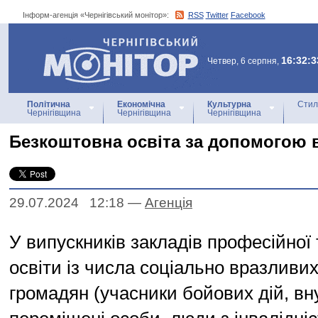
Інформ-агенція «Чернігівський монітор»:
RSS
Twitter
Facebook
Інформ-агенція
«Чернігівський монітор»
16:32:3
Четвер, 6 серпня,
Політична
Економічна
Культурна
Стил
Чернігівщина
Чернігівщина
Чернігівщина
Безкоштовна освіта за допомогою 
29.07.2024 12:18
—
Агенцiя
У випускників закладів професійної
освіти із числа соціально вразливих
громадян (учасники бойових дій, вн