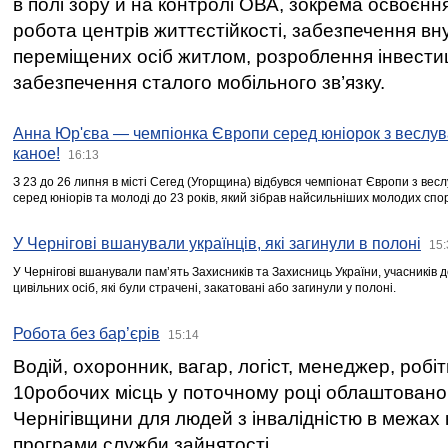
в полі зору й на контролі ОВА, зокрема освоєння
робота центрів життєстійкості, забезпечення вн
переміщених осіб житлом, розроблення інвестиц
забезпечення сталого мобільного зв’язку.
Анна Юр'єва — чемпіонка Європи серед юніорок з веслув
каное!
16:13
З 23 до 26 липня в місті Сегед (Угорщина) відбувся чемпіонат Європи з вес
серед юніорів та молоді до 23 років, який зібрав найсильніших молодих спо
У Чернігові вшанували українців, які загинули в полоні
15:
У Чернігові вшанували пам’ять Захисників та Захисниць України, учасників
цивільних осіб, які були страчені, закатовані або загинули у полоні.
Робота без бар’єрів
15:14
Водій, охоронник, вагар, логіст, менеджер, робі
10робочих місць у поточному році облаштован
Чернігівщини для людей з інвалідністю в межах
програми служби зайнятості.