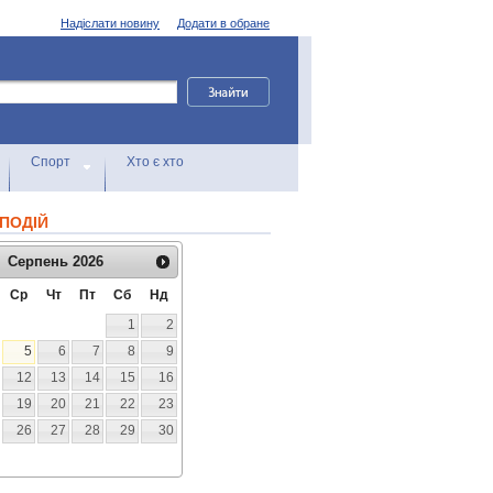
Надіслати новину
Додати в обране
Спорт
Хто є хто
ПОДІЙ
Серпень
2026
Ср
Чт
Пт
Сб
Нд
1
2
5
6
7
8
9
12
13
14
15
16
19
20
21
22
23
26
27
28
29
30