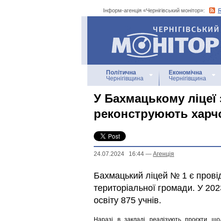
Інформ-агенція «Чернігівський монітор»:
Інформ-агенція
«Чернігівський монітор»
Політична
Економічна
Чернігівщина
Чернігівщина
У Бахмацькому ліцеї 
реконструюють харч
24.07.2024 16:44
—
Агенцiя
Бахмацький ліцей № 1 є прові
територіальної громади. У 20
освіту 875 учнів.
Наразі в закладі реалізують проєкти щод