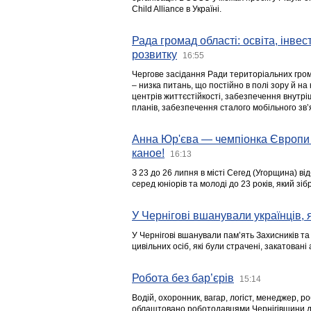
Child Alliance в Україні.
Рада громад області: освіта, інве
розвитку
16:55
Чергове засідання Ради територіальних гром
– низка питань, що постійно в полі зору й на
центрів життєстійкості, забезпечення внутр
планів, забезпечення сталого мобільного зв’я
Анна Юр'єва — чемпіонка Європи 
каное!
16:13
З 23 до 26 липня в місті Сегед (Угорщина) в
серед юніорів та молоді до 23 років, який з
У Чернігові вшанували українців, я
У Чернігові вшанували пам’ять Захисників т
цивільних осіб, які були страчені, закатовані
Робота без бар’єрів
15:14
Водій, охоронник, вагар, логіст, менеджер, 
облаштовано роботодавцями Чернігівщини дл