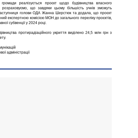
я громади реалізується проєкт щодо будівництва власного
 розраховуємо, що завдяки цьому більшість учнів зможуть
 заступниця голови ОДА Жанна Шерстюк та додала, що проєкт
ний експертною комісією МОН до загального переліку проєктів,
ної субвенції у 2024 році.
івництва протирадіаційного укриття виділено 24,5 млн грн з
ету.
мунікацій
ової адміністрації