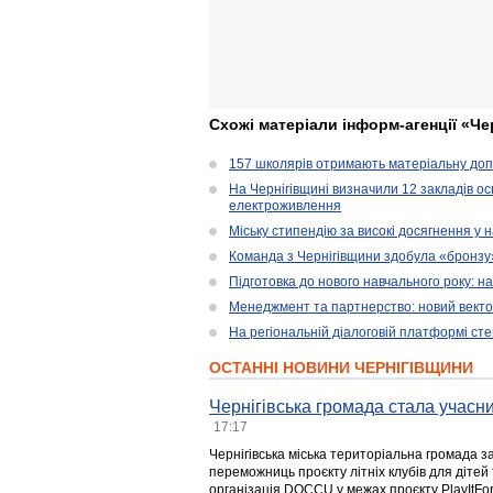
Схожі матеріали інформ-агенції «Че
157 школярів отримають матеріальну допо
На Чернігівщині визначили 12 закладів ос
електроживлення
Міську стипендію за високі досягнення у
Команда з Чернігівщини здобула «бронзу» 
Підготовка до нового навчального року: н
Менеджмент та партнерство: новий вектор
На регіональній діалоговій платформі ст
ОСТАННІ НОВИНИ ЧЕРНІГІВЩИНИ
Чернігівська громада стала учасни
17:17
Чернігівська міська територіальна громада з
переможниць проєкту літніх клубів для дітей 
організація DOCCU у межах проєкту PlayItFo