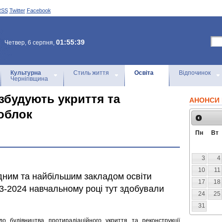
RSS
Twitter
Facebook
01:55:39
Четвер, 6 серпня,
Культурна
Стиль життя
Освіта
Відпочинок
Чернігівщина
збудують укриття та
АНОНСИ 
облок
Пн
Вт
3
4
10
11
дним та найбільшим закладом освіти
17
18
23-2024 навчальному році тут здобували
24
25
31
о будівництва протирадіаційного укриття та реконструкції