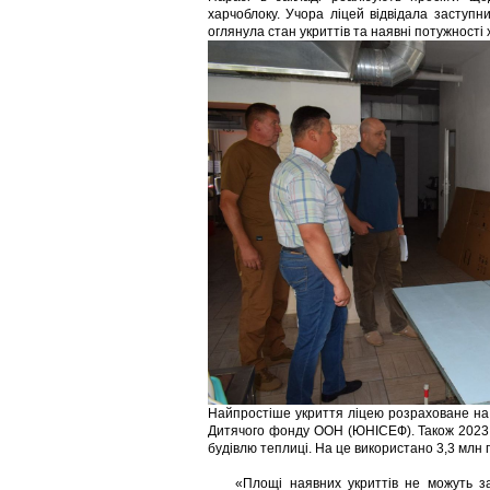
харчоблоку. Учора ліцей відвідала заступ
оглянула стан укриттів та наявні потужності 
Найпростіше укриття ліцею розраховане на 
Дитячого фонду ООН (ЮНІСЕФ). Також 2023 р
будівлю теплиці. На це використано 3,3 млн г
«Площі наявних укриттів не можуть забе