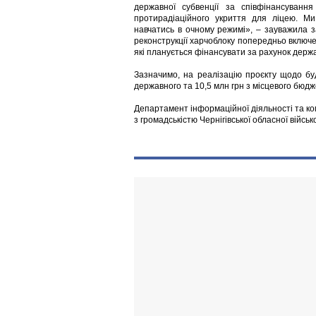
державної субвенції за співфінансуванн
протирадіаційного укриття для ліцею. Ми
навчатись в очному режимі», – зауважила
реконструкції харчоблоку попередньо включе
які планується фінансувати за рахунок держав
Зазначимо, на реалізацію проєкту щодо буд
державного та 10,5 млн грн з місцевого бюдж
Департамент інформаційної діяльності та ко
з громадськістю Чернігівської обласної військ