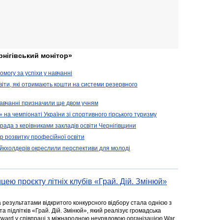
рнігівський монітор»
могу за успіхи у навчанні
віти, які отримають кошти на системи резервного
 навчанні призначили ще двом учням
на чемпіонаті України зі спортивного гірського туризму
арада з керівниками закладів освіти Чернігівщини
 розвитку професійної освіти
ейкхолдерів окреслили перспективи для молоді
цею проєкту літніх клубів «Грай. Дій. Змінюй»
а результатами відкритого конкурсного відбору стала однією з
та підлітків «Грай. Дій. Змінюй», який реалізує громадська
rward у співпраці з міжнародною неурядовою організацією War