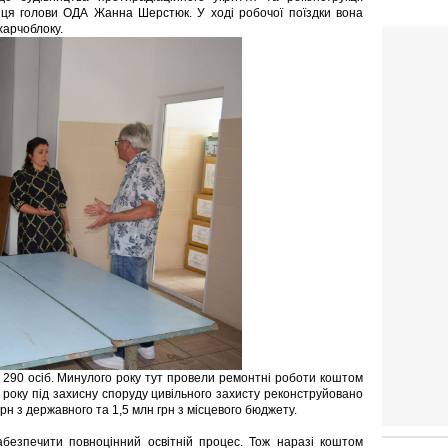
ниця голови ОДА Жанна Шерстюк. У ході робочої поїздки вона
харчоблоку.
290 осіб. Минулого року тут провели ремонтні роботи коштом
оку під захисну споруду цивільного захисту реконструйовано
рн з державного та 1,5 млн грн з місцевого бюджету.
зпечити повноцінний освітній процес. Тож наразі коштом