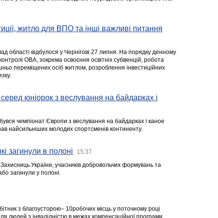
стиції, житло для ВПО та інші важливі питання
ад області відбулося у Чернігові 27 липня. На порядку денному
 контролі ОВА, зокрема освоєння освітніх субвенцій, робота
ішньо переміщених осіб житлом, розроблення інвестиційних
зку.
серед юніорок з веслування на байдарках і
ідбувся чемпіонат Європи з веслування на байдарках і каное
ібрав найсильніших молодих спортсменів континенту.
кі загинули в полоні
15:37
а Захисниць України, учасників добровольчих формувань та
 або загинули у полоні.
робітник з благоусторою– 10робочих місць у поточному році
я людей з інвалідністю в межах компенсаційної програми