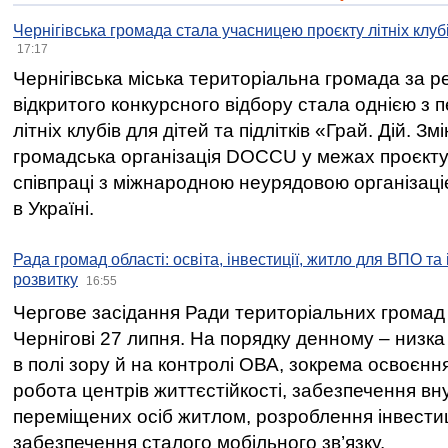
Чернігівська громада стала учасницею проєкту літніх клуб
17:17
Чернігівська міська територіальна громада за 
відкритого конкурсного відбору стала однією з
літніх клубів для дітей та підлітків «Грай. Дій. З
громадська організація DOCCU у межах проєкту 
співпраці з міжнародною неурядовою організаціє
в Україні.
Рада громад області: освіта, інвестиції, житло для ВПО та
розвитку
16:55
Чергове засідання Ради територіальних громад 
Чернігові 27 липня. На порядку денному – низка
в полі зору й на контролі ОВА, зокрема освоєння
робота центрів життєстійкості, забезпечення вн
переміщених осіб житлом, розроблення інвестиц
забезпечення сталого мобільного зв’язку.