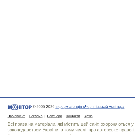
© 2005-2026
Інформ-агенція «Чернігівський монітор»
Про проект
|
Реклама
|
Партнери
|
Контакти
|
Архів
Всі права на матеріали, які містить цей сайт, охороняються у 
законодавством України, в тому числі, про авторське право і 