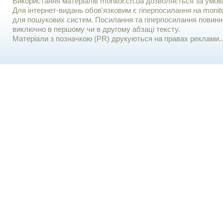
Використання матерiалiв monitor.cn.ua дозволяється за умов
Для iнтернет-видань обов'язковим є гiперпосилання на monito
для пошукових систем. Посилання та гіперпосилання повинні
виключно в першому чи в другому абзаці тексту.
Матеріали з позначкою (PR) друкуються на правах реклами..