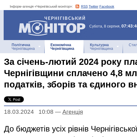
Інформ-агенція «Чернігівський монітор»:
RSS
Twitter
Facebook
Інформ-агенція
«Чернігівський монітор»
07:43:4
Субота, 8 серпня,
Політична
Економічна
Культурна
Стил
Чернігівщина
Чернігівщина
Чернігівщина
За січень-лютий 2024 року п
Чернігівщини сплачено 4,8 м
податків, зборів та єдиного в
18.03.2024 10:08
—
Агенцiя
До бюджетів усіх рівнів Чернігівсько