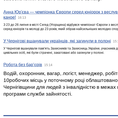
Анна Юр'єва — чемпіонка Європи серед юніорок з веслув
каное!
16:13
З 23 до 26 липня в місті Сегед (Угорщина) відбувся чемпіонат Європи з вес
серед юніорів та молоді до 23 років, який зібрав найсильніших молодих спо
У Чернігові вшанували українців, які загинули в полоні
15:
У Чернігові вшанували пам’ять Захисників та Захисниць України, учасників
цивільних осіб, які були страчені, закатовані або загинули у полоні.
Робота без бар’єрів
15:14
Водій, охоронник, вагар, логіст, менеджер, робі
10робочих місць у поточному році облаштован
Чернігівщини для людей з інвалідністю в межах
програми служби зайнятості.