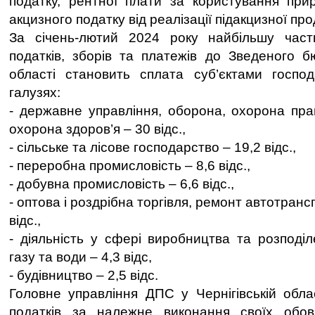
податку, рентної плати за користування при
акцизного податку від реалізації підакцизної прод
За січень-лютий 2024 року найбільшу час
податків, зборів та платежів до Зведеного бю
області становить сплата суб’єктами госпо
галузях:
- державне управління, оборона, охорона прав
охорона здоров’я – 30 відс.,
- сільське та лісове господарство – 19,2 відс.,
- переробна промисловість – 8,6 відс.,
- добувна промисловість – 6,6 відс.,
- оптова і роздрібна торгівля, ремонт автотранс
відс.,
- діяльність у сфері виробництва та розподіл
газу та води – 4,3 відс,
- будівництво – 2,5 відс.
Головне управління ДПС у Чернігівській обла
податків за належне виконання своїх обов