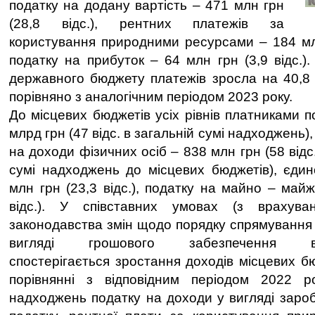
податку на додану вартість – 471 млн грн
(28,8 відс.), рентних платежів за
користування природними ресурсами – 184 млн 
податку на прибуток – 64 млн грн (3,9 відс.)
державного бюджету платежів зросла на 40,8 в
порівняно з аналогічним періодом 2023 року.
До місцевих бюджетів усіх рівнів платниками п
млрд грн (47 відс. в загальній сумі надходжень),
на доходи фізичних осіб – 838 млн грн (58 відс
сумі надходжень до місцевих бюджетів), єдин
млн грн (23,3 відс.), податку на майно – май
відс.). У співставних умовах (з врахув
законодавства змін щодо порядку спрямування 
вигляді грошового забезпечення війс
спостерігається зростання доходів місцевих бю
порівнянні з відповідним періодом 2022 р
надходжень податку на доходи у вигляді зароб