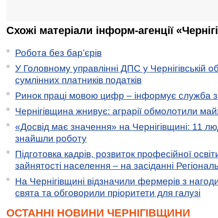
Схожі матеріали інформ-агенції «Черніг
Робота без бар’єрів
У Головному управлінні ДПС у Чернігівській о
сумлінних платників податків
Ринок праці мовою цифр – інформує служба з
Чернігівщина жнивує: аграрії обмолотили майж
«Досвід має значення» на Чернігівщині: 11 лю
знайшли роботу
Підготовка кадрів, розвиток професійної освіт
зайнятості населення – на засіданні Регіонал
На Чернігівщині відзначили фермерів з нагод
свята та обговорили пріоритети для галузі
ОСТАННІ НОВИНИ ЧЕРНІГІВЩИНИ