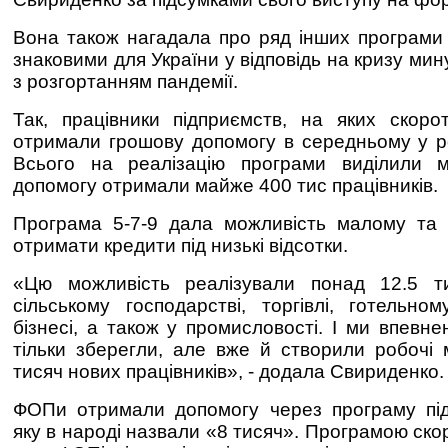
Вона також нагадала про ряд інших
програми 
знаковими для України у відповідь на кризу мин
з розгортанням пандемії.
Так, працівники
підприємств, на яких скор
отримали грошову допомогу в середньому у р
Всього на реалізацію програми виділили
допомогу отримали майже 400 тис
працівників
.
Програма
5-7-9
дала можливість
малому та 
отримати кредити під низькі
відсотки.
«
Цю можливість реалізували понад 12.5 т
сільському господарстві, торгівлі, готельн
бізнесі, а також у промисловості. І ми впевнен
тільки зберегли, але вже й створили робочі
тисяч нових працівників
», - додала Свириденко.
ФОПи отримали допомогу через програму
пі
як
у
в народі назв
али
«8 тисяч»
. Програмою ско