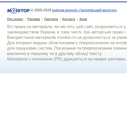
© 2005-2026
Інформ-агенція «Чернігівський монітор»
Про проект
|
Реклама
|
Партнери
|
Контакти
|
Архів
Всі права на матеріали, які містить цей сайт, охороняються у 
законодавством України, в тому числі, про авторське право і 
Використання матерiалiв monitor.cn.ua дозволяється за умов
Для iнтернет-видань обов'язковим є гiперпосилання на monito
для пошукових систем. Посилання та гіперпосилання повинні
виключно в першому чи в другому абзаці тексту.
Матеріали з позначкою (PR) друкуються на правах реклами..