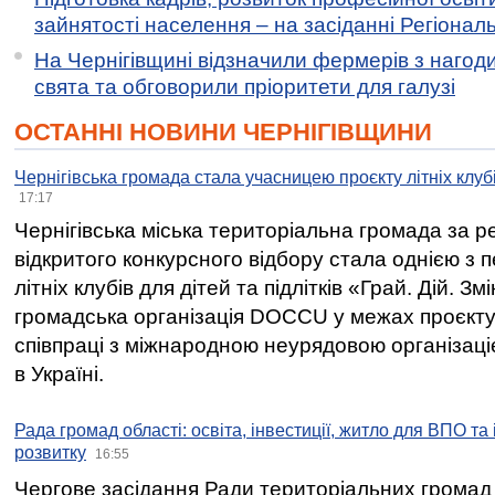
зайнятості населення – на засіданні Регіонал
На Чернігівщині відзначили фермерів з нагод
свята та обговорили пріоритети для галузі
ОСТАННІ НОВИНИ ЧЕРНІГІВЩИНИ
Чернігівська громада стала учасницею проєкту літніх клуб
17:17
Чернігівська міська територіальна громада за 
відкритого конкурсного відбору стала однією з
літніх клубів для дітей та підлітків «Грай. Дій. З
громадська організація DOCCU у межах проєкту 
співпраці з міжнародною неурядовою організаціє
в Україні.
Рада громад області: освіта, інвестиції, житло для ВПО та
розвитку
16:55
Чергове засідання Ради територіальних громад 