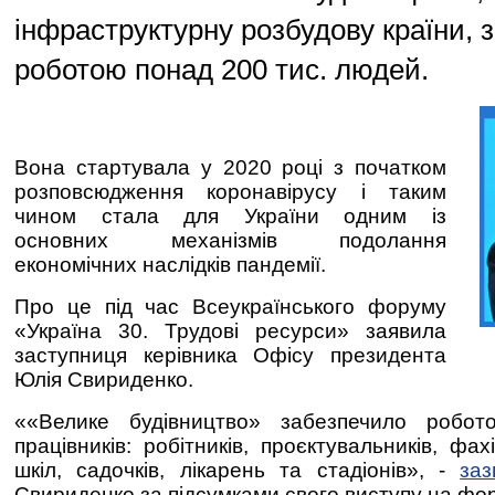
інфраструктурну розбудову країни, 
роботою понад 200 тис. людей.
Вона стартувала у 2020 році з початком
розповсюдження коронавірусу і таким
чином стала для України
одним із
основних механізмів подолання
економічних наслідків
пандемії.
Про це під час
В
сеукраїнсько
го
форум
у
«Україна 30. Трудові ресурси»
заявила
заступниця керівника Офісу президента
Юлія Свириденко.
«
«Велике будівництво» забезпечило робо
працівників: робітників, проєктувальників, фах
шкіл, садочків, лікарень та стадіонів
», -
заз
Свириденко
за підсумками свого виступу на фор