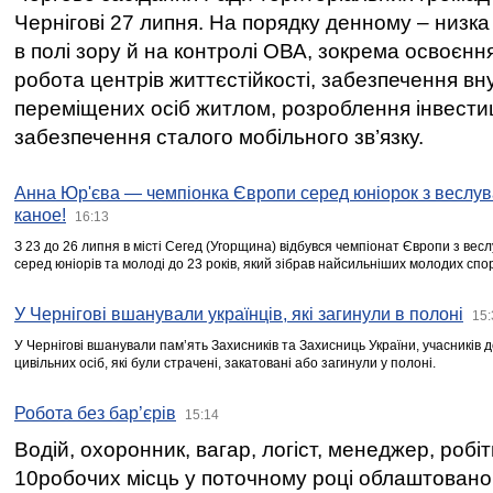
Чернігові 27 липня. На порядку денному – низка
в полі зору й на контролі ОВА, зокрема освоєння
робота центрів життєстійкості, забезпечення вн
переміщених осіб житлом, розроблення інвестиц
забезпечення сталого мобільного зв’язку.
Анна Юр'єва — чемпіонка Європи серед юніорок з веслув
каное!
16:13
З 23 до 26 липня в місті Сегед (Угорщина) відбувся чемпіонат Європи з вес
серед юніорів та молоді до 23 років, який зібрав найсильніших молодих спо
У Чернігові вшанували українців, які загинули в полоні
15:
У Чернігові вшанували пам’ять Захисників та Захисниць України, учасників
цивільних осіб, які були страчені, закатовані або загинули у полоні.
Робота без бар’єрів
15:14
Водій, охоронник, вагар, логіст, менеджер, робі
10робочих місць у поточному році облаштован