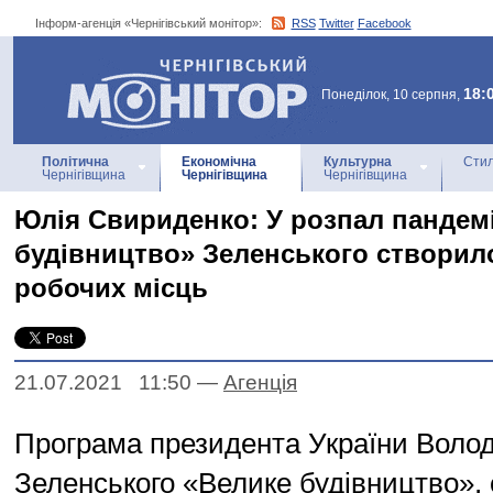
Інформ-агенція «Чернігівський монітор»:
RSS
Twitter
Facebook
Інформ-агенція
«Чернігівський монітор»
18:
Понеділок, 10 серпня,
Політична
Економічна
Культурна
Стил
Чернігівщина
Чернігівщина
Чернігівщина
Юлія Свириденко: У розпал пандемі
будівництво» Зеленського створил
робочих місць
21.07.2021 11:50
—
Агенцiя
Програма президента України Воло
Зеленського «Велике будівництво»,