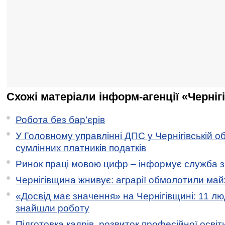
Схожі матеріали інформ-агенції «Черніг
Робота без бар’єрів
У Головному управлінні ДПС у Чернігівській о
сумлінних платників податків
Ринок праці мовою цифр – інформує служба з
Чернігівщина жнивує: аграрії обмолотили майж
«Досвід має значення» на Чернігівщині: 11 лю
знайшли роботу
Підготовка кадрів, розвиток професійної освіт