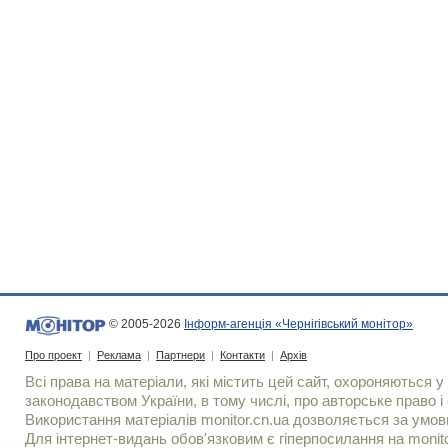
© 2005-2026
Інформ-агенція «Чернігівський монітор»
Про проект
|
Реклама
|
Партнери
|
Контакти
|
Архів
Всі права на матеріали, які містить цей сайт, охороняються у 
законодавством України, в тому числі, про авторське право і 
Використання матерiалiв monitor.cn.ua дозволяється за умов
Для iнтернет-видань обов'язковим є гiперпосилання на monito