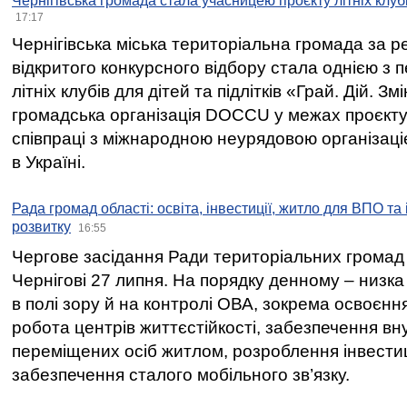
Чернігівська громада стала учасницею проєкту літніх клуб
17:17
Чернігівська міська територіальна громада за 
відкритого конкурсного відбору стала однією з
літніх клубів для дітей та підлітків «Грай. Дій. З
громадська організація DOCCU у межах проєкту 
співпраці з міжнародною неурядовою організаціє
в Україні.
Рада громад області: освіта, інвестиції, житло для ВПО та
розвитку
16:55
Чергове засідання Ради територіальних громад 
Чернігові 27 липня. На порядку денному – низка
в полі зору й на контролі ОВА, зокрема освоєння
робота центрів життєстійкості, забезпечення вн
переміщених осіб житлом, розроблення інвестиц
забезпечення сталого мобільного зв’язку.