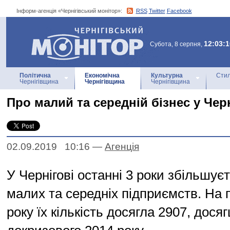
Інформ-агенція «Чернігівський монітор»:
RSS
Twitter
Facebook
Інформ-агенція
«Чернігівський монітор»
12:03:1
Субота, 8 серпня,
Політична
Економічна
Культурна
Стил
Чернігівщина
Чернігівщина
Чернігівщина
Про малий та середній бізнес у Чер
02.09.2019 10:16
—
Агенцiя
У Чернігові останні 3 роки збільшуєт
малих та середніх підприємств. На 
року їх кількість досягла 2907, дося