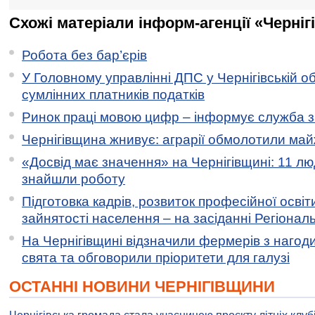
Схожі матеріали інформ-агенції «Черніг
Робота без бар’єрів
У Головному управлінні ДПС у Чернігівській о
сумлінних платників податків
Ринок праці мовою цифр – інформує служба з
Чернігівщина жнивує: аграрії обмолотили майж
«Досвід має значення» на Чернігівщині: 11 лю
знайшли роботу
Підготовка кадрів, розвиток професійної освіт
зайнятості населення – на засіданні Регіонал
На Чернігівщині відзначили фермерів з нагод
свята та обговорили пріоритети для галузі
ОСТАННІ НОВИНИ ЧЕРНІГІВЩИНИ