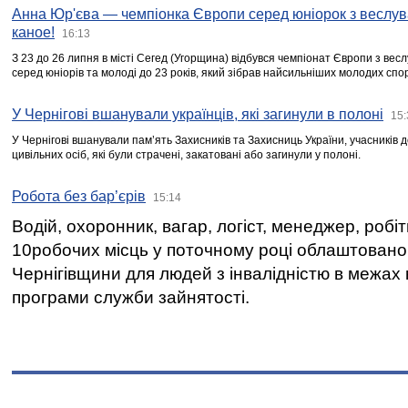
Анна Юр'єва — чемпіонка Європи серед юніорок з веслув
каное!
16:13
З 23 до 26 липня в місті Сегед (Угорщина) відбувся чемпіонат Європи з вес
серед юніорів та молоді до 23 років, який зібрав найсильніших молодих спо
У Чернігові вшанували українців, які загинули в полоні
15:
У Чернігові вшанували пам’ять Захисників та Захисниць України, учасників
цивільних осіб, які були страчені, закатовані або загинули у полоні.
Робота без бар’єрів
15:14
Водій, охоронник, вагар, логіст, менеджер, робі
10робочих місць у поточному році облаштован
Чернігівщини для людей з інвалідністю в межах
програми служби зайнятості.