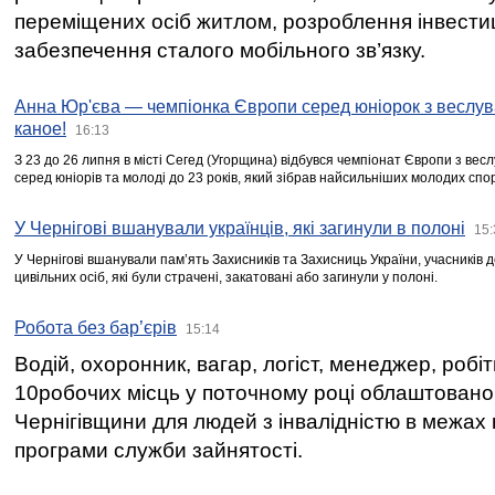
переміщених осіб житлом, розроблення інвестиц
забезпечення сталого мобільного зв’язку.
Анна Юр'єва — чемпіонка Європи серед юніорок з веслув
каное!
16:13
З 23 до 26 липня в місті Сегед (Угорщина) відбувся чемпіонат Європи з вес
серед юніорів та молоді до 23 років, який зібрав найсильніших молодих спо
У Чернігові вшанували українців, які загинули в полоні
15:
У Чернігові вшанували пам’ять Захисників та Захисниць України, учасників
цивільних осіб, які були страчені, закатовані або загинули у полоні.
Робота без бар’єрів
15:14
Водій, охоронник, вагар, логіст, менеджер, робі
10робочих місць у поточному році облаштован
Чернігівщини для людей з інвалідністю в межах
програми служби зайнятості.