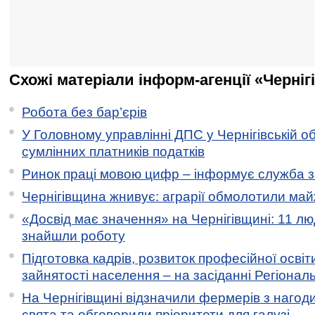
Схожі матеріали інформ-агенції «Черніг
Робота без бар’єрів
У Головному управлінні ДПС у Чернігівській о
сумлінних платників податків
Ринок праці мовою цифр – інформує служба з
Чернігівщина жнивує: аграрії обмолотили майж
«Досвід має значення» на Чернігівщині: 11 лю
знайшли роботу
Підготовка кадрів, розвиток професійної освіт
зайнятості населення – на засіданні Регіонал
На Чернігівщині відзначили фермерів з нагод
свята та обговорили пріоритети для галузі