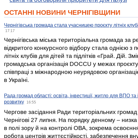
ОСТАННІ НОВИНИ ЧЕРНІГІВЩИНИ
Чернігівська громада стала учасницею проєкту літніх клуб
17:17
Чернігівська міська територіальна громада за 
відкритого конкурсного відбору стала однією з
літніх клубів для дітей та підлітків «Грай. Дій. З
громадська організація DOCCU у межах проєкту 
співпраці з міжнародною неурядовою організаціє
в Україні.
Рада громад області: освіта, інвестиції, житло для ВПО та
розвитку
16:55
Чергове засідання Ради територіальних громад 
Чернігові 27 липня. На порядку денному – низка
в полі зору й на контролі ОВА, зокрема освоєння
робота центрів життєстійкості, забезпечення вн