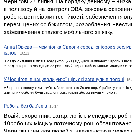
Чернігові 27 липня. На порядку денному – низка
в полі зору й на контролі ОВА, зокрема освоєння
робота центрів життєстійкості, забезпечення вн
переміщених осіб житлом, розроблення інвестиц
забезпечення сталого мобільного зв’язку.
Анна Юр'єва — чемпіонка Європи серед юніорок з веслув
каное!
16:13
З 23 до 26 липня в місті Сегед (Угорщина) відбувся чемпіонат Європи з вес
серед юніорів та молоді до 23 років, який зібрав найсильніших молодих спо
У Чернігові вшанували українців, які загинули в полоні
15:
У Чернігові вшанували пам’ять Захисників та Захисниць України, учасників
цивільних осіб, які були страчені, закатовані або загинули у полоні.
Робота без бар’єрів
15:14
Водій, охоронник, вагар, логіст, менеджер, робі
10робочих місць у поточному році облаштован
Чернігівщини для людей з інвалідністю в межах