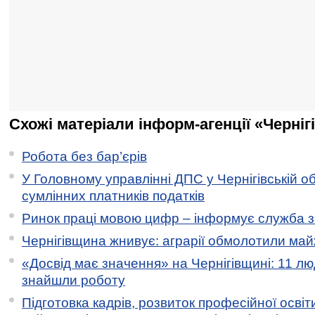
Схожі матеріали інформ-агенції «Черніг
Робота без бар’єрів
У Головному управлінні ДПС у Чернігівській о
сумлінних платників податків
Ринок праці мовою цифр – інформує служба з
Чернігівщина жнивує: аграрії обмолотили майж
«Досвід має значення» на Чернігівщині: 11 лю
знайшли роботу
Підготовка кадрів, розвиток професійної освіт