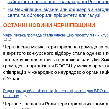
зайнятості населення – на засіданні Регіонал
На Чернігівщині відзначили фермерів з нагод
свята та обговорили пріоритети для галузі
ОСТАННІ НОВИНИ ЧЕРНІГІВЩИНИ
Чернігівська громада стала учасницею проєкту літніх клуб
17:17
Чернігівська міська територіальна громада за 
відкритого конкурсного відбору стала однією з
літніх клубів для дітей та підлітків «Грай. Дій. З
громадська організація DOCCU у межах проєкту 
співпраці з міжнародною неурядовою організаціє
в Україні.
Рада громад області: освіта, інвестиції, житло для ВПО та
розвитку
16:55
Чергове засідання Ради територіальних громад 