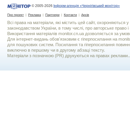
© 2005-2026
Інформ-агенція «Чернігівський монітор»
Про проект
|
Реклама
|
Партнери
|
Контакти
|
Архів
Всі права на матеріали, які містить цей сайт, охороняються у 
законодавством України, в тому числі, про авторське право і 
Використання матерiалiв monitor.cn.ua дозволяється за умов
Для iнтернет-видань обов'язковим є гiперпосилання на monito
для пошукових систем. Посилання та гіперпосилання повинні
виключно в першому чи в другому абзаці тексту.
Матеріали з позначкою (PR) друкуються на правах реклами..