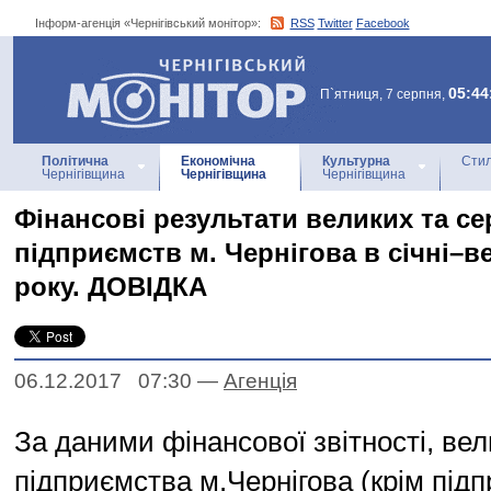
Інформ-агенція «Чернігівський монітор»:
RSS
Twitter
Facebook
Інформ-агенція
«Чернігівський монітор»
05:44
П`ятниця, 7 серпня,
Політична
Економічна
Культурна
Стил
Чернігівщина
Чернігівщина
Чернігівщина
Фінансові результати великих та се
підприємств м. Чернігова в січні–в
року. ДОВІДКА
06.12.2017 07:30
—
Агенцiя
За даними фінансової звітності, вел
підприємства м.Чернігова (крім під