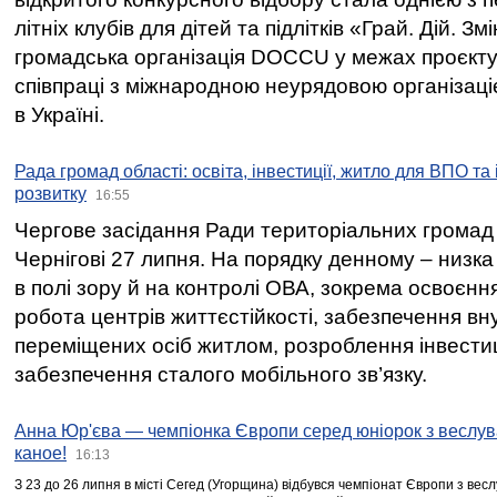
літніх клубів для дітей та підлітків «Грай. Дій. З
громадська організація DOCCU у межах проєкту 
співпраці з міжнародною неурядовою організаціє
в Україні.
Рада громад області: освіта, інвестиції, житло для ВПО та
розвитку
16:55
Чергове засідання Ради територіальних громад 
Чернігові 27 липня. На порядку денному – низка
в полі зору й на контролі ОВА, зокрема освоєння
робота центрів життєстійкості, забезпечення вн
переміщених осіб житлом, розроблення інвестиц
забезпечення сталого мобільного зв’язку.
Анна Юр'єва — чемпіонка Європи серед юніорок з веслув
каное!
16:13
З 23 до 26 липня в місті Сегед (Угорщина) відбувся чемпіонат Європи з вес