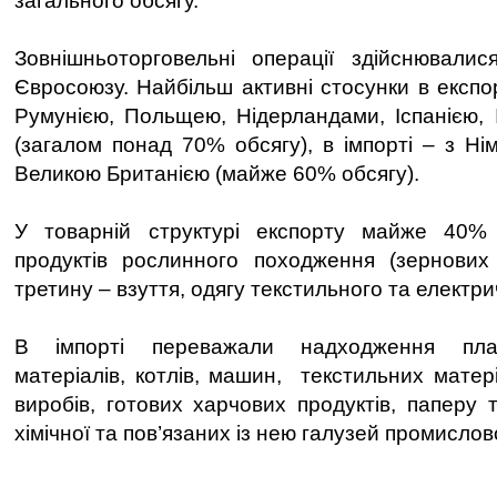
загального обсягу.
Зовнішньоторговельні операції здійснювалис
Євросоюзу. Найбільш активні стосунки в експо
Румунією, Польщею, Нідерландами, Іспанією, 
(загалом понад 70% обсягу), в імпорті – з Ні
Великою Британією (майже 60% обсягу).
У товарній структурі експорту майже 40%
продуктів рослинного походження (зернових 
третину – взуття, одягу текстильного та електр
В імпорті переважали надходження плас
матеріалів, котлів, машин, текстильних матер
виробів, готових харчових продуктів, паперу т
хімічної та пов’язаних із нею галузей промислово