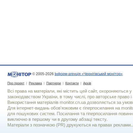
© 2005-2026
Інформ-агенція «Чернігівський монітор»
Про проект
|
Реклама
|
Партнери
|
Контакти
|
Архів
Всі права на матеріали, які містить цей сайт, охороняються у 
законодавством України, в тому числі, про авторське право і 
Використання матерiалiв monitor.cn.ua дозволяється за умов
Для iнтернет-видань обов'язковим є гiперпосилання на monito
для пошукових систем. Посилання та гіперпосилання повинні
виключно в першому чи в другому абзаці тексту.
Матеріали з позначкою (PR) друкуються на правах реклами..