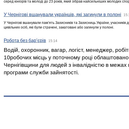
серед юніорів та молоді до 23 років, який зібрав найсильніших молодих спо
У Чернігові вшанували українців, які загинули в полоні
15:
У Чернігові вшанували пам’ять Захисників та Захисниць України, учасників
цивільних осіб, які були страчені, закатовані або загинули у полоні.
Робота без бар’єрів
15:14
Водій, охоронник, вагар, логіст, менеджер, робі
10робочих місць у поточному році облаштован
Чернігівщини для людей з інвалідністю в межах
програми служби зайнятості.