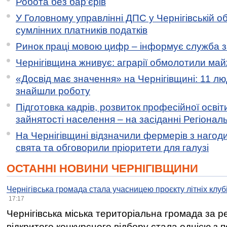
Робота без бар’єрів
У Головному управлінні ДПС у Чернігівській о
сумлінних платників податків
Ринок праці мовою цифр – інформує служба з
Чернігівщина жнивує: аграрії обмолотили майж
«Досвід має значення» на Чернігівщині: 11 лю
знайшли роботу
Підготовка кадрів, розвиток професійної освіт
зайнятості населення – на засіданні Регіонал
На Чернігівщині відзначили фермерів з нагод
свята та обговорили пріоритети для галузі
ОСТАННІ НОВИНИ ЧЕРНІГІВЩИНИ
Чернігівська громада стала учасницею проєкту літніх клуб
17:17
Чернігівська міська територіальна громада за 
відкритого конкурсного відбору стала однією з