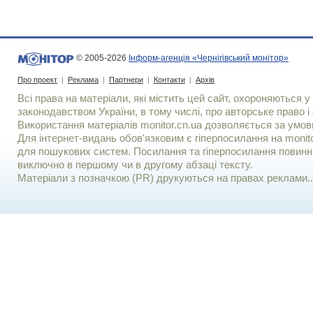
© 2005-2026
Інформ-агенція «Чернігівський монітор»
Про проект
|
Реклама
|
Партнери
|
Контакти
|
Архів
Всі права на матеріали, які містить цей сайт, охороняються у 
законодавством України, в тому числі, про авторське право і 
Використання матерiалiв monitor.cn.ua дозволяється за умов
Для iнтернет-видань обов'язковим є гiперпосилання на monito
для пошукових систем. Посилання та гіперпосилання повинні
виключно в першому чи в другому абзаці тексту.
Матеріали з позначкою (PR) друкуються на правах реклами..