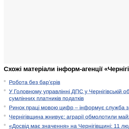
Схожі матеріали інформ-агенції «Черніг
Робота без бар’єрів
У Головному управлінні ДПС у Чернігівській о
сумлінних платників податків
Ринок праці мовою цифр – інформує служба з
Чернігівщина жнивує: аграрії обмолотили майж
«Досвід має значення» на Чернігівщині: 11 лю