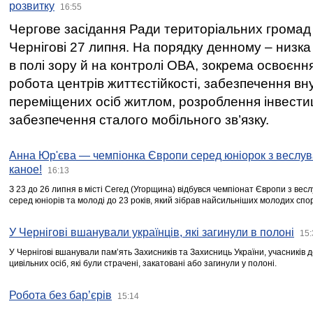
розвитку
16:55
Чергове засідання Ради територіальних громад 
Чернігові 27 липня. На порядку денному – низка
в полі зору й на контролі ОВА, зокрема освоєння
робота центрів життєстійкості, забезпечення вн
переміщених осіб житлом, розроблення інвестиц
забезпечення сталого мобільного зв’язку.
Анна Юр'єва — чемпіонка Європи серед юніорок з веслув
каное!
16:13
З 23 до 26 липня в місті Сегед (Угорщина) відбувся чемпіонат Європи з вес
серед юніорів та молоді до 23 років, який зібрав найсильніших молодих спо
У Чернігові вшанували українців, які загинули в полоні
15:
У Чернігові вшанували пам’ять Захисників та Захисниць України, учасників
цивільних осіб, які були страчені, закатовані або загинули у полоні.
Робота без бар’єрів
15:14