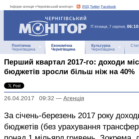
Інформ-агенція «Чернігівський монітор»:
RSS
Twitter
Facebook
Інформ-агенція
«Чернігівський монітор»
06:10
П`ятниця, 7 серпня,
Політична
Економічна
Культурна
Стил
Чернігівщина
Чернігівщина
Чернігівщина
Перший квартал 2017-го: доходи мі
бюджетів зросли більш ніж на 40%
26.04.2017 09:32
—
Агенцiя
За січень-березень 2017 року доход
бюджетів (без урахування трансфер
понад 1 мільярд гривень. Зокрема, 