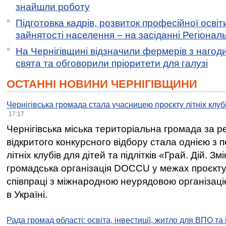
знайшли роботу
Підготовка кадрів, розвиток професійної освіт
зайнятості населення – на засіданні Регіонал
На Чернігівщині відзначили фермерів з нагод
свята та обговорили пріоритети для галузі
ОСТАННІ НОВИНИ ЧЕРНІГІВЩИНИ
Чернігівська громада стала учасницею проєкту літніх клуб
17:17
Чернігівська міська територіальна громада за 
відкритого конкурсного відбору стала однією з
літніх клубів для дітей та підлітків «Грай. Дій. З
громадська організація DOCCU у межах проєкту 
співпраці з міжнародною неурядовою організаціє
в Україні.
Рада громад області: освіта, інвестиції, житло для ВПО та