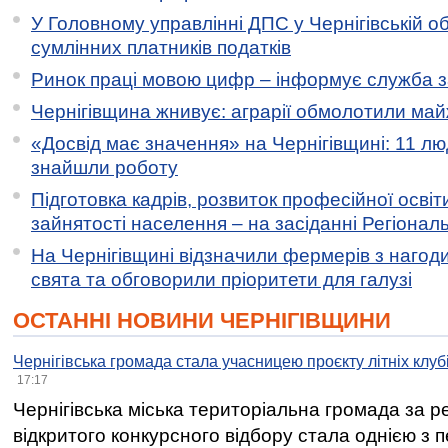
У Головному управлінні ДПС у Чернігівській о
сумлінних платників податків
Ринок праці мовою цифр – інформує служба з
Чернігівщина жнивує: аграрії обмолотили майж
«Досвід має значення» на Чернігівщині: 11 лю
знайшли роботу
Підготовка кадрів, розвиток професійної освіт
зайнятості населення – на засіданні Регіонал
На Чернігівщині відзначили фермерів з нагод
свята та обговорили пріоритети для галузі
ОСТАННІ НОВИНИ ЧЕРНІГІВЩИНИ
Чернігівська громада стала учасницею проєкту літніх клуб
17:17
Чернігівська міська територіальна громада за 
відкритого конкурсного відбору стала однією з