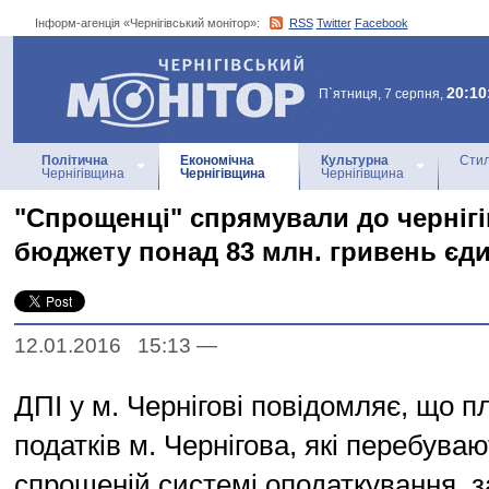
Інформ-агенція «Чернігівський монітор»:
RSS
Twitter
Facebook
Інформ-агенція
«Чернігівський монітор»
20:10
П`ятниця, 7 серпня,
Політична
Економічна
Культурна
Стил
Чернігівщина
Чернігівщина
Чернігівщина
"Спрощенці" спрямували до чернігі
бюджету понад 83 млн. гривень єд
12.01.2016 15:13
—
ДПІ у м. Чернігові повідомляє, що 
податків м. Чернігова, які перебуваю
спрощеній системі оподаткування, за