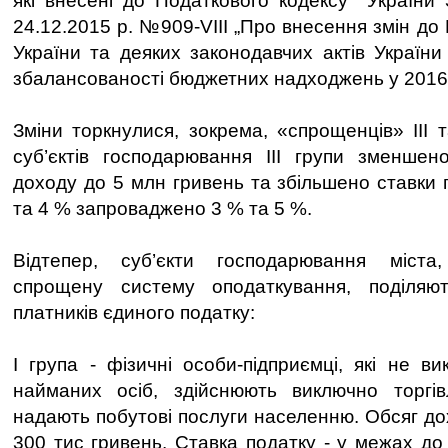
які внесені до Податкового кодексу України 
24.12.2015 р. №909-VIII „Про внесення змін до
України та деяких законодавчих актів Україн
збалансованості бюджетних надходжень у 2016 
Зміни торкнулися, зокрема, «спрощенців» ІІІ т
суб’єктів господарювання ІІІ групи зменшен
доходу до 5 млн гривень та збільшено ставки 
та 4 % запроваджено 3 % та 5 %.
Відтепер, суб’єкти господарювання міста
спрощену систему оподаткування, поділяю
платників єдиного податку:
І група - фізичні особи-підприємці, які не в
найманих осіб, здійснюють виключно торг
надають побутові послуги населенню. Обсяг до
300 тис гривень. Ставка податку - у межах до 