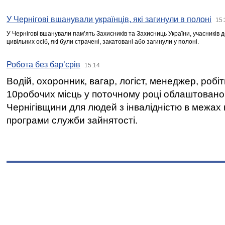
У Чернігові вшанували українців, які загинули в полоні
15:
У Чернігові вшанували пам’ять Захисників та Захисниць України, учасників
цивільних осіб, які були страчені, закатовані або загинули у полоні.
Робота без бар’єрів
15:14
Водій, охоронник, вагар, логіст, менеджер, робі
10робочих місць у поточному році облаштован
Чернігівщини для людей з інвалідністю в межах
програми служби зайнятості.