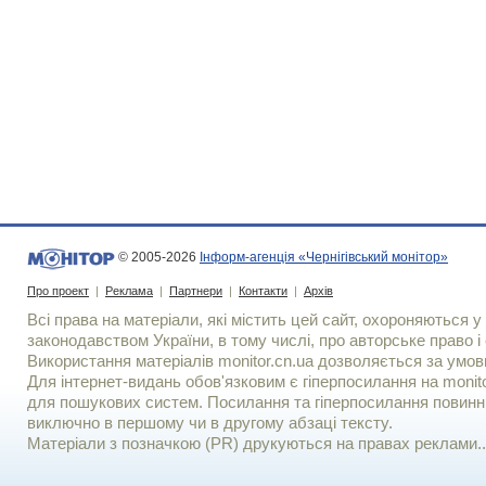
© 2005-2026
Інформ-агенція «Чернігівський монітор»
Про проект
|
Реклама
|
Партнери
|
Контакти
|
Архів
Всі права на матеріали, які містить цей сайт, охороняються у 
законодавством України, в тому числі, про авторське право і 
Використання матерiалiв monitor.cn.ua дозволяється за умов
Для iнтернет-видань обов'язковим є гiперпосилання на monito
для пошукових систем. Посилання та гіперпосилання повинні
виключно в першому чи в другому абзаці тексту.
Матеріали з позначкою (PR) друкуються на правах реклами..