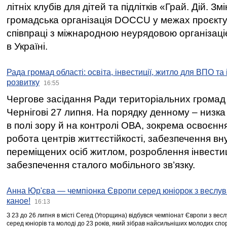
літніх клубів для дітей та підлітків «Грай. Дій. З
громадська організація DOCCU у межах проєкту 
співпраці з міжнародною неурядовою організаціє
в Україні.
Рада громад області: освіта, інвестиції, житло для ВПО та
розвитку
16:55
Чергове засідання Ради територіальних громад 
Чернігові 27 липня. На порядку денному – низка
в полі зору й на контролі ОВА, зокрема освоєння
робота центрів життєстійкості, забезпечення вн
переміщених осіб житлом, розроблення інвестиц
забезпечення сталого мобільного зв’язку.
Анна Юр'єва — чемпіонка Європи серед юніорок з веслув
каное!
16:13
З 23 до 26 липня в місті Сегед (Угорщина) відбувся чемпіонат Європи з вес
серед юніорів та молоді до 23 років, який зібрав найсильніших молодих спо