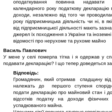
оподаткування повинна надавати 
календарного року податкову декларацію 
доходи, незалежно від того чи проводилас
року підприємницька діяльність чи ні, в я
від підприємницької діяльності мають зазна
джерел їх походження з України та іноземні
відомості про нерухоме та рухоме майно
Василь Павлович
У мене у селі померла тітка і я одержав у сп
подавати декларацію? І що тепер доведеться з
Відповідь:
Громадянин, який отримав спадщину від 
належать до першого ступеня спорідне
подати декларацію про майновий стан і д
відсотків податку на доходи фізичних
успадкованого майна.
Членами сім’ї першого ступеня спорідненн