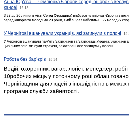
Анна Юр'єва — чемпіонка Європи серед юніорок з веслув
каное!
16:13
З 23 до 26 липня в місті Сегед (Угорщина) відбувся чемпіонат Європи з вес
серед юніорів та молоді до 23 років, який зібрав найсильніших молодих спо
У Чернігові вшанували українців, які загинули в полоні
15:
У Чернігові вшанували пам’ять Захисників та Захисниць України, учасників
цивільних осіб, які були страчені, закатовані або загинули у полоні.
Робота без бар’єрів
15:14
Водій, охоронник, вагар, логіст, менеджер, робі
10робочих місць у поточному році облаштован
Чернігівщини для людей з інвалідністю в межах
програми служби зайнятості.