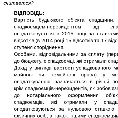
считается?
ВІДПОВІДЬ:
Вартість будь-якого об'єкта спадщини,
спадкоємцем-нерезидентом від спад
оподатковується в 2015 році за ставками
відсотків (в 2014 році 15 відсотків та 17 від
ступеня споріднення.
Особами, відповідальними за сплату (пер
до бюджету, є спадкоємці, які отримали спа
Дохід у вигляді вартості успадкованого м
майнові чи немайнові права) у ме
оподаткуванню, зазначається в річній под
крім спадкоємців-нерезидентів, які зобов'я
до нотаріального оформлення об'є
спадкоємців, які отримали у спад
оподатковуються за нульовою ставкою 
фізичних осіб, а також іншими спадкоємцям