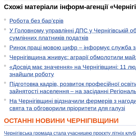
Схожі матеріали інформ-агенції «Черніг
Робота без бар’єрів
У Головному управлінні ДПС у Чернігівській о
сумлінних платників податків
Ринок праці мовою цифр – інформує служба з
Чернігівщина жнивує: аграрії обмолотили майж
«Досвід має значення» на Чернігівщині: 11 лю
знайшли роботу
Підготовка кадрів, розвиток професійної освіт
зайнятості населення – на засіданні Регіонал
На Чернігівщині відзначили фермерів з нагод
свята та обговорили пріоритети для галузі
ОСТАННІ НОВИНИ ЧЕРНІГІВЩИНИ
Чернігівська громада стала учасницею проєкту літніх клуб