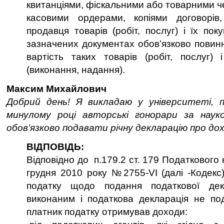
квитанціями, фіскальними або товарними ч
касовими ордерами, копіями договорів
продавця товарів (робіт, послуг) і їх пок
зазначених документах обов’язково повин
вартість таких товарів (робіт, послуг)
(виконання, надання).
Максим Михайлович
Добрий день! Я викладаю у університеті,
минулому році авторські гонорари за наук
обов’язково подавати річну декларацію про до
ВІДПОВІДЬ:
Відповідно до п.179.2 ст. 179 Податкового 
грудня 2010 року №2755-VI (далі -Кодекс)
податку щодо подання податкової декл
виконаним і податкова декларація не по
платник податку отримував доходи: