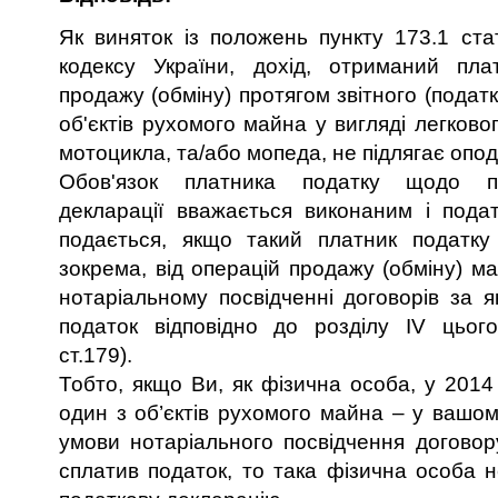
Як виняток із положень пункту 173.1 ста
кодексу України, дохід, отриманий пла
продажу (обміну) протягом звітного (податк
об'єктів рухомого майна у вигляді легково
мотоцикла, та/або мопеда, не підлягає опо
Обов'язок платника податку щодо п
декларації вважається виконаним і пода
подається, якщо такий платник податку
зокрема, від операцій продажу (обміну) м
нотаріальному посвідченні договорів за 
податок відповідно до розділу IV цього
ст.179).
Тобто, якщо Ви, як фізична особа, у 2014
один з об’єктів рухомого майна – у вашом
умови нотаріального посвідчення договору
сплатив податок, то така фізична особа 