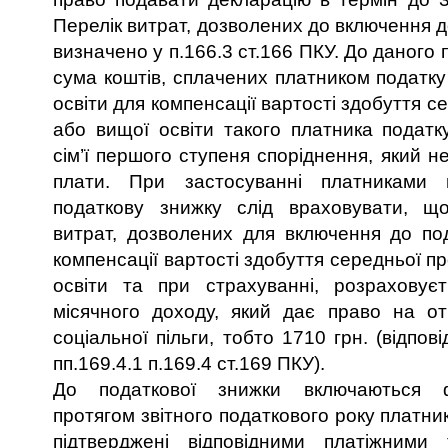
Перелік витрат, дозволених до включення д
визначено у п.166.3 ст.166 ПКУ. До даного 
сума коштів, сплачених платником податку
освіти для компенсації вартості здобуття с
або вищої освіти такого платника податк
сім’ї першого ступеня споріднення, який н
плати. При застосуванні платниками 
податкову знижку слід враховувати, щ
витрат, дозволених для включення до по
компенсації вартості здобуття середньої п
освіти та при страхуванні, розраховує
місячного доходу, який дає право на от
соціальної пільги, тобто 1710 грн. (відпов
пп.169.4.1 п.169.4 ст.169 ПКУ).
До податкової знижки включаються ф
протягом звітного податкового року платни
підтверджені відповідними платіжними