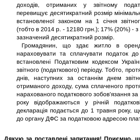
доходів, отриманих у звітному подат
перевищує десятикратний розмір мінімальн
встановленої законом на 1 січня звітно
(тобто в 2014 р. - 12180 грн.); 17% (20%) -
зазначений десятикратний розмір.
Громадянин, що здає житло в оренд
нараховувати та сплачувати податок до
встановлені Податковим кодексом Україн
звітного (податкового) періоду. Тобто, про
днів, наступних за останнім днем звітн
отриманого доходу, сума сплаченого протя
нарахованого податкового зобов'язання за
року відображаються у річній податкові
декларація подається до 1 травня року, щ
до органу ДФС за податковою адресою плат
Дякую за поставлені запитання! Приємно, щ