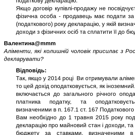
податкову декларацію.
Якщо договір купівлі-продажу не посвідчує
фізична особа - продавець має подати за 
(податкового) року декларацію, у якій визн
доходи з фізичних осіб та сплатити її до бю
Валентина@mmm
Аліменти, які колишній чоловік присилає з Ро
декларувати?
Відповідь:
Так, якщо у 2014 році Ви отримували аліме
то цей дохід оподатковується, як іноземний
включається до загального річного опод
платника податку, та оподатковуєт
визначеними в п. 167.1 ст. 167 Податкового
Вам необхідно до 1 травня 2015 року под
декларацію про майновий стан і доходи, та
бюджету за ставками, визначеними в