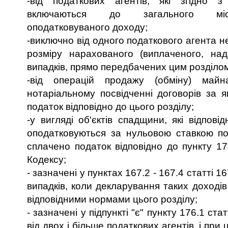
-від податкових агентів, які згідно 
включаються до загального міся
оподатковуваного доходу;
-виключно від одного податкового агента н
розміру нарахованого (виплаченого, над
випадків, прямо передбачених цим розділо
-від операцій продажу (обміну) майн
нотаріальному посвідченні договорів за 
податок відповідно до цього розділу;
-у вигляді об'єктів спадщини, які відпові
оподатковуються за нульовою ставкою по
сплачено податок відповідно до пункту 17
Кодексу;
- зазначені у пунктах 167.2 - 167.4 статті 1
випадків, коли декларування таких доході
відповідними нормами цього розділу;
- зазначені у підпункті "є" пункту 176.1 ста
від двох і більше податкових агентів, і при