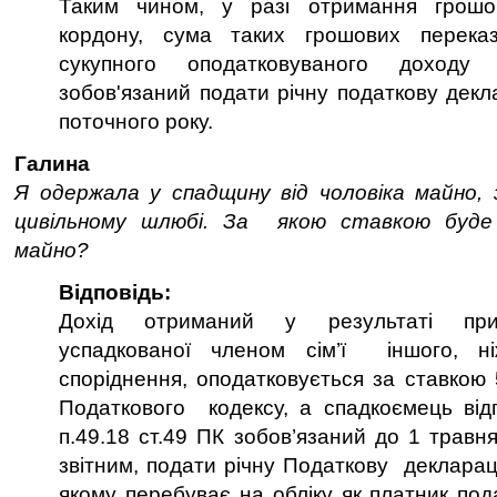
Таким чином, у разі отримання грошов
кордону, сума таких грошових переказ
сукупного оподатковуваного доход
зобов'язаний подати річну податкову декл
поточного року.
Галина
Я одержала у спадщину від чоловіка майно, 
цивільному шлюбі. За якою ставкою буде
майно?
Відповідь:
Дохід отриманий у результаті при
успадкованої членом сім’ї іншого, ні
споріднення, оподатковується за ставкою 
Податкового кодексу, а спадкоємець відп
п.49.18 ст.49 ПК зобов’язаний до 1 травн
звітним, подати річну Податкову декларац
якому перебуває на обліку як платник под