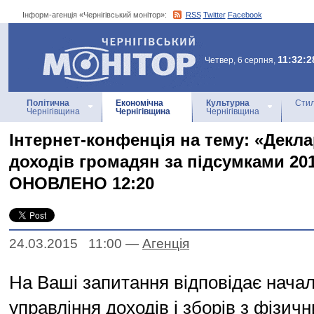
Інформ-агенція «Чернігівський монітор»:
RSS
Twitter
Facebook
Інформ-агенція
«Чернігівський монітор»
11:32:2
Четвер, 6 серпня,
Політична
Економічна
Культурна
Стил
Чернігівщина
Чернігівщина
Чернігівщина
Інтернет-конфенція на тему: «Декл
доходів громадян за підсумками 201
ОНОВЛЕНО 12:20
24.03.2015 11:00
—
Агенцiя
На Ваші запитання відповідає нача
управління доходів і зборів з фізичн