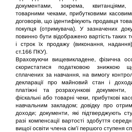
документами, зокрема, квитанціями
товарними чеками, прибутковими касовим
договорів, що ідентифікують продавця товарів
покупця (отримувача). У зазначених док
повинно бути відображено вартість таких то
і строк їх продажу (виконання, надання) 
ст.166 ПКУ).
Враховуючи вищевикладене, фізична ос
скористатися податковою знижкою щ
сплачених за навчання, на вимогу контрол
декларації про майновий стан і доходи,
платіжні та розрахункові документи, з
фіскальні або товарні чеки, прибуткові кас
навчальним закладом; довідку про отрим
доходи; документи, які підтверджують сту
разі компенсації вартості здобуття серед
вищої освіти члена сім’ї першого ступеня с