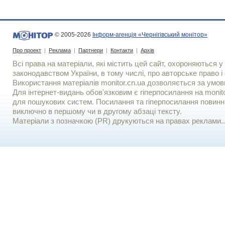
© 2005-2026
Інформ-агенція «Чернігівський монітор»
Про проект
|
Реклама
|
Партнери
|
Контакти
|
Архів
Всі права на матеріали, які містить цей сайт, охороняються у 
законодавством України, в тому числі, про авторське право і 
Використання матерiалiв monitor.cn.ua дозволяється за умов
Для iнтернет-видань обов'язковим є гiперпосилання на monito
для пошукових систем. Посилання та гіперпосилання повинні
виключно в першому чи в другому абзаці тексту.
Матеріали з позначкою (PR) друкуються на правах реклами..