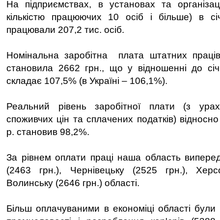
На підприємствах, в установах та організац
кількістю працюючих 10 осіб і більше) в сі
працювали 207,2 тис. осіб.
Номінальна заробітна плата штатних праців
становила 2662 грн., що у відношенні до сі
складає 107,5% (в Україні – 106,1%).
Реальний рівень заробітної плати (з ура
споживчих цін та сплачених податків) відносн
р. становив 98,2%.
За рівнем оплати праці наша область випере
(2463 грн.), Чернівецьку (2525 грн.), Херс
Волинську (2646 грн.) області.
Більш оплачуваними в економіці області були 