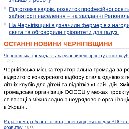
Підготовка кадрів, розвиток професійної освіт
зайнятості населення – на засіданні Регіонал
На Чернігівщині відзначили фермерів з нагод
свята та обговорили пріоритети для галузі
ОСТАННІ НОВИНИ ЧЕРНІГІВЩИНИ
Чернігівська громада стала учасницею проєкту літніх клуб
17:17
Чернігівська міська територіальна громада за 
відкритого конкурсного відбору стала однією з
літніх клубів для дітей та підлітків «Грай. Дій. З
громадська організація DOCCU у межах проєкту 
співпраці з міжнародною неурядовою організаціє
в Україні.
Рада громад області: освіта, інвестиції, житло для ВПО та
розвитку
16:55