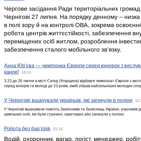
Чергове засідання Ради територіальних громад 
Чернігові 27 липня. На порядку денному – низка
в полі зору й на контролі ОВА, зокрема освоєння
робота центрів життєстійкості, забезпечення вн
переміщених осіб житлом, розроблення інвестиц
забезпечення сталого мобільного зв’язку.
Анна Юр'єва — чемпіонка Європи серед юніорок з веслув
каное!
16:13
З 23 до 26 липня в місті Сегед (Угорщина) відбувся чемпіонат Європи з вес
серед юніорів та молоді до 23 років, який зібрав найсильніших молодих спо
У Чернігові вшанували українців, які загинули в полоні
15:
У Чернігові вшанували пам’ять Захисників та Захисниць України, учасників
цивільних осіб, які були страчені, закатовані або загинули у полоні.
Робота без бар’єрів
15:14
Водій, охоронник, вагар, логіст, менеджер, робі