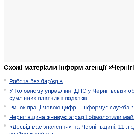
Схожі матеріали інформ-агенції «Черніг
Робота без бар’єрів
У Головному управлінні ДПС у Чернігівській о
сумлінних платників податків
Ринок праці мовою цифр – інформує служба з
Чернігівщина жнивує: аграрії обмолотили майж
«Досвід має значення» на Чернігівщині: 11 лю
знайшли роботу