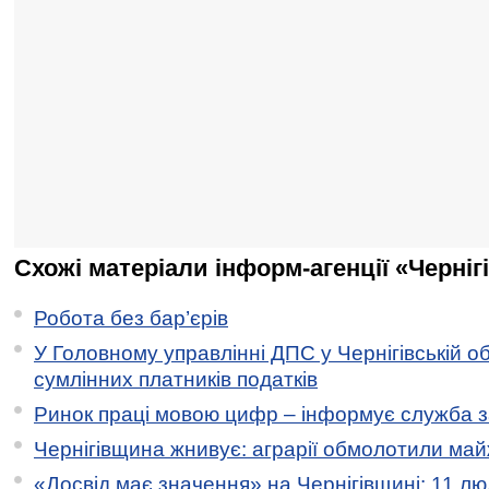
Схожі матеріали інформ-агенції «Черніг
Робота без бар’єрів
У Головному управлінні ДПС у Чернігівській о
сумлінних платників податків
Ринок праці мовою цифр – інформує служба з
Чернігівщина жнивує: аграрії обмолотили майж
«Досвід має значення» на Чернігівщині: 11 лю