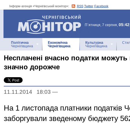
Інформ-агенція «Чернігівський монітор»:
RSS
Twitter
Facebook
Інформ-агенція
«Чернігівський монітор»
05:42
П`ятниця, 7 серпня,
Політична
Економічна
Культурна
Стил
Чернігівщина
Чернігівщина
Чернігівщина
Несплачені вчасно податки можуть
значно дорожче
11.11.2014 18:03
—
На 1 листопада платники податків Ч
заборгували зведеному бюджету 562