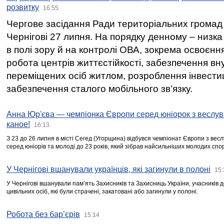
розвитку
16:55
Чергове засідання Ради територіальних громад 
Чернігові 27 липня. На порядку денному – низка
в полі зору й на контролі ОВА, зокрема освоєння
робота центрів життєстійкості, забезпечення вн
переміщених осіб житлом, розроблення інвестиц
забезпечення сталого мобільного зв’язку.
Анна Юр'єва — чемпіонка Європи серед юніорок з веслув
каное!
16:13
З 23 до 26 липня в місті Сегед (Угорщина) відбувся чемпіонат Європи з вес
серед юніорів та молоді до 23 років, який зібрав найсильніших молодих спо
У Чернігові вшанували українців, які загинули в полоні
15:
У Чернігові вшанували пам’ять Захисників та Захисниць України, учасників
цивільних осіб, які були страчені, закатовані або загинули у полоні.
Робота без бар’єрів
15:14