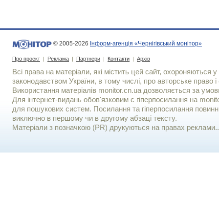
© 2005-2026
Інформ-агенція «Чернігівський монітор»
Про проект
|
Реклама
|
Партнери
|
Контакти
|
Архів
Всі права на матеріали, які містить цей сайт, охороняються у 
законодавством України, в тому числі, про авторське право і 
Використання матерiалiв monitor.cn.ua дозволяється за умов
Для iнтернет-видань обов'язковим є гiперпосилання на monito
для пошукових систем. Посилання та гіперпосилання повинні
виключно в першому чи в другому абзаці тексту.
Матеріали з позначкою (PR) друкуються на правах реклами..