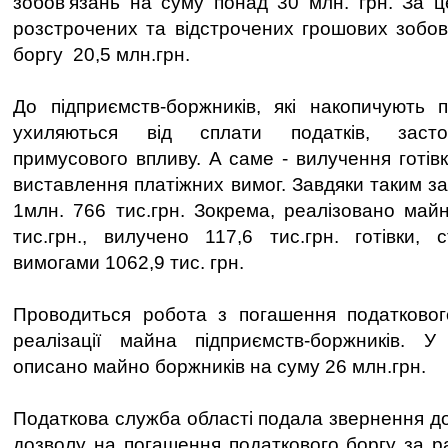
зобов'язань на суму понад 30 млн. грн. За 
розстрочених та відстрочених грошових зобов'
боргу 20,5 млн.грн.
До підприємств-боржників, які накопичують 
ухиляються від сплати податків, засто
примусового впливу. А саме - вилучення готівк
виставлення платіжних вимог. Завдяки таким з
1млн. 766 тис.грн. Зокрема, реалізовано май
тис.грн., вилучено 117,6 тис.грн. готівки, 
вимогами 1062,9 тис. грн.
Проводиться робота з погашення податковог
реалізації майна підприємств-боржників. У
описано майно боржників на суму 26 млн.грн.
Податкова служба області подала звернення д
дозволу на погашення податкового боргу за р