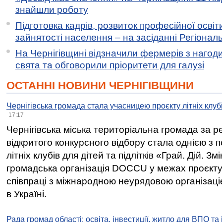
знайшли роботу
Підготовка кадрів, розвиток професійної освіт
зайнятості населення – на засіданні Регіонал
На Чернігівщині відзначили фермерів з нагод
свята та обговорили пріоритети для галузі
ОСТАННІ НОВИНИ ЧЕРНІГІВЩИНИ
Чернігівська громада стала учасницею проєкту літніх клуб
17:17
Чернігівська міська територіальна громада за 
відкритого конкурсного відбору стала однією з
літніх клубів для дітей та підлітків «Грай. Дій. З
громадська організація DOCCU у межах проєкту 
співпраці з міжнародною неурядовою організаціє
в Україні.
Рада громад області: освіта, інвестиції, житло для ВПО та