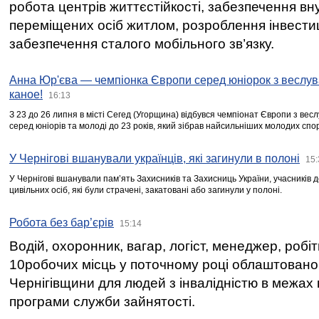
робота центрів життєстійкості, забезпечення вн
переміщених осіб житлом, розроблення інвестиц
забезпечення сталого мобільного зв’язку.
Анна Юр'єва — чемпіонка Європи серед юніорок з веслув
каное!
16:13
З 23 до 26 липня в місті Сегед (Угорщина) відбувся чемпіонат Європи з вес
серед юніорів та молоді до 23 років, який зібрав найсильніших молодих спо
У Чернігові вшанували українців, які загинули в полоні
15:
У Чернігові вшанували пам’ять Захисників та Захисниць України, учасників
цивільних осіб, які були страчені, закатовані або загинули у полоні.
Робота без бар’єрів
15:14
Водій, охоронник, вагар, логіст, менеджер, робі
10робочих місць у поточному році облаштован
Чернігівщини для людей з інвалідністю в межах
програми служби зайнятості.