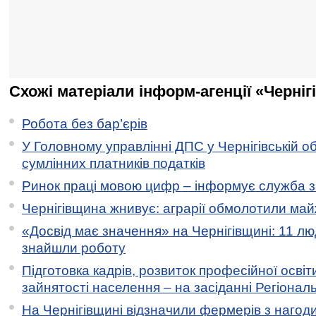
Схожі матеріали інформ-агенції «Черніг
Робота без бар’єрів
У Головному управлінні ДПС у Чернігівській о
сумлінних платників податків
Ринок праці мовою цифр – інформує служба з
Чернігівщина жнивує: аграрії обмолотили майж
«Досвід має значення» на Чернігівщині: 11 лю
знайшли роботу
Підготовка кадрів, розвиток професійної освіт
зайнятості населення – на засіданні Регіонал
На Чернігівщині відзначили фермерів з нагод