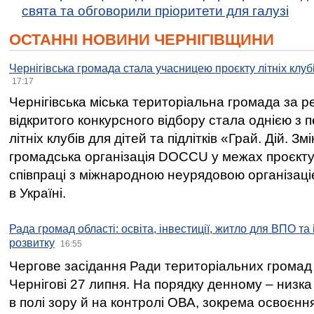
свята та обговорили пріоритети для галузі
ОСТАННІ НОВИНИ ЧЕРНІГІВЩИНИ
Чернігівська громада стала учасницею проєкту літніх клуб
17:17
Чернігівська міська територіальна громада за 
відкритого конкурсного відбору стала однією з
літніх клубів для дітей та підлітків «Грай. Дій. З
громадська організація DOCCU у межах проєкту 
співпраці з міжнародною неурядовою організаціє
в Україні.
Рада громад області: освіта, інвестиції, житло для ВПО та
розвитку
16:55
Чергове засідання Ради територіальних громад 
Чернігові 27 липня. На порядку денному – низка
в полі зору й на контролі ОВА, зокрема освоєння