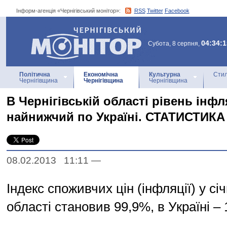
Інформ-агенція «Чернігівський монітор»:
RSS
Twitter
Facebook
Інформ-агенція
«Чернігівський монітор»
04:34:1
Субота, 8 серпня,
Політична
Економічна
Культурна
Стил
Чернігівщина
Чернігівщина
Чернігівщина
В Чернігівській області рівень інфл
найнижчий по Україні. СТАТИСТИКА
08.02.2013 11:11
—
Індекс споживчих цін (інфляції) у січ
області становив 99,9%, в Україні –