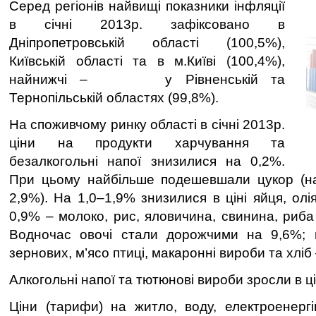
Серед регіонів найвищі показники інфляції
в січні 2013р. зафіксовано в
Дніпропетровській області (100,5%),
Київській області та в м.Київі (100,4%),
найнижчі – у Рівненській та
Тернопільській областях (99,8%).
На споживчому ринку області в січні 2013р.
ціни на продукти харчування та
безалкогольні напої знизилися на 0,2%.
При цьому найбільше подешевшали цукор (на
2,9%). На 1,0–1,9% знизилися в ціні яйця, олі
0,9% – молоко, рис, яловичина, свинина, риба
Водночас овочі стали дорожчими на 9,6%; 
зернових, м’ясо птиці, макаронні вироби та хліб
Алкогольні напої та тютюнові вироби зросли в ці
Ціни (тарифи) на житло, воду, електроенергі