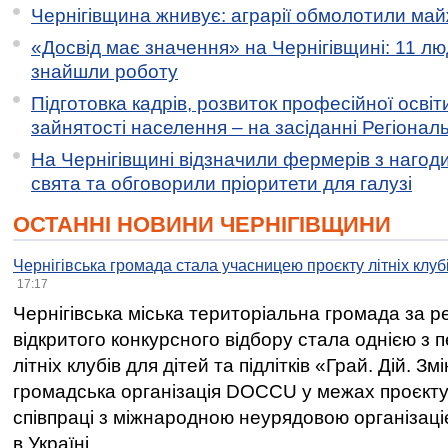
Чернігівщина жнивує: аграрії обмолотили майж
«Досвід має значення» на Чернігівщині: 11 лю
знайшли роботу
Підготовка кадрів, розвиток професійної освіт
зайнятості населення – на засіданні Регіонал
На Чернігівщині відзначили фермерів з нагод
свята та обговорили пріоритети для галузі
ОСТАННІ НОВИНИ ЧЕРНІГІВЩИНИ
Чернігівська громада стала учасницею проєкту літніх клуб
17:17
Чернігівська міська територіальна громада за 
відкритого конкурсного відбору стала однією з
літніх клубів для дітей та підлітків «Грай. Дій. З
громадська організація DOCCU у межах проєкту 
співпраці з міжнародною неурядовою організаціє
в Україні.