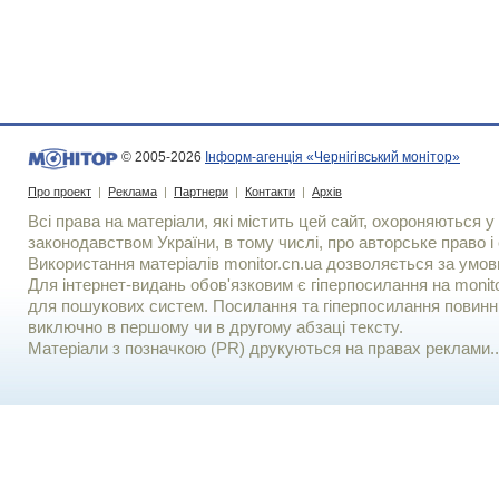
© 2005-2026
Інформ-агенція «Чернігівський монітор»
Про проект
|
Реклама
|
Партнери
|
Контакти
|
Архів
Всі права на матеріали, які містить цей сайт, охороняються у 
законодавством України, в тому числі, про авторське право і 
Використання матерiалiв monitor.cn.ua дозволяється за умов
Для iнтернет-видань обов'язковим є гiперпосилання на monito
для пошукових систем. Посилання та гіперпосилання повинні
виключно в першому чи в другому абзаці тексту.
Матеріали з позначкою (PR) друкуються на правах реклами..