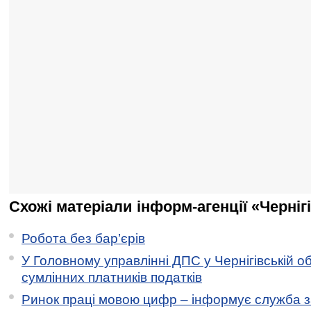
Схожі матеріали інформ-агенції «Черніг
Робота без бар’єрів
У Головному управлінні ДПС у Чернігівській о
сумлінних платників податків
Ринок праці мовою цифр – інформує служба з