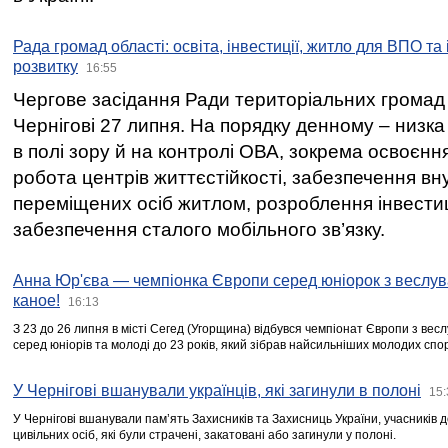
Рада громад області: освіта, інвестиції, житло для ВПО та
розвитку
16:55
Чергове засідання Ради територіальних громад 
Чернігові 27 липня. На порядку денному – низка
в полі зору й на контролі ОВА, зокрема освоєння
робота центрів життєстійкості, забезпечення вн
переміщених осіб житлом, розроблення інвестиц
забезпечення сталого мобільного зв’язку.
Анна Юр'єва — чемпіонка Європи серед юніорок з веслув
каное!
16:13
З 23 до 26 липня в місті Сегед (Угорщина) відбувся чемпіонат Європи з вес
серед юніорів та молоді до 23 років, який зібрав найсильніших молодих спо
У Чернігові вшанували українців, які загинули в полоні
15:
У Чернігові вшанували пам’ять Захисників та Захисниць України, учасників
цивільних осіб, які були страчені, закатовані або загинули у полоні.