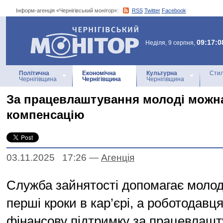
Інформ-агенція «Чернігівський монітор»:
RSS
Twitter
Facebook
Інформ-агенція
«Чернігівський монітор»
09:17:0
Неділя, 9 серпня,
Політична
Економічна
Культурна
Стил
Чернігівщина
Чернігівщина
Чернігівщина
За працевлаштування молоді можн
компенсацію
03.11.2025 17:26
—
Агенцiя
Служба зайнятості допомагає молод
перші кроки в кар’єрі, а роботодав
фінансову підтримку за працевлаш