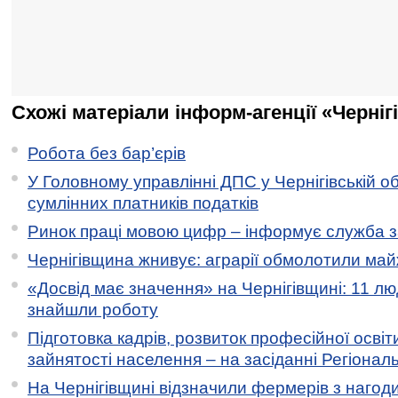
Схожі матеріали інформ-агенції «Черніг
Робота без бар’єрів
У Головному управлінні ДПС у Чернігівській о
сумлінних платників податків
Ринок праці мовою цифр – інформує служба з
Чернігівщина жнивує: аграрії обмолотили майж
«Досвід має значення» на Чернігівщині: 11 лю
знайшли роботу
Підготовка кадрів, розвиток професійної освіт
зайнятості населення – на засіданні Регіонал
На Чернігівщині відзначили фермерів з нагод