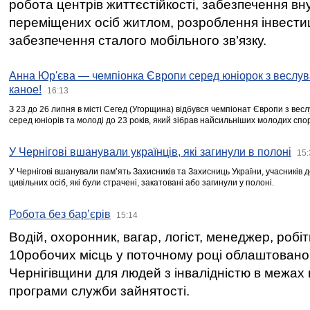
робота центрів життєстійкості, забезпечення вн
переміщених осіб житлом, розроблення інвестиц
забезпечення сталого мобільного зв’язку.
Анна Юр'єва — чемпіонка Європи серед юніорок з веслув
каное!
16:13
З 23 до 26 липня в місті Сегед (Угорщина) відбувся чемпіонат Європи з вес
серед юніорів та молоді до 23 років, який зібрав найсильніших молодих спо
У Чернігові вшанували українців, які загинули в полоні
15:
У Чернігові вшанували пам’ять Захисників та Захисниць України, учасників
цивільних осіб, які були страчені, закатовані або загинули у полоні.
Робота без бар’єрів
15:14
Водій, охоронник, вагар, логіст, менеджер, робі
10робочих місць у поточному році облаштован
Чернігівщини для людей з інвалідністю в межах
програми служби зайнятості.