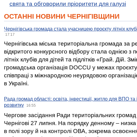
свята та обговорили пріоритети для галузі
ОСТАННІ НОВИНИ ЧЕРНІГІВЩИНИ
Чернігівська громада стала учасницею проєкту літніх клуб
17:17
Чернігівська міська територіальна громада за 
відкритого конкурсного відбору стала однією з
літніх клубів для дітей та підлітків «Грай. Дій. З
громадська організація DOCCU у межах проєкту 
співпраці з міжнародною неурядовою організаціє
в Україні.
Рада громад області: освіта, інвестиції, житло для ВПО та
розвитку
16:55
Чергове засідання Ради територіальних громад 
Чернігові 27 липня. На порядку денному – низка
в полі зору й на контролі ОВА, зокрема освоєння