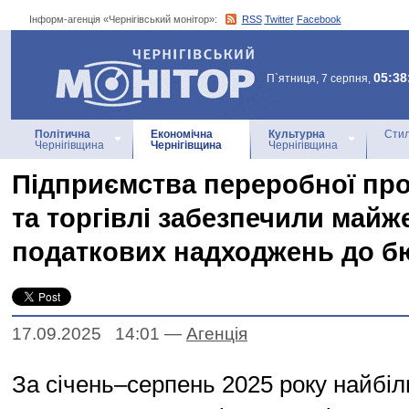
Інформ-агенція «Чернігівський монітор»:
RSS
Twitter
Facebook
Інформ-агенція
«Чернігівський монітор»
05:38
П`ятниця, 7 серпня,
Політична
Економічна
Культурна
Стил
Чернігівщина
Чернігівщина
Чернігівщина
Підприємства переробної пр
та торгівлі забезпечили майж
податкових надходжень до б
17.09.2025 14:01
—
Агенцiя
За січень–серпень 2025 року найбі