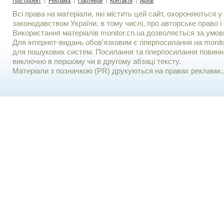
Про проект
|
Реклама
|
Партнери
|
Контакти
|
Архів
Всі права на матеріали, які містить цей сайт, охороняються у 
законодавством України, в тому числі, про авторське право і 
Використання матерiалiв monitor.cn.ua дозволяється за умов
Для iнтернет-видань обов'язковим є гiперпосилання на monito
для пошукових систем. Посилання та гіперпосилання повинні
виключно в першому чи в другому абзаці тексту.
Матеріали з позначкою (PR) друкуються на правах реклами..