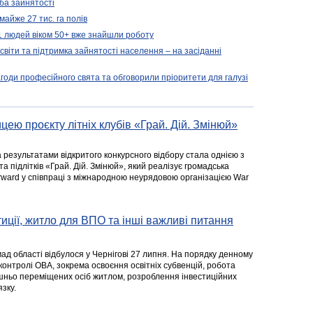
ба зайнятості
майже 27 тис. га полів
11 людей віком 50+ вже знайшли роботу
освіти та підтримка зайнятості населення – на засіданні
агоди професійного свята та обговорили пріоритети для галузі
цею проєкту літніх клубів «Грай. Дій. Змінюй»
а результатами відкритого конкурсного відбору стала однією з
та підлітків «Грай. Дій. Змінюй», який реалізує громадська
rward у співпраці з міжнародною неурядовою організацією War
стиції, житло для ВПО та інші важливі питання
ад області відбулося у Чернігові 27 липня. На порядку денному
 контролі ОВА, зокрема освоєння освітніх субвенцій, робота
ішньо переміщених осіб житлом, розроблення інвестиційних
зку.