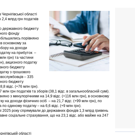
в Чернігівської області
2,4 млрд грн податків
до державного бюджету
льного фонду
збільшились порівняно
, в основному за
збору на доходи
податку на прибуток –
3 млн грн) та частини
н), акцизного податку
авного бюджету
датку з грошового
овослужбовців – 335
вного бюджету
8 відс. (+76 млн грн).
 млн грн податків та зборів (38,1 відс. в загальнообласній сумі).
яно з минулорічними на 14,9 відс. (+116 млн грн), в основному
 на доходи фізичних осіб – на 21,7 відс. (+99 млн грн), по
а по єдиному податку – на 6,6 відс. (+9 млн грн).
ні 2025 року спрямували до державних фондів 1,3 млрд гривень
вне соціальне страхування, що на 23,1 відс. або майже на 247
ігівській області