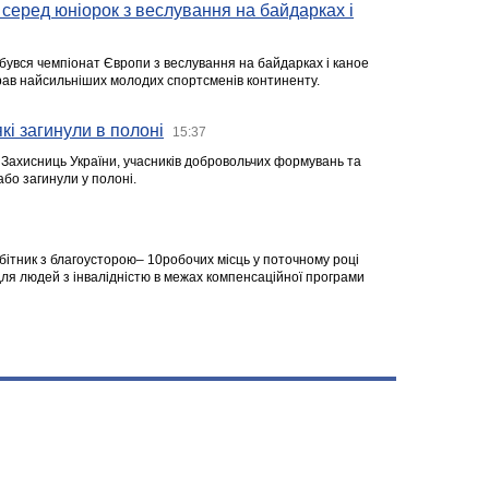
серед юніорок з веслування на байдарках і
ідбувся чемпіонат Європи з веслування на байдарках і каное
ібрав найсильніших молодих спортсменів континенту.
кі загинули в полоні
15:37
а Захисниць України, учасників добровольчих формувань та
 або загинули у полоні.
робітник з благоусторою– 10робочих місць у поточному році
я людей з інвалідністю в межах компенсаційної програми