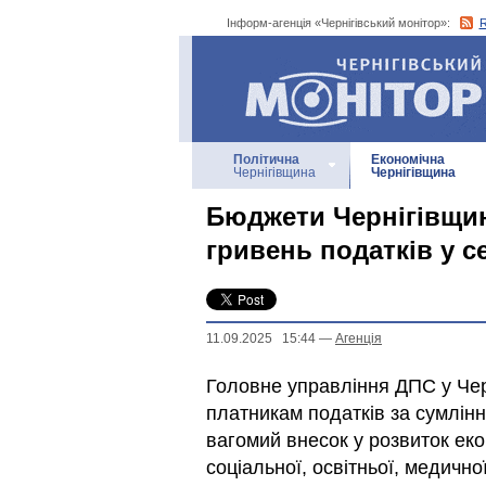
Інформ-агенція «Чернігівський монітор»:
Інформ-агенція
«Чернігівський монітор»
Політична
Економічна
Чернігівщина
Чернігівщина
Бюджети Чернігівщин
гривень податків у с
11.09.2025 15:44
—
Агенцiя
Головне управління ДПС у Чер
платникам податків за сумлін
вагомий внесок у розвиток ек
соціальної, освітньої, медичн