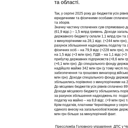
та області.
Так, у серпні 2025 року до бюджетів усіх рівні
юридичними та фізичними особами сплачено 
та зборів.
Значну частину сплачених сум спрямовано 
(61,9 відс.) – 1,5 млрд гривень. Доходи зага
державного бюджету склали 1,1 млрд грн та 
з минулорічними на 28,1 відс. (+244 млн грн)
рахунок збільшення надходжень податку та 
фізичних осіб – на 79,9 відс (+228 млн грн), 
на 1,5 відс (+3 млн грн), ПДВ – на 1,1 відс (+
прибутку державних підприємств (+8,6 млн гр
(+6,1 млн грн). До спеціального фонду держ
надійшло майже 342 млн грн (у тому числі по
забезпечення та грошових винагород військ
млн грн). Доходи спеціального фонду держа
збільшились порівняно з минулорічними на 28,
До місцевих бюджетів усіх рівнів сплачено 897
Доходи місцевого бюджету збільшились порівн
за рахунок збільшення надходжень по податку
податку на майно – на 8,8 відс. (+9 млн грн) т
Крім податків, платники Чернігівщини у серп
єдиного внеску на загальнообов’язкове держа
млн грн більше за минулорічний факт.
Пресслужба Головного управління ДПС у Черн