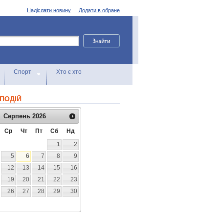
Надіслати новину
Додати в обране
Спорт
Хто є хто
ПОДІЙ
Серпень
2026
Ср
Чт
Пт
Сб
Нд
1
2
5
6
7
8
9
12
13
14
15
16
19
20
21
22
23
26
27
28
29
30