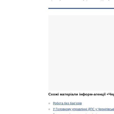
Схожі матеріали інформ-агенції «Че
Робота без бар’єрів
У Головному управлінні ДПС у Чернігівськ