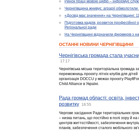
Ринок праці мовою цифр – інформує служ
Чернігівщина жнивує: аграрії обмолотили 
«Досвід має значення» на Чернігівщині: 
Підготовка кадрів, розвиток професійної 
Регіональної ради
На Чернігівщині відзначили фермерів з н
ОСТАННІ НОВИНИ ЧЕРНІГІВЩИНИ
Чернігівська громада стала учасни
17:17
Чернігівська міська територіальна громада з
переможниць проєкту літніх клубів для дітей 
організація DOCCU у межах проєкту PlayItFo
Child Alliance в Україні.
Рада громад області: освіта, інве
розвитку
16:55
Чергове засідання Ради територіальних гром
– низка питань, що постійно в полі зору й на
центрів життєстійкості, забезпечення внутр
планів, забезпечення сталого мобільного зв’я