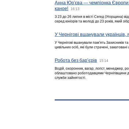
Анна Юр'єва — чемпіонка Європи 
каное!
16:13
З 23 до 26 липня в місті Сегед (Угорщина) в
серед юніорів та молоді до 23 років, який з
У Чернігові вшанували українців, я
У Чернігові вшанували пам’ять Захисників т
цивільних осіб, які були страчені, закатовані
Робота без бар’єрів
15:14
Водій, охоронник, вагар, логіст, менеджер, 
облаштовано роботодавцями Чернігівщини дл
служби зайнятості.