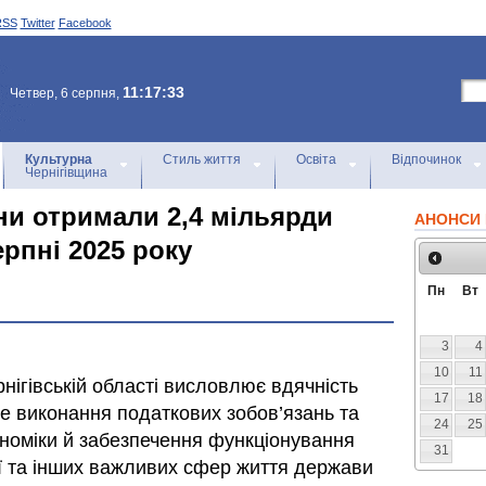
RSS
Twitter
Facebook
11:17:33
Четвер, 6 серпня,
Культурна
Стиль життя
Освіта
Відпочинок
Чернігівщина
и отримали 2,4 мільярди
АНОНСИ 
ерпні 2025 року
Пн
Вт
3
4
10
11
нігівській області висловлює вдячність
17
18
не виконання податкових зобов’язань та
24
25
ономіки й забезпечення функціонування
31
ої та інших важливих сфер життя держави