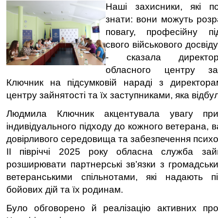
Наші захисники, які п
знати: вони можуть розр
повагу, професійну під
свого військового досвіду
- сказала директорк
обласного центру за
Ключник на підсумковій нараді з директора
центру зайнятості та їх заступниками, яка відбу
Людмила Ключник акцентувала увагу при
індивідуального підходу до кожного ветерана, 
довірливого середовища та забезпечення психол
ІІ півріччі 2025 року обласна служба зай
розширювати партнерські зв’язки з громадськи
ветеранськими спільнотами, які надають п
бойових дій та їх родинам.
Було обговорено й реалізацію активних про