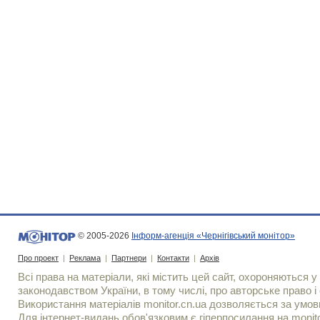
© 2005-2026
Інформ-агенція «Чернігівський монітор»
Про проект
|
Реклама
|
Партнери
|
Контакти
|
Архів
Всі права на матеріали, які містить цей сайт, охороняються у 
законодавством України, в тому числі, про авторське право і 
Використання матерiалiв monitor.cn.ua дозволяється за умов
Для iнтернет-видань обов'язковим є гiперпосилання на monito