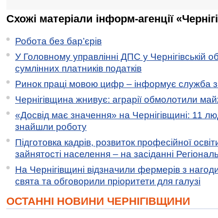
Схожі матеріали інформ-агенції «Черніг
Робота без бар’єрів
У Головному управлінні ДПС у Чернігівській о
сумлінних платників податків
Ринок праці мовою цифр – інформує служба з
Чернігівщина жнивує: аграрії обмолотили майж
«Досвід має значення» на Чернігівщині: 11 лю
знайшли роботу
Підготовка кадрів, розвиток професійної освіт
зайнятості населення – на засіданні Регіонал
На Чернігівщині відзначили фермерів з нагод
свята та обговорили пріоритети для галузі
ОСТАННІ НОВИНИ ЧЕРНІГІВЩИНИ