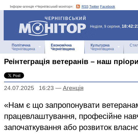
Інформ-агенція «Чернігівський монітор»:
RSS
Twitter
Facebook
Інформ-агенція
«Чернігівський монітор»
18:42:2
Неділя, 9 серпня,
Політична
Економічна
Культурна
Стил
Чернігівщина
Чернігівщина
Чернігівщина
Реінтеграція ветеранів – наш пріор
24.07.2025 16:23
—
Агенцiя
«Нам є що запропонувати ветеранам
працевлаштування, професійне нав
започаткування або розвиток власно