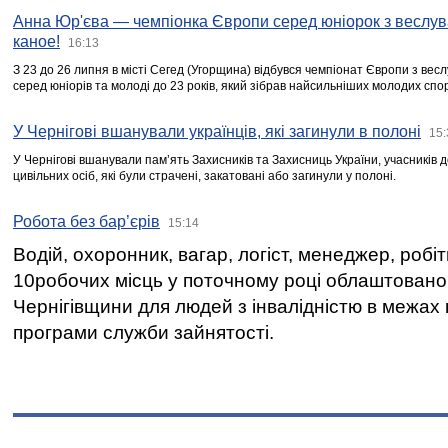
Анна Юр'єва — чемпіонка Європи серед юніорок з веслув
каное!
16:13
З 23 до 26 липня в місті Сегед (Угорщина) відбувся чемпіонат Європи з вес
серед юніорів та молоді до 23 років, який зібрав найсильніших молодих спо
У Чернігові вшанували українців, які загинули в полоні
15:
У Чернігові вшанували пам’ять Захисників та Захисниць України, учасників
цивільних осіб, які були страчені, закатовані або загинули у полоні.
Робота без бар’єрів
15:14
Водій, охоронник, вагар, логіст, менеджер, робі
10робочих місць у поточному році облаштован
Чернігівщини для людей з інвалідністю в межах
програми служби зайнятості.