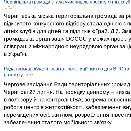
Чернігівська громада стала учасницею проєкту літніх клуб
17:17
Чернігівська міська територіальна громада за 
відкритого конкурсного відбору стала однією з
літніх клубів для дітей та підлітків «Грай. Дій. З
громадська організація DOCCU у межах проєкту 
співпраці з міжнародною неурядовою організаціє
в Україні.
Рада громад області: освіта, інвестиції, житло для ВПО та
розвитку
16:55
Чергове засідання Ради територіальних громад 
Чернігові 27 липня. На порядку денному – низка
в полі зору й на контролі ОВА, зокрема освоєння
робота центрів життєстійкості, забезпечення вн
переміщених осіб житлом, розроблення інвестиц
забезпечення сталого мобільного зв’язку.