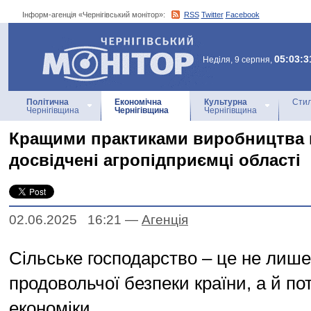
Інформ-агенція «Чернігівський монітор»:
RSS
Twitter
Facebook
Інформ-агенція
«Чернігівський монітор»
05:03:3
Неділя, 9 серпня,
Політична
Економічна
Культурна
Стил
Чернігівщина
Чернігівщина
Чернігівщина
Кращими практиками виробництва 
досвідчені агропідприємці області
02.06.2025 16:21
—
Агенцiя
Сільське господарство – це не лиш
продовольчої безпеки країни, а й п
економіки.