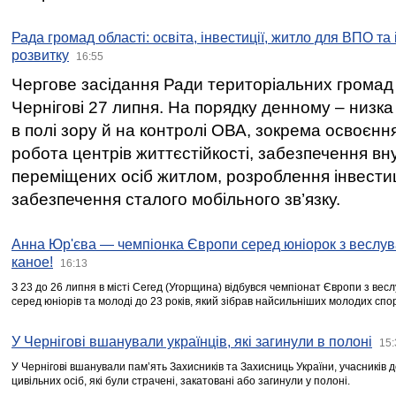
Рада громад області: освіта, інвестиції, житло для ВПО та
розвитку
16:55
Чергове засідання Ради територіальних громад 
Чернігові 27 липня. На порядку денному – низка
в полі зору й на контролі ОВА, зокрема освоєння
робота центрів життєстійкості, забезпечення вн
переміщених осіб житлом, розроблення інвестиц
забезпечення сталого мобільного зв’язку.
Анна Юр'єва — чемпіонка Європи серед юніорок з веслув
каное!
16:13
З 23 до 26 липня в місті Сегед (Угорщина) відбувся чемпіонат Європи з вес
серед юніорів та молоді до 23 років, який зібрав найсильніших молодих спо
У Чернігові вшанували українців, які загинули в полоні
15:
У Чернігові вшанували пам’ять Захисників та Захисниць України, учасників
цивільних осіб, які були страчені, закатовані або загинули у полоні.