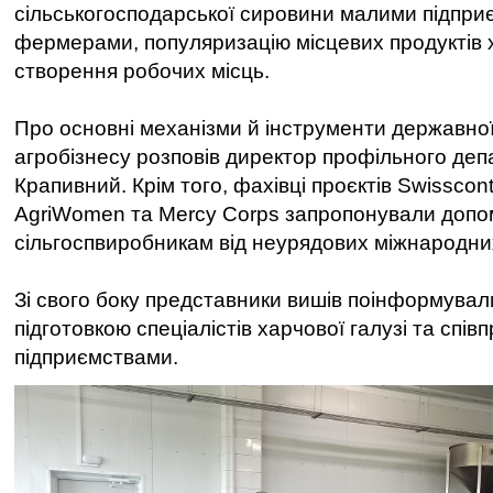
сільськогосподарської сировини малими підпри
фермерами, популяризацію місцевих продуктів 
створення робочих місць.
Про основні механізми й інструменти державної
агробізнесу розповів директор профільного де
Крапивний. Крім того, фахівці проєктів Swissco
AgriWomen та Mercy Corps запропонували допо
сільгоспвиробникам від неурядових міжнародних
Зі свого боку представники вишів поінформувал
підготовкою спеціалістів харчової галузі та спів
підприємствами.