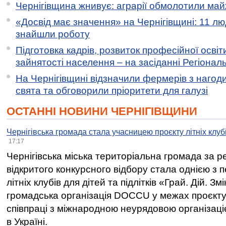
Чернігівщина жнивує: аграрії обмолотили майж
«Досвід має значення» на Чернігівщині: 11 лю
знайшли роботу
Підготовка кадрів, розвиток професійної освіт
зайнятості населення – на засіданні Регіонал
На Чернігівщині відзначили фермерів з нагод
свята та обговорили пріоритети для галузі
ОСТАННІ НОВИНИ ЧЕРНІГІВЩИНИ
Чернігівська громада стала учасницею проєкту літніх клуб
17:17
Чернігівська міська територіальна громада за 
відкритого конкурсного відбору стала однією з
літніх клубів для дітей та підлітків «Грай. Дій. З
громадська організація DOCCU у межах проєкту 
співпраці з міжнародною неурядовою організаціє
в Україні.