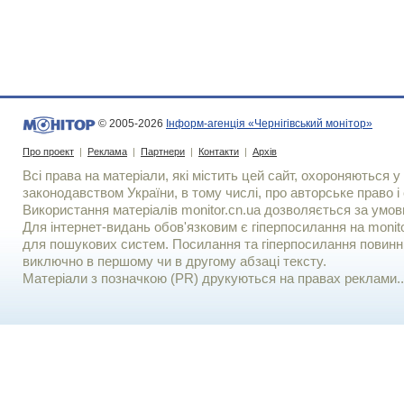
© 2005-2026
Інформ-агенція «Чернігівський монітор»
Про проект
|
Реклама
|
Партнери
|
Контакти
|
Архів
Всі права на матеріали, які містить цей сайт, охороняються у 
законодавством України, в тому числі, про авторське право і 
Використання матерiалiв monitor.cn.ua дозволяється за умов
Для iнтернет-видань обов'язковим є гiперпосилання на monito
для пошукових систем. Посилання та гіперпосилання повинні
виключно в першому чи в другому абзаці тексту.
Матеріали з позначкою (PR) друкуються на правах реклами..