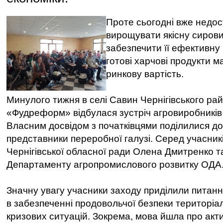
Проте сьогодні вже недо
вирощувати якісну сиров
забезпечити її ефективну
готові харчові продукти 
ринкову вартість.
Минулого тижня в селі Савин Чернігівського ра
«Фудреформ» відбулася зустріч агровиробників
Власним досвідом з початківцями поділилися до
представники переробної галузі. Серед учасникі
Чернігівської обласної ради Олена Дмитренко т
Департаменту агропромислового розвитку ОДА
Значну увагу учасники заходу приділили питан
в забезпеченні продовольчої безпеки територіа
кризових ситуацій. Зокрема, мова йшла про акт