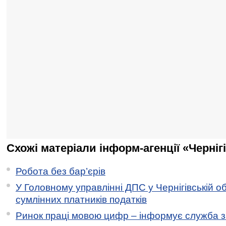
Схожі матеріали інформ-агенції «Черніг
Робота без бар’єрів
У Головному управлінні ДПС у Чернігівській о
сумлінних платників податків
Ринок праці мовою цифр – інформує служба з