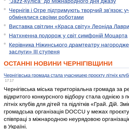
“Jazz-Куліса” до Міжнародного дня джазу
Чернігів і Огре підтримують творчий зв’язок: у
обмінялися своїми роботами
Виставка світлин «Краса світу» Леоніда Лавр
Натхненна подорож у світ симфоній Моцарта
Керівника Ніжинського драмтеатру нагородж
заслуги» ІІІ ступеня
ОСТАННІ НОВИНИ ЧЕРНІГІВЩИНИ
Чернігівська громада стала учасницею проєкту літніх клуб
17:17
Чернігівська міська територіальна громада за 
відкритого конкурсного відбору стала однією з
літніх клубів для дітей та підлітків «Грай. Дій. З
громадська організація DOCCU у межах проєкту 
співпраці з міжнародною неурядовою організаціє
в Україні.