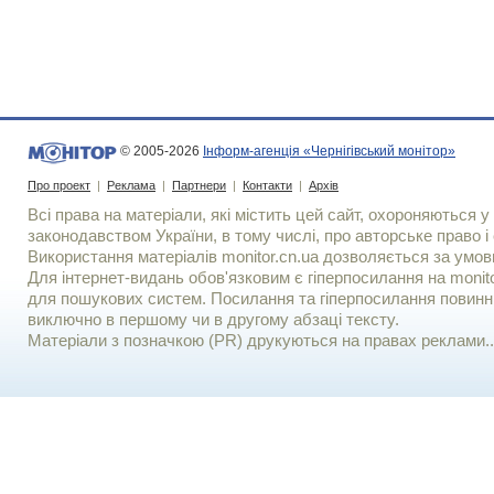
© 2005-2026
Інформ-агенція «Чернігівський монітор»
Про проект
|
Реклама
|
Партнери
|
Контакти
|
Архів
Всі права на матеріали, які містить цей сайт, охороняються у 
законодавством України, в тому числі, про авторське право і 
Використання матерiалiв monitor.cn.ua дозволяється за умов
Для iнтернет-видань обов'язковим є гiперпосилання на monito
для пошукових систем. Посилання та гіперпосилання повинні
виключно в першому чи в другому абзаці тексту.
Матеріали з позначкою (PR) друкуються на правах реклами..