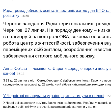
Рада громад області: освіта, інвестиції, житло для ВПО та
розвитку
16:55
Чергове засідання Ради територіальних громад 
Чернігові 27 липня. На порядку денному – низка
в полі зору й на контролі ОВА, зокрема освоєння
робота центрів життєстійкості, забезпечення вн
переміщених осіб житлом, розроблення інвестиц
забезпечення сталого мобільного зв’язку.
Анна Юр'єва — чемпіонка Європи серед юніорок з веслув
каное!
16:13
З 23 до 26 липня в місті Сегед (Угорщина) відбувся чемпіонат Європи з вес
серед юніорів та молоді до 23 років, який зібрав найсильніших молодих спо
У Чернігові вшанували українців, які загинули в полоні
15:
У Чернігові вшанували пам’ять Захисників та Захисниць України, учасників
цивільних осіб, які були страчені, закатовані або загинули у полоні.