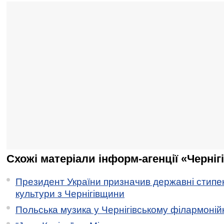
Схожі матеріали інформ-агенції «Черніг
Президент України призначив державні стипен
культури з Чернігівщини
Польська музика у Чернігівському філармоній