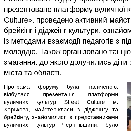
презентовано платформу вуличної к
Culture», проведено активний майст
брейкінг і діджеінг культури, ознай
із методами взаємодії педагогів з пі
молоддю. Також організовано танц
змагання, до якого долучились діти 
міста та області.
Програма форуму була насиченою,
відбулася презентація платформи
вуличних культур Street Culture м.
Харькова, майстер-класи з діджеїнгу та
брейкінгу, знайомилися з представниками
вуличних культур Чернігівщини, було