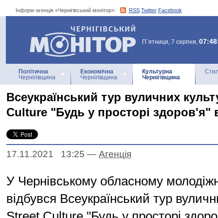
Інформ-агенція «Чернігівський монітор»:
RSS
Twitter
Facebook
Інформ-агенція
«Чернігівський монітор»
07:48
П`ятниця, 7 серпня,
Політична
Економічна
Культурна
Стил
Чернігівщина
Чернігівщина
Чернігівщина
Всеукраїнський тур вуличних культу
Culture "Будь у просторі здоров'я" 
17.11.2021 13:25
—
Агенцiя
У Чернівському обласному молодіж
відбувся Всеукраїнський тур вуличн
Street Culture "Будь у просторі здоро