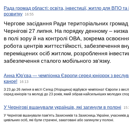
Рада громад області: освіта, інвестиції, житло для ВПО та
розвитку
16:55
Чергове засідання Ради територіальних громад 
Чернігові 27 липня. На порядку денному – низка
в полі зору й на контролі ОВА, зокрема освоєння
робота центрів життєстійкості, забезпечення вн
переміщених осіб житлом, розроблення інвестиц
забезпечення сталого мобільного зв’язку.
Анна Юр'єва — чемпіонка Європи серед юніорок з веслув
каное!
16:13
З 23 до 26 липня в місті Сегед (Угорщина) відбувся чемпіонат Європи з вес
серед юніорів та молоді до 23 років, який зібрав найсильніших молодих спо
У Чернігові вшанували українців, які загинули в полоні
15:
У Чернігові вшанували пам’ять Захисників та Захисниць України, учасників
цивільних осіб, які були страчені, закатовані або загинули у полоні.