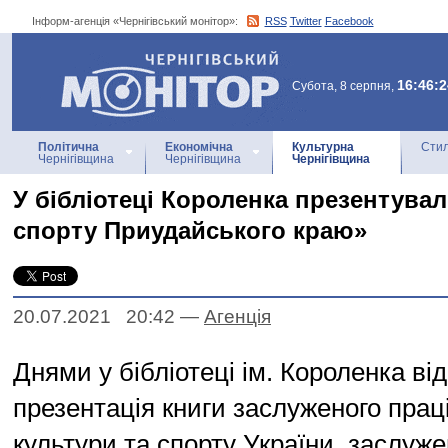
Інформ-агенція «Чернігівський монітор»:
RSS
Twitter
Facebook
Інформ-агенція
«Чернігівський монітор»
16:46:2
Субота, 8 серпня,
Політична
Економічна
Культурна
Стил
Чернігівщина
Чернігівщина
Чернігівщина
У бібліотеці Короленка презентувал
спорту Приудайського краю»
20.07.2021 20:42
—
Агенцiя
Днями у бібліотеці ім. Короленка ві
презентація книги заслуженого прац
культури та спорту України, заслуж