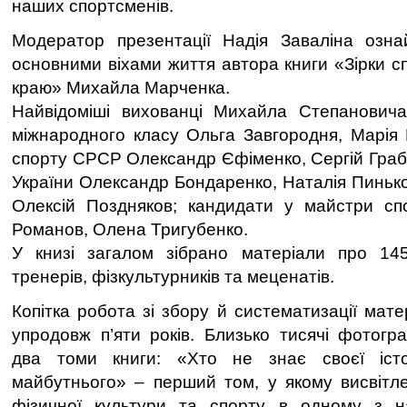
наших спортсменів.
Модератор презентації Надія Заваліна озна
основними віхами життя автора книги «Зірки с
краю» Михайла Марченка.
Найвідоміші вихованці Михайла Степанович
міжнародного класу Ольга Завгородня, Марія
спорту СРСР Олександр Єфіменко, Сергій Граб
України Олександр Бондаренко, Наталія Пинько
Олексій Поздняков; кандидати у майстри сп
Романов, Олена Тригубенко.
У книзі загалом зібрано матеріали про 145 
тренерів, фізкультурників та меценатів.
Копітка робота зі збору й систематизації мате
упродовж п’яти років. Близько тисячі фотогр
два томи книги: «Хто не знає своєї істо
майбутнього» – перший том, у якому висвітле
фізичної культури та спорту в одному з на