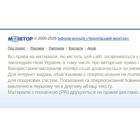
© 2005-2026
Інформ-агенція «Чернігівський монітор»
Про проект
|
Реклама
|
Партнери
|
Контакти
|
Архів
Всі права на матеріали, які містить цей сайт, охороняються у 
законодавством України, в тому числі, про авторське право і 
Використання матерiалiв monitor.cn.ua дозволяється за умов
Для iнтернет-видань обов'язковим є гiперпосилання на monito
для пошукових систем. Посилання та гіперпосилання повинні
виключно в першому чи в другому абзаці тексту.
Матеріали з позначкою (PR) друкуються на правах реклами..