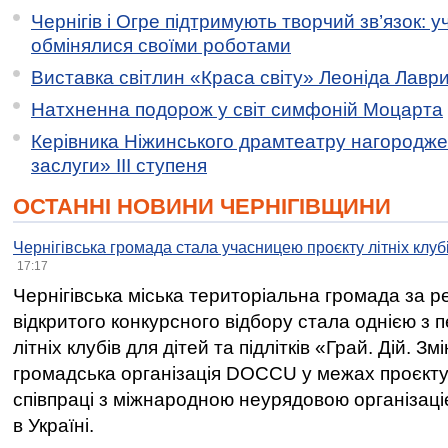
Чернігів і Огре підтримують творчий зв’язок: у
обмінялися своїми роботами
Виставка світлин «Краса світу» Леоніда Лавр
Натхненна подорож у світ симфоній Моцарта
Керівника Ніжинського драмтеатру нагородж
заслуги» ІІІ ступеня
ОСТАННІ НОВИНИ ЧЕРНІГІВЩИНИ
Чернігівська громада стала учасницею проєкту літніх клуб
17:17
Чернігівська міська територіальна громада за 
відкритого конкурсного відбору стала однією з
літніх клубів для дітей та підлітків «Грай. Дій. З
громадська організація DOCCU у межах проєкту 
співпраці з міжнародною неурядовою організаціє
в Україні.