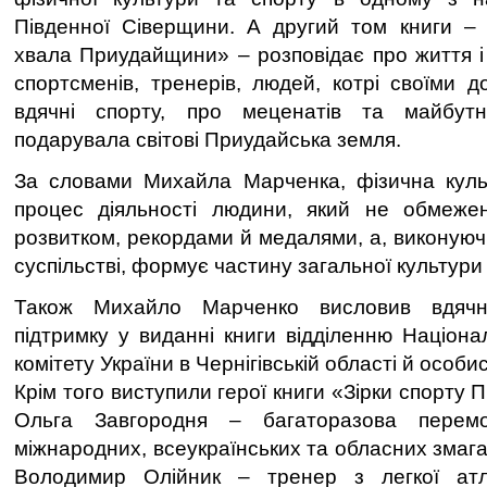
Південної Сіверщини. А другий том книги – 
хвала Приудайщини» – розповідає про життя і 
спортсменів, тренерів, людей, котрі своїми д
вдячні спорту, про меценатів та майбутні
подарувала світові Приудайська земля.
За словами Михайла Марченка, фізична куль
процес діяльності людини, який не обмеж
розвитком, рекордами й медалями, а, виконуючи
суспільстві, формує частину загальної культури
Також Михайло Марченко висловив вдячн
підтримку у виданні книги відділенню Націона
комітету України в Чернігівській області й особи
Крім того виступили герої книги «Зірки спорту 
Ольга Завгородня – багаторазова перем
міжнародних, всеукраїнських та обласних змаган
Володимир Олійник – тренер з легкої а