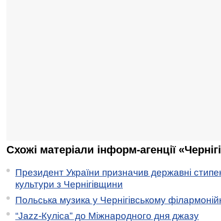
Схожі матеріали інформ-агенції «Черніг
Президент України призначив державні стипен
культури з Чернігівщини
Польська музика у Чернігівському філармоній
“Jazz-Куліса” до Міжнародного дня джазу