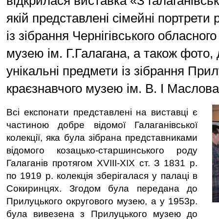
відкрилася виставка «З галаганівсько
якій представлені сімейні портрети 
із зібрання Чернігівського обласног
музею ім. Г.Галагана, а також фото,
унікальні предмети із зібрання При
краєзнавчого музею ім. В. І Маслова
Всі експонати представлені на виставці є
частиною добре відомої Галаганівської
колекції, яка була зібрана представниками
відомого козацько-старшинського роду
Галаганів протягом ХVІІІ-ХІХ ст. З 1831 р.
по 1919 р. колекція зберігалася у палаці в
Сокиринцях. Згодом була передана до
Прилуцького округового музею, а у 1953р.
була вивезена з Прилуцького музею до