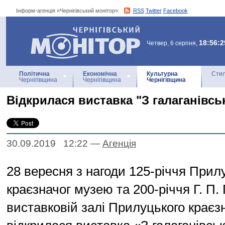
Інформ-агенція «Чернігівський монітор»:
RSS
Twitter
Facebook
Інформ-агенція
«Чернігівський монітор»
18:56:2
Четвер, 6 серпня,
Політична
Економічна
Культурна
Стил
Чернігівщина
Чернігівщина
Чернігівщина
Відкрилася виставка "З галаганівськ
30.09.2019 12:22
—
Агенцiя
28 вересня з нагоди 125-річчя Прил
краєзначог музею та 200-річчя Г. П.
виставковій залі Прилуцького краєз