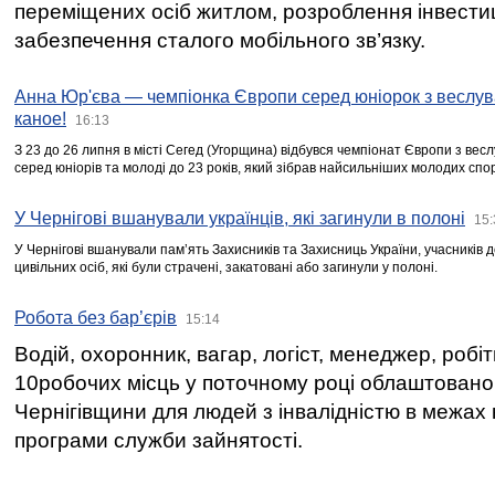
переміщених осіб житлом, розроблення інвестиц
забезпечення сталого мобільного зв’язку.
Анна Юр'єва — чемпіонка Європи серед юніорок з веслув
каное!
16:13
З 23 до 26 липня в місті Сегед (Угорщина) відбувся чемпіонат Європи з вес
серед юніорів та молоді до 23 років, який зібрав найсильніших молодих спо
У Чернігові вшанували українців, які загинули в полоні
15:
У Чернігові вшанували пам’ять Захисників та Захисниць України, учасників
цивільних осіб, які були страчені, закатовані або загинули у полоні.
Робота без бар’єрів
15:14
Водій, охоронник, вагар, логіст, менеджер, робі
10робочих місць у поточному році облаштован
Чернігівщини для людей з інвалідністю в межах
програми служби зайнятості.