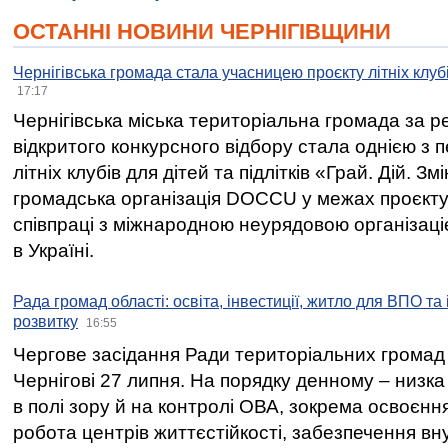
ОСТАННІ НОВИНИ ЧЕРНІГІВЩИНИ
Чернігівська громада стала учасницею проєкту літніх клуб
17:17
Чернігівська міська територіальна громада за 
відкритого конкурсного відбору стала однією з
літніх клубів для дітей та підлітків «Грай. Дій. З
громадська організація DOCCU у межах проєкту 
співпраці з міжнародною неурядовою організаціє
в Україні.
Рада громад області: освіта, інвестиції, житло для ВПО та
розвитку
16:55
Чергове засідання Ради територіальних громад 
Чернігові 27 липня. На порядку денному – низка
в полі зору й на контролі ОВА, зокрема освоєння
робота центрів життєстійкості, забезпечення вн