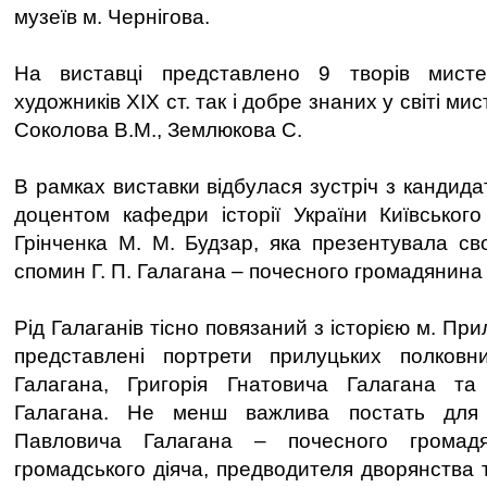
музеїв м. Чернігова.
На виставці представлено 9 творів мисте
художників ХІХ ст. так і добре знаних у світі ми
Соколова В.М., Землюкова С.
В рамках виставки відбулася зустріч з кандида
доцентом кафедри історії України Київського 
Грінченка М. М. Будзар, яка презентувала св
спомин Г. П. Галагана – почесного громадянина
Рід Галаганів тісно повязаний з історією м. При
представлені портрети прилуцьких полковн
Галагана, Григорія Гнатовича Галагана та
Галагана. Не менш важлива постать для 
Павловича Галагана – почесного громад
громадського діяча, предводителя дворянства 