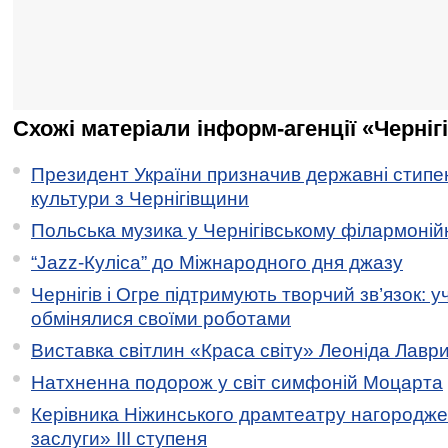
Схожі матеріали інформ-агенції «Черніг
Президент України призначив державні стипен
культури з Чернігівщини
Польська музика у Чернігівському філармоній
“Jazz-Куліса” до Міжнародного дня джазу
Чернігів і Огре підтримують творчий зв’язок: у
обмінялися своїми роботами
Виставка світлин «Краса світу» Леоніда Лавр
Натхненна подорож у світ симфоній Моцарта
Керівника Ніжинського драмтеатру нагородж
заслуги» ІІІ ступеня