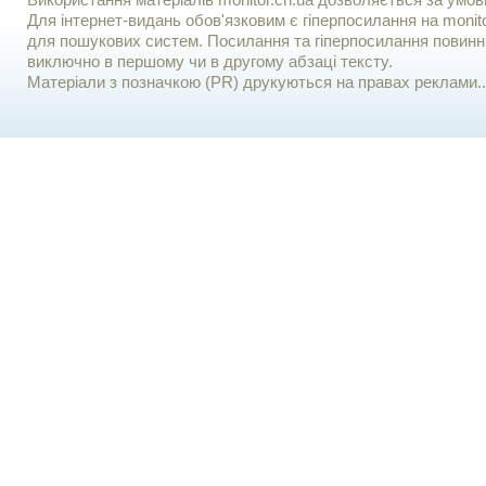
Використання матерiалiв monitor.cn.ua дозволяється за умов
Для iнтернет-видань обов'язковим є гiперпосилання на monito
для пошукових систем. Посилання та гіперпосилання повинні
виключно в першому чи в другому абзаці тексту.
Матеріали з позначкою (PR) друкуються на правах реклами..