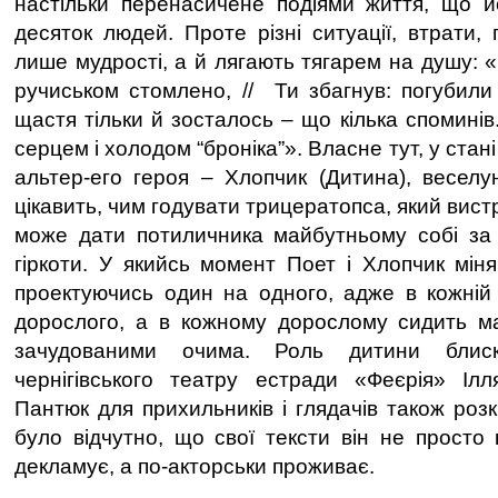
настільки перенасичене подіями життя, що й
десяток людей. Проте різні ситуації, втрати,
лише мудрості, а й лягають тягарем на душу: «
ручиськом стомлено, // Ти збагнув: погубили 
щастя тільки й зосталось – що кілька споминів.
серцем і холодом “броніка”». Власне тут, у стані
альтер-его героя – Хлопчик (Дитина), веселун
цікавить, чим годувати трицератопса, який вист
може дати потиличника майбутньому собі за 
гіркоти. У якийсь момент Поет і Хлопчик міня
проектуючись один на одного, адже в кожній
дорослого, а в кожному дорослому сидить ма
зачудованими очима. Роль дитини блиск
чернігівського театру естради «Феєрія» Ілл
Пантюк для прихильників і глядачів також розк
було відчутно, що свої тексти він не просто
декламує, а по-акторськи проживає.