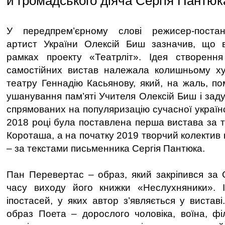
й громадського діяча Сергія Пантюк
У передпрем’єрному слові режисер-постан
артист України Олексій Биш зазначив, що 
рамках проекту «Театрліт». Ідея створенн
самостійних вистав належала колишньому ху
театру Геннадію Касьянову, який, на жаль, по
ушанування пам’яті Учителя Олексій Биш і заду
спрямованих на популяризацію сучасної українсь
2018 році була поставлена перша вистава за 
Короташа, а на початку 2019 творчий колектив 
– за текстами письменника Сергія Пантюка.
Пан Перевертас – образ, який закріпився за 
часу виходу його книжки «Неслухняники». 
іпостасей, у яких автор з’являється у вистав
образ Поета – дорослого чоловіка, воїна, ф