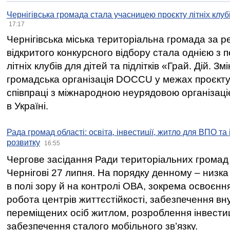
Чернігівська громада стала учасницею проєкту літніх клуб
17:17
Чернігівська міська територіальна громада за 
відкритого конкурсного відбору стала однією з
літніх клубів для дітей та підлітків «Грай. Дій. З
громадська організація DOCCU у межах проєкту 
співпраці з міжнародною неурядовою організаціє
в Україні.
Рада громад області: освіта, інвестиції, житло для ВПО та
розвитку
16:55
Чергове засідання Ради територіальних громад 
Чернігові 27 липня. На порядку денному – низка
в полі зору й на контролі ОВА, зокрема освоєння
робота центрів життєстійкості, забезпечення вн
переміщених осіб житлом, розроблення інвестиц
забезпечення сталого мобільного зв’язку.