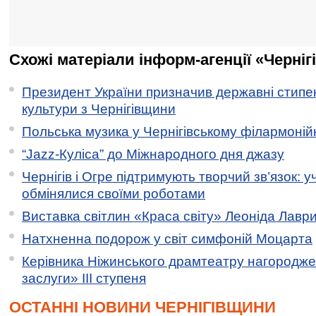
Схожі матеріали інформ-агенції «Черніг
Президент України призначив державні стипен
культури з Чернігівщини
Польська музика у Чернігівському філармоній
“Jazz-Куліса” до Міжнародного дня джазу
Чернігів і Огре підтримують творчий зв’язок: у
обмінялися своїми роботами
Виставка світлин «Краса світу» Леоніда Лавр
Натхненна подорож у світ симфоній Моцарта
Керівника Ніжинського драмтеатру нагородж
заслуги» ІІІ ступеня
ОСТАННІ НОВИНИ ЧЕРНІГІВЩИНИ