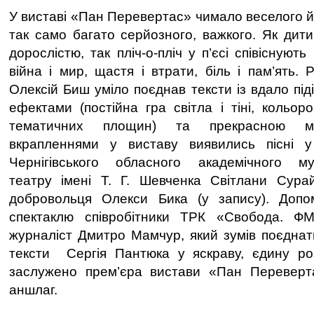
У виставі «Пан Перевертас» чимало веселого й
так само багато серйозного, важкого. Як дити
дорослістю, так пліч-о-пліч у п’єсі співіснуют
війна і мир, щастя і втрати, біль і пам’ять.
Олексій Биш уміло поєднав тексти із вдало пі
ефектами (постійна гра світла і тіні, кольор
тематичних площин) та прекрасною му
вкрапленнями у виставу виявились пісні у
Чернігівського обласного академічного му
театру імені Т. Г. Шевченка Світлани Сура
добровольця Олекси Бика (у запису). Допо
спектаклю співробітники ТРК «Свобода. Ф
журналіст Дмитро Мамчур, який зумів поєднати
тексти Сергія Пантюка у яскраву, єдину роз
заслужено прем’єра вистави «Пан Переверта
аншлаг.