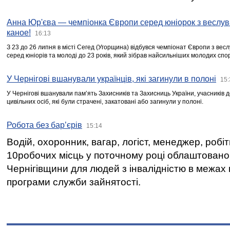
Анна Юр'єва — чемпіонка Європи серед юніорок з веслув
каное!
16:13
З 23 до 26 липня в місті Сегед (Угорщина) відбувся чемпіонат Європи з вес
серед юніорів та молоді до 23 років, який зібрав найсильніших молодих спо
У Чернігові вшанували українців, які загинули в полоні
15:
У Чернігові вшанували пам’ять Захисників та Захисниць України, учасників
цивільних осіб, які були страчені, закатовані або загинули у полоні.
Робота без бар’єрів
15:14
Водій, охоронник, вагар, логіст, менеджер, робі
10робочих місць у поточному році облаштован
Чернігівщини для людей з інвалідністю в межах
програми служби зайнятості.