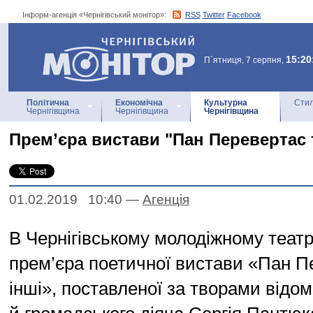
Інформ-агенція «Чернігівський монітор»:
RSS
Twitter
Facebook
Інформ-агенція
«Чернігівський монітор»
15:20
П`ятниця, 7 серпня,
Політична
Економічна
Культурна
Стил
Чернігівщина
Чернігівщина
Чернігівщина
Прем’єра вистави "Пан Перевертас т
01.02.2019 10:40
—
Агенцiя
В Чернігівському молодіжному театр
прем’єра поетичної вистави «Пан П
інші», поставленої за творами відом