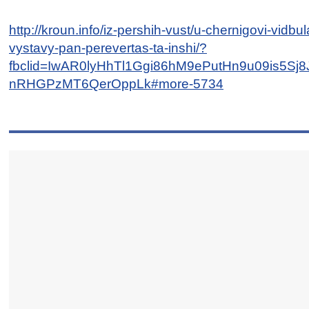
http://kroun.info/iz-pershih-vust/u-chernigovi-vidb
vystavy-pan-perevertas-ta-inshi/?
fbclid=IwAR0lyHhTl1Ggi86hM9ePutHn9u09is5Sj
nRHGPzMT6QerOppLk#more-5734