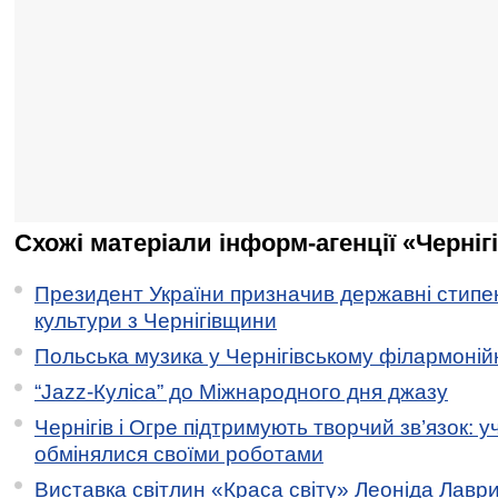
Схожі матеріали інформ-агенції «Черніг
Президент України призначив державні стипен
культури з Чернігівщини
Польська музика у Чернігівському філармоній
“Jazz-Куліса” до Міжнародного дня джазу
Чернігів і Огре підтримують творчий зв’язок: у
обмінялися своїми роботами
Виставка світлин «Краса світу» Леоніда Лавр