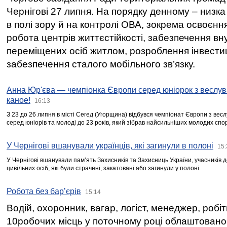
Чернігові 27 липня. На порядку денному – низка
в полі зору й на контролі ОВА, зокрема освоєння
робота центрів життєстійкості, забезпечення вн
переміщених осіб житлом, розроблення інвестиц
забезпечення сталого мобільного зв’язку.
Анна Юр'єва — чемпіонка Європи серед юніорок з веслув
каное!
16:13
З 23 до 26 липня в місті Сегед (Угорщина) відбувся чемпіонат Європи з вес
серед юніорів та молоді до 23 років, який зібрав найсильніших молодих спо
У Чернігові вшанували українців, які загинули в полоні
15:
У Чернігові вшанували пам’ять Захисників та Захисниць України, учасників
цивільних осіб, які були страчені, закатовані або загинули у полоні.
Робота без бар’єрів
15:14
Водій, охоронник, вагар, логіст, менеджер, робі
10робочих місць у поточному році облаштован