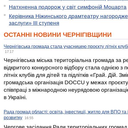
Натхненна подорож у світ симфоній Моцарта
Керівника Ніжинського драмтеатру нагородж
заслуги» ІІІ ступеня
ОСТАННІ НОВИНИ ЧЕРНІГІВЩИНИ
Чернігівська громада стала учасницею проєкту літніх клуб
17:17
Чернігівська міська територіальна громада за 
відкритого конкурсного відбору стала однією з
літніх клубів для дітей та підлітків «Грай. Дій. З
громадська організація DOCCU у межах проєкту 
співпраці з міжнародною неурядовою організаціє
в Україні.
Рада громад області: освіта, інвестиції, житло для ВПО та
розвитку
16:55
Чергове засідання Ради територіальних громад 