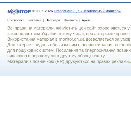
© 2005-2026
Інформ-агенція «Чернігівський монітор»
Про проект
|
Реклама
|
Партнери
|
Контакти
|
Архів
Всі права на матеріали, які містить цей сайт, охороняються у 
законодавством України, в тому числі, про авторське право і 
Використання матерiалiв monitor.cn.ua дозволяється за умов
Для iнтернет-видань обов'язковим є гiперпосилання на monito
для пошукових систем. Посилання та гіперпосилання повинні
виключно в першому чи в другому абзаці тексту.
Матеріали з позначкою (PR) друкуються на правах реклами..