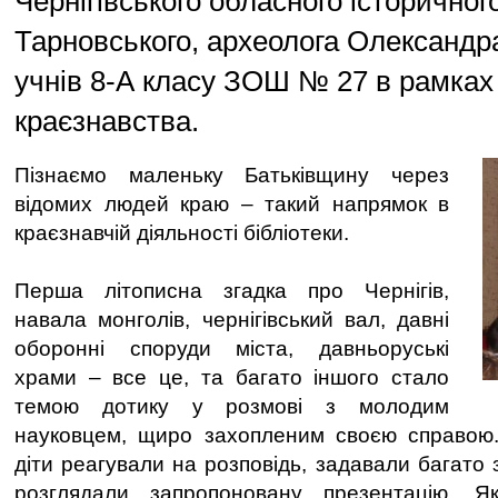
Чернігівського обласного історичног
Тарновського, археолога Олександр
учнів 8-А класу ЗОШ № 27 в рамках
краєзнавства.
Пізнаємо маленьку Батьківщину через
відомих людей краю – такий напрямок в
краєзнавчій діяльності бібліотеки.
Перша літописна згадка про Чернігів,
навала монголів, чернігівський вал, давні
оборонні споруди міста, давньоруські
храми – все це, та багато іншого стало
темою дотику у розмові з молодим
науковцем, щиро захопленим своєю справою
діти реагували на розповідь, задавали багато з
розглядали запропоновану презентацію. Я