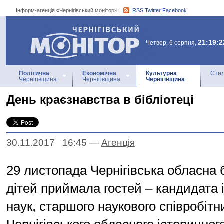
Інформ-агенція «Чернігівський монітор»:
RSS
Twitter
Facebook
Інформ-агенція
«Чернігівський монітор»
21:19:2
Четвер, 6 серпня,
Політична
Економічна
Культурна
Стил
Чернігівщина
Чернігівщина
Чернігівщина
День краєзнавства в бібліотеці
30.11.2017 16:45
—
Агенцiя
29 листопада Чернігівська обласна 
дітей приймала гостей – кандидата 
наук, старшого наукового співробітн