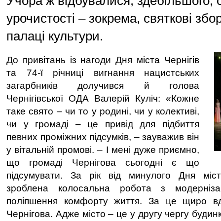
Учора ж відбувалися, здебільшого, 
урочистості – зокрема, святкові збо
палаці культури.
До привітань із нагоди Дня міста Чернігів
та 74-ї річниці вигнання нацистських
загарбників долучився й голова
Чернігівської ОДА Валерій Куліч: «Кожне
таке свято – чи то у родині, чи у колективі,
чи у громаді – це привід для підбиття
певних проміжних підсумків, – зауважив він
у вітальній промові. – І мені дуже приємно,
що громаді Чернігова сьогодні є що
підсумувати. За рік від минулого Дня міс
зроблена колосальна робота з модернізац
поліпшення комфорту життя. За це щиро вд
Чернігова. Адже місто – це у другу чергу будинк