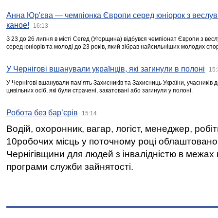
Анна Юр'єва — чемпіонка Європи серед юніорок з веслув
каное!
16:13
З 23 до 26 липня в місті Сегед (Угорщина) відбувся чемпіонат Європи з вес
серед юніорів та молоді до 23 років, який зібрав найсильніших молодих спо
У Чернігові вшанували українців, які загинули в полоні
15:
У Чернігові вшанували пам’ять Захисників та Захисниць України, учасників
цивільних осіб, які були страчені, закатовані або загинули у полоні.
Робота без бар’єрів
15:14
Водій, охоронник, вагар, логіст, менеджер, робі
10робочих місць у поточному році облаштован
Чернігівщини для людей з інвалідністю в межах
програми служби зайнятості.