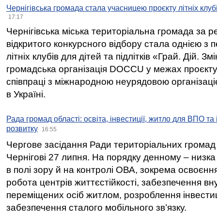
Чернігівська громада стала учасницею проєкту літніх клуб
17:17
Чернігівська міська територіальна громада за 
відкритого конкурсного відбору стала однією з
літніх клубів для дітей та підлітків «Грай. Дій. З
громадська організація DOCCU у межах проєкту 
співпраці з міжнародною неурядовою організаціє
в Україні.
Рада громад області: освіта, інвестиції, житло для ВПО та
розвитку
16:55
Чергове засідання Ради територіальних громад 
Чернігові 27 липня. На порядку денному – низка
в полі зору й на контролі ОВА, зокрема освоєння
робота центрів життєстійкості, забезпечення вн
переміщених осіб житлом, розроблення інвестиц
забезпечення сталого мобільного зв’язку.