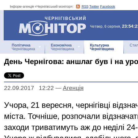
Інформ-агенція «Чернігівський монітор»:
RSS
Twitter
Facebook
Інформ-агенція
«Чернігівський монітор»
23:54:2
Четвер, 6 серпня,
Політична
Економічна
Культурна
Стил
Чернігівщина
Чернігівщина
Чернігівщина
День Чернігова: аншлаг був і на ур
22.09.2017 12:22
—
Агенцiя
Учора, 21 вересня, чернігівці відзн
міста. Точніше, розпочали відзначат
заходи триватимуть аж до неділі 24-