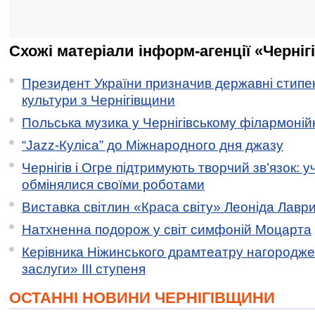
Схожі матеріали інформ-агенції «Черніг
Президент України призначив державні стипен
культури з Чернігівщини
Польська музика у Чернігівському філармоній
“Jazz-Куліса” до Міжнародного дня джазу
Чернігів і Огре підтримують творчий зв’язок: у
обмінялися своїми роботами
Виставка світлин «Краса світу» Леоніда Лавр
Натхненна подорож у світ симфоній Моцарта
Керівника Ніжинського драмтеатру нагородж
заслуги» ІІІ ступеня
ОСТАННІ НОВИНИ ЧЕРНІГІВЩИНИ