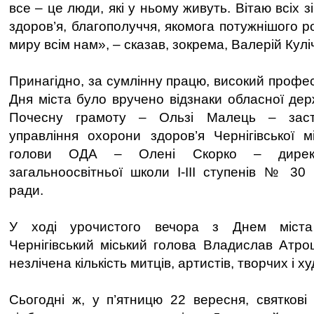
все – це люди, які у ньому живуть. Вітаю всіх з
здоров’я, благополуччя, якомога потужнішого ро
миру всім нам», – сказав, зокрема, Валерій Кулі
Принагідно, за сумлінну працю, високий профес
Дня міста було вручено відзнаки обласної держ
Почесну грамоту – Ользі Малець – заст
управління охорони здоров’я Чернігівської м
голови ОДА – Олені Скорко – директор
загальноосвітньої школи І-ІІІ ступенів № 30 Ч
ради.
У ході урочистого вечора з Днем міста ч
Чернігівський міський голова Владислав Атрош
незлічена кількість митців, артистів, творчих і х
Сьогодні ж, у п’ятницю 22 вересня, святкові