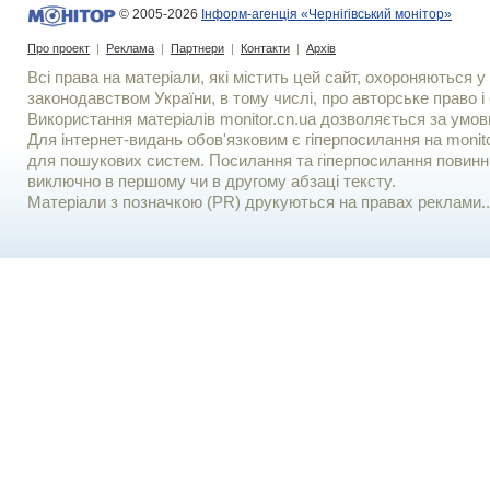
© 2005-2026
Інформ-агенція «Чернігівський монітор»
Про проект
|
Реклама
|
Партнери
|
Контакти
|
Архів
Всі права на матеріали, які містить цей сайт, охороняються у 
законодавством України, в тому числі, про авторське право і 
Використання матерiалiв monitor.cn.ua дозволяється за умов
Для iнтернет-видань обов'язковим є гiперпосилання на monito
для пошукових систем. Посилання та гіперпосилання повинні
виключно в першому чи в другому абзаці тексту.
Матеріали з позначкою (PR) друкуються на правах реклами..