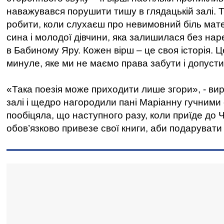
наважувався порушити тишу в глядацькій залі. Т
робити, коли слухаєш про невимовний біль мате
сина і молодої дівчини, яка залишилася без нар
в Бабиному Яру. Кожен вірш – це своя історія. 
минуле, яке ми не маємо права забути і допуст
«Така поезія може приходити лише згори», - вир
залі і щедро нагородили пані Маріанну гучними
пообіцяла, що наступного разу, коли приїде до Ч
обов’язково привезе свої книги, аби подарувати