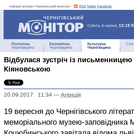
Інформ-агенція «Чернігівський монітор»:
RSS
Twitter
Facebook
Інформ-агенція
«Чернігівський монітор»
13:15:5
Субота, 8 серпня,
Політична
Економічна
Культурна
Стил
Чернігівщина
Чернігівщина
Чернігівщина
Відбулася зустріч із письменнице
Кіяновською
20.09.2017 11:34
—
Агенцiя
19 вересня до Чернігівського літера
меморіального музею-заповідника 
Коцюбинського завітала відома льв