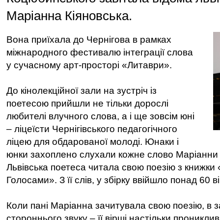
Маріанна Кіяновська.
Вона приїхала до Чернігова в рамках
міжнародного фестивалю інтеграції слова
у сучасному арт-просторі «Литаври».
До кінолекційної зали на зустріч із
поетесою прийшли не тільки дорослі
любителі влучного слова, а і ще зовсім юні
– ліцеїсти Чернігівського педагогічного
ліцею для обдарованої молоді. Юнаки і
юнки захоплено слухали кожне слово Маріанни 
Львівська поетеса читала свою поезію з книжки
Голосами». З її слів, у збірку ввійшло понад 60 в
Коли пані Маріанна зачитувала свою поезію, в з
стороннього звуку – її вірші настільки проникливі