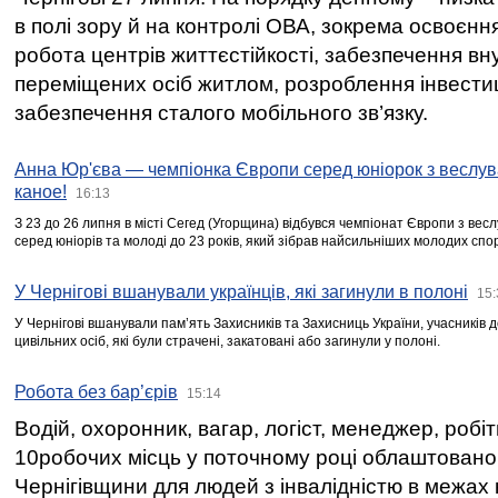
в полі зору й на контролі ОВА, зокрема освоєння
робота центрів життєстійкості, забезпечення вн
переміщених осіб житлом, розроблення інвестиц
забезпечення сталого мобільного зв’язку.
Анна Юр'єва — чемпіонка Європи серед юніорок з веслув
каное!
16:13
З 23 до 26 липня в місті Сегед (Угорщина) відбувся чемпіонат Європи з вес
серед юніорів та молоді до 23 років, який зібрав найсильніших молодих спо
У Чернігові вшанували українців, які загинули в полоні
15:
У Чернігові вшанували пам’ять Захисників та Захисниць України, учасників
цивільних осіб, які були страчені, закатовані або загинули у полоні.
Робота без бар’єрів
15:14
Водій, охоронник, вагар, логіст, менеджер, робі
10робочих місць у поточному році облаштован
Чернігівщини для людей з інвалідністю в межах