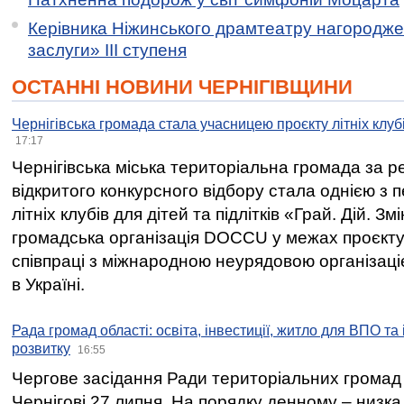
Керівника Ніжинського драмтеатру нагородж
заслуги» ІІІ ступеня
ОСТАННІ НОВИНИ ЧЕРНІГІВЩИНИ
Чернігівська громада стала учасницею проєкту літніх клуб
17:17
Чернігівська міська територіальна громада за 
відкритого конкурсного відбору стала однією з
літніх клубів для дітей та підлітків «Грай. Дій. З
громадська організація DOCCU у межах проєкту 
співпраці з міжнародною неурядовою організаціє
в Україні.
Рада громад області: освіта, інвестиції, житло для ВПО та
розвитку
16:55
Чергове засідання Ради територіальних громад 
Чернігові 27 липня. На порядку денному – низка