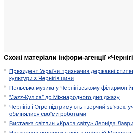
Схожі матеріали інформ-агенції «Черніг
Президент України призначив державні стипен
культури з Чернігівщини
Польська музика у Чернігівському філармоній
“Jazz-Куліса” до Міжнародного дня джазу
Чернігів і Огре підтримують творчий зв’язок: у
обмінялися своїми роботами
Виставка світлин «Краса світу» Леоніда Лавр
Натхненна подорож у світ симфоній Моцарта