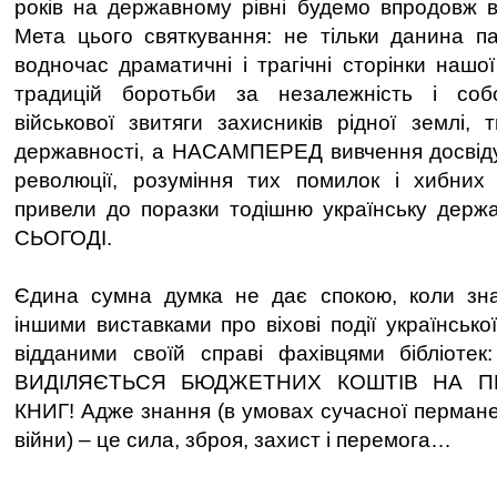
років на державному рівні будемо впродовж вс
Мета цього святкування: не тільки данина пам
водночас драматичні і трагічні сторінки нашої
традицій боротьби за незалежність і соб
військової звитяги захисників рідної землі, 
державності, а НАСАМПЕРЕД вивчення досвіду і
революції, розуміння тих помилок і хибних
привели до поразки тодішню українську дер
СЬОГОДІ.
Єдина сумна думка не дає спокою, коли зн
іншими виставками про віхові події української 
відданими своїй справі фахівцями бібліот
ВИДІЛЯЄТЬСЯ БЮДЖЕТНИХ КОШТІВ НА 
КНИГ! Адже знання (в умовах сучасної пермане
війни) – це сила, зброя, захист і перемога…