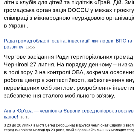
літніх клубів для дітей та підлітків «Грай. Дій. З
громадська організація DOCCU у межах проєкту 
співпраці з міжнародною неурядовою організаціє
в Україні.
Рада громад області: освіта, інвестиції, житло для ВПО та
розвитку
16:55
Чергове засідання Ради територіальних громад 
Чернігові 27 липня. На порядку денному – низка
в полі зору й на контролі ОВА, зокрема освоєння
робота центрів життєстійкості, забезпечення вн
переміщених осіб житлом, розроблення інвестиц
забезпечення сталого мобільного зв’язку.
Анна Юр'єва — чемпіонка Європи серед юніорок з веслув
каное!
16:13
З 23 до 26 липня в місті Сегед (Угорщина) відбувся чемпіонат Європи з вес
серед юніорів та молоді до 23 років, який зібрав найсильніших молодих спо