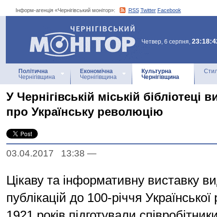
Інформ-агенція «Чернігівський монітор»:
RSS
Twitter
Facebook
Інформ-агенція
«Чернігівський монітор»
23:18:4
Четвер, 6 серпня,
Політична
Економічна
Культурна
Стил
Чернігівщина
Чернігівщина
Чернігівщина
У Чернігівській міській бібліотеці 
про Українську революцію
03.04.2017 13:38
—
Цікаву та інформативну виставку ви
публікацій до 100-річчя Української
1921 років підготували співробітники