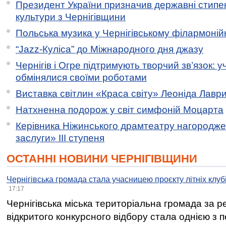
Президент України призначив державні стипен
культури з Чернігівщини
Польська музика у Чернігівському філармоній
“Jazz-Куліса” до Міжнародного дня джазу
Чернігів і Огре підтримують творчий зв’язок: у
обмінялися своїми роботами
Виставка світлин «Краса світу» Леоніда Лавр
Натхненна подорож у світ симфоній Моцарта
Керівника Ніжинського драмтеатру нагородж
заслуги» ІІІ ступеня
ОСТАННІ НОВИНИ ЧЕРНІГІВЩИНИ
Чернігівська громада стала учасницею проєкту літніх клуб
17:17
Чернігівська міська територіальна громада за 
відкритого конкурсного відбору стала однією з