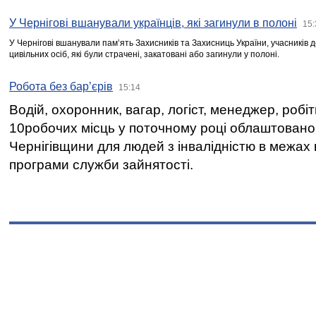
У Чернігові вшанували українців, які загинули в полоні
15:
У Чернігові вшанували пам’ять Захисників та Захисниць України, учасників
цивільних осіб, які були страчені, закатовані або загинули у полоні.
Робота без бар’єрів
15:14
Водій, охоронник, вагар, логіст, менеджер, робі
10робочих місць у поточному році облаштован
Чернігівщини для людей з інвалідністю в межах
програми служби зайнятості.