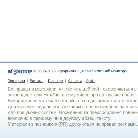
© 2005-2026
Інформ-агенція «Чернігівський монітор»
Про проект
|
Реклама
|
Партнери
|
Контакти
|
Архів
Всі права на матеріали, які містить цей сайт, охороняються у 
законодавством України, в тому числі, про авторське право і 
Використання матерiалiв monitor.cn.ua дозволяється за умов
Для iнтернет-видань обов'язковим є гiперпосилання на monito
для пошукових систем. Посилання та гіперпосилання повинні
виключно в першому чи в другому абзаці тексту.
Матеріали з позначкою (PR) друкуються на правах реклами..