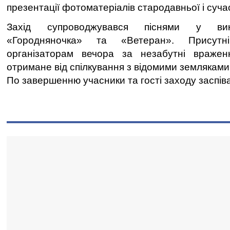
презентації фотоматеріалів стародавньої і сучас
Захід супроводжувався піснями у вик
«Городняночка» та «Ветеран». Присут
організаторам вечора за незабутні враже
отримане від спілкування з відомими земляками
По завершенню учасники та гості заходу заспіва