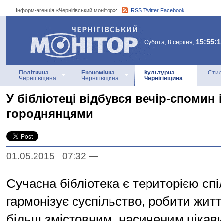
Інформ-агенція «Чернігівський монітор»:
RSS
Twitter
Facebook
Інформ-агенція
«Чернігівський монітор»
15:55:1
Субота, 8 серпня,
Політична
Економічна
Культурна
Стил
Чернігівщина
Чернігівщина
Чернігівщина
У бібліотеці відбувся вечір-спомин 
городнянцями
01.05.2015 07:32
—
Сучасна бібліотека є територією сп
гармонізує суспільство, робити жит
більш змістовним, насиченим цікав