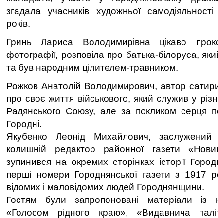
згадала учасників художньої самодіяльності
років.
Гринь Лариса Володимирівна цікаво проко
фотографії, розповіла про батька-білоруса, як
та був народним цілителем-травником.
Рожков Анатолій Володимирович, автор сатирич
про своє життя військового, який служив у різ
Радянського Союзу, але за покликом серця п
Городні.
Якубенко Леонід Михайлович, заслужений 
колишній редактор районної газети «Нови
зупинився на окремих сторінках історії Город
перші номери Городнянської газети з 1917 р
відомих і маловідомих людей Городнянщини.
Гостям були запропоновані матеріали із 
«Голосом рідного краю», «Видавнича палі