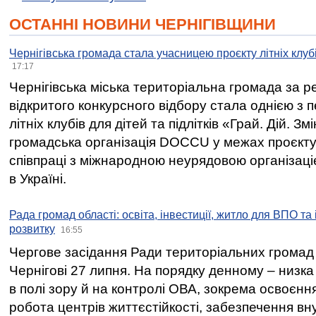
ОСТАННІ НОВИНИ ЧЕРНІГІВЩИНИ
Чернігівська громада стала учасницею проєкту літніх клуб
17:17
Чернігівська міська територіальна громада за 
відкритого конкурсного відбору стала однією з
літніх клубів для дітей та підлітків «Грай. Дій. З
громадська організація DOCCU у межах проєкту 
співпраці з міжнародною неурядовою організаціє
в Україні.
Рада громад області: освіта, інвестиції, житло для ВПО та
розвитку
16:55
Чергове засідання Ради територіальних громад 
Чернігові 27 липня. На порядку денному – низка
в полі зору й на контролі ОВА, зокрема освоєння
робота центрів життєстійкості, забезпечення вн