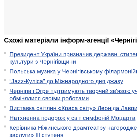
Схожі матеріали інформ-агенції «Черніг
Президент України призначив державні стипен
культури з Чернігівщини
Польська музика у Чернігівському філармоній
“Jazz-Куліса” до Міжнародного дня джазу
Чернігів і Огре підтримують творчий зв’язок: у
обмінялися своїми роботами
Виставка світлин «Краса світу» Леоніда Лавр
Натхненна подорож у світ симфоній Моцарта
Керівника Ніжинського драмтеатру нагородж
заслуги» ІІІ ступеня