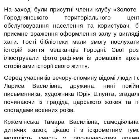
На заході були присутні члени клубу «Золоте п
Городнянського територіального цен
обслуговування населення та користувачі бі
приємне враження оформлення залу у вигляді п
хати. Гості бібліотеки мали змогу послухат
історій життя мешканців Городні. Свої розп
ілюстрували фотографіями із домашніх архів
сторінками історії свого життя.
Серед учасників вечору-спомину відомі люди 
Лариса Василівна, дружина, нині покійн
письменника, художника Юрія Шпунта, згадал
починаючи із прадіда, царського жокея та п
спогадами воєнних років.
Кржемінська Тамара Василівна, самодіяльн
дитячих казок, цікаво і з іскрометним гу
молодість, участь у городнянському драм