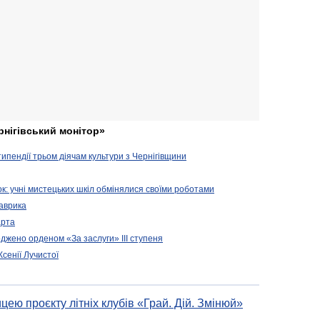
рнігівський монітор»
ипендії трьом діячам культури з Чернігівщини
зок: учні мистецьких шкіл обмінялися своїми роботами
Лаврика
арта
джено орденом «За заслуги» ІІІ ступеня
сенії Лучистої
цею проєкту літніх клубів «Грай. Дій. Змінюй»