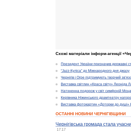
Схожі матеріали інформ-агенції «Че
Президент України призначив державні ст
“Jazz-Куліса” до Міжнародного дня джазу
Чернігів і Огре підтримують творчий зв’я
Виставка світлин «Краса світу» Леоніда 
Натхненна подорож у світ симфоній Моц
Керівника Ніжинського драмтеатру нагоро
Виставка фотокартин «Доторки до душі» К
ОСТАННІ НОВИНИ ЧЕРНІГІВЩИНИ
Чернігівська громада стала учасни
17:17