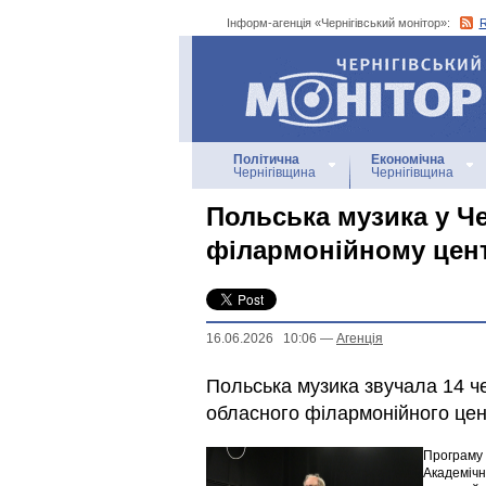
Інформ-агенція «Чернігівський монітор»:
Інформ-агенція
«Чернігівський монітор»
Політична
Економічна
Чернігівщина
Чернігівщина
Польська музика у Ч
філармонійному цен
16.06.2026 10:06
—
Агенцiя
Польська музика звучала 14 че
обласного філармонійного цен
Програму 
Академічн