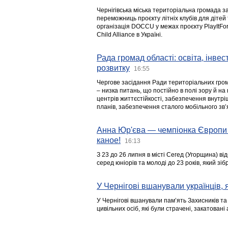
Чернігівська міська територіальна громада з
переможниць проєкту літніх клубів для дітей 
організація DOCCU у межах проєкту PlayItFo
Child Alliance в Україні.
Рада громад області: освіта, інве
розвитку
16:55
Чергове засідання Ради територіальних гром
– низка питань, що постійно в полі зору й на
центрів життєстійкості, забезпечення внутр
планів, забезпечення сталого мобільного зв’я
Анна Юр'єва — чемпіонка Європи 
каное!
16:13
З 23 до 26 липня в місті Сегед (Угорщина) в
серед юніорів та молоді до 23 років, який з
У Чернігові вшанували українців, я
У Чернігові вшанували пам’ять Захисників т
цивільних осіб, які були страчені, закатовані