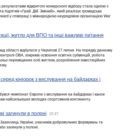
а результатами відкритого конкурсного відбору стала однією з
та підлітків «Грай. Дій. Змінюй», який реалізує громадська
rward у співпраці з міжнародною неурядовою організацією War
стиції, житло для ВПО та інші важливі питання
ад області відбулося у Чернігові 27 липня. На порядку денному
 контролі ОВА, зокрема освоєння освітніх субвенцій, робота
ішньо переміщених осіб житлом, розроблення інвестиційних
зку.
серед юніорок з веслування на байдарках і
ідбувся чемпіонат Європи з веслування на байдарках і каное
ібрав найсильніших молодих спортсменів континенту.
кі загинули в полоні
15:37
а Захисниць України, учасників добровольчих формувань та
 або загинули у полоні.