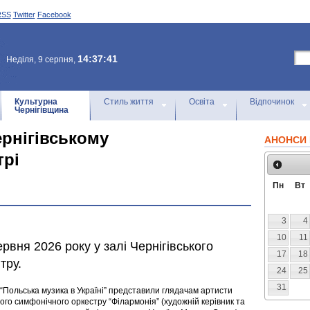
RSS
Twitter
Facebook
14:37:41
Неділя, 9 серпня,
Культурна
Стиль життя
Освіта
Відпочинок
Чернігівщина
ернігівському
АНОНСИ 
трі
Пн
Вт
3
4
10
11
рвня 2026 року у залі Чернігівського
17
18
тру.
24
25
31
“Польська музика в Україні” представили глядачам артисти
ого симфонічного оркестру “Філармонія” (художній керівник та