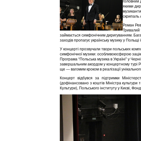
головний 
якими дир
музиканти
скрипаль 
Роман Рев
Тривалий 
займається симфонічним диригуванням. Багат
заходів пропагує українську музику у Польщі і
У концерті прозвучали твори польських комп
симфонічної музики: особливоюсферою зацік
Програма “Польська музика в Україні” у Черн
завершальним акордом у концертному турі Р
ще — вагомим кроком в реалізації унікального
Концерт відбувся за підтримки Міністерс
(дофінансовано з коштів Міністра культури
Культури), Польського інституту у Києві, Фонд