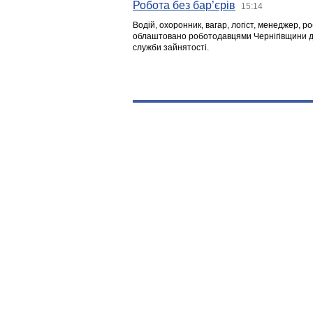
Робота без бар’єрів
15:14
Водій, охоронник, вагар, логіст, менеджер, 
облаштовано роботодавцями Чернігівщини дл
служби зайнятості.