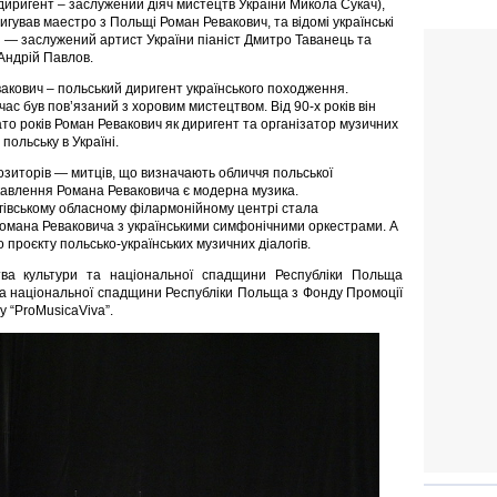
диригент – заслужений діяч мистецтв України Микола Сукач),
игував маестро з Польщі Роман Ревакович, та відомі українські
 — заслужений артист України піаніст Дмитро Таванець та
Андрій Павлов.
акович – польський диригент українського походження.
час був пов’язаний з хоровим мистецтвом. Від 90-х років він
о років Роман Ревакович як диригент та організатор музичних
 польську в Україні.
озиторів — митців, що визначають обличчя польської
авлення Романа Реваковича є модерна музика.
ігівському обласному філармонійному центрі стала
омана Реваковича з українськими симфонічними оркестрами. А
 проєкту польсько-українських музичних діалогів.
тва культури та національної спадщини Республіки Польща
 та національної спадщини Республіки Польща з Фонду Промоції
у “ProMusicaViva”.