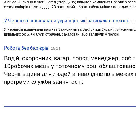
З 23 до 26 липня в місті Сегед (Угорщина) відбувся чемпіонат Європи з вес
серед юніорів та молоді до 23 років, який зібрав найсильніших молодих спо
У Чернігові вшанували українців, які загинули в полоні
15:
У Чернігові вшанували пам’ять Захисників та Захисниць України, учасників
цивільних осіб, які були страчені, закатовані або загинули у полоні.
Робота без бар’єрів
15:14
Водій, охоронник, вагар, логіст, менеджер, робі
10робочих місць у поточному році облаштован
Чернігівщини для людей з інвалідністю в межах
програми служби зайнятості.