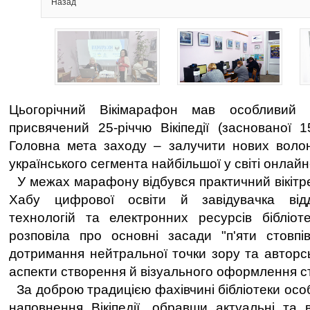
Назад
Цьогорічний Вікімарафон мав особливий п
присвячений 25-річчю Вікіпедії (заснованої 1
Головна мета заходу – залучити нових волон
українського сегмента найбільшої у світі онлайн
У межах марафону відбувся практичний вікітре
Хабу цифрової освіти й завідувачка відд
технологій та електронних ресурсів бібліо
розповіла про основні засади "п'яти стовпів"
дотримання нейтральної точки зору та авторсь
аспекти створення й візуального оформлення с
За доброю традицією фахівчині бібліотеки осо
наповнення Вікіпедії, обравши актуальні та