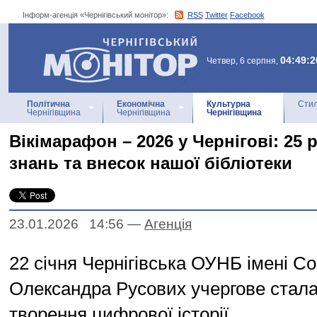
Інформ-агенція «Чернігівський монітор»:
RSS
Twitter
Facebook
Інформ-агенція
«Чернігівський монітор»
04:49:2
Четвер, 6 серпня,
Політична
Економічна
Культурна
Стил
Чернігівщина
Чернігівщина
Чернігівщина
Вікімарафон – 2026 у Чернігові: 25 
знань та внесок нашої бібліотеки
23.01.2026 14:56
—
Агенцiя
22 січня Чернігівська ОУНБ імені Со
Олександра Русових учергове стал
творення цифрової історії.