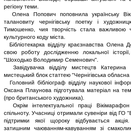
регіону теми.
Олена Попович поповнила українську Вікі
талановиту чернігівську поетку і художниц
Тимошенко, чия творчість стала важливою 
культурного коду міста.
Бібліотекарка відділу краєзнавства Олена Д
свою роботу дослідженню локальної історії
"Шоходько Володимир Семенович".
Завідувачка відділу мистецтв Катерина
мистецький блок статтею "Чернігівська обласна
Головний бібліограф відділу наукової інформа
Оксана Плаунова підготувала матеріал на тем
(про британського художника).
Окрім інтелектуальної праці Вікімарафо
спільноту. Учасниці отримали сувеніри від ГО "В
підтримки якої щороку відбувається акція
затишним чаюванням-кавуванням зі смаколи