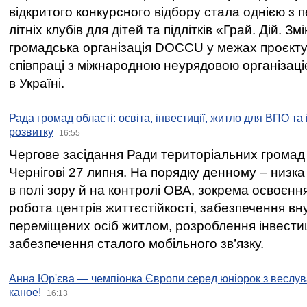
відкритого конкурсного відбору стала однією з
літніх клубів для дітей та підлітків «Грай. Дій. З
громадська організація DOCCU у межах проєкту 
співпраці з міжнародною неурядовою організаціє
в Україні.
Рада громад області: освіта, інвестиції, житло для ВПО та
розвитку
16:55
Чергове засідання Ради територіальних громад 
Чернігові 27 липня. На порядку денному – низка
в полі зору й на контролі ОВА, зокрема освоєння
робота центрів життєстійкості, забезпечення вн
переміщених осіб житлом, розроблення інвестиц
забезпечення сталого мобільного зв’язку.
Анна Юр'єва — чемпіонка Європи серед юніорок з веслув
каное!
16:13