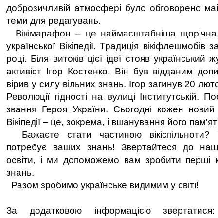
доброзичливій атмосфері було обговорено май
теми для редагувань.
Вікімарафон – це наймасштабніша щорічна 
української Вікіпедії. Традиція вікіфлешмобів 
році. Біля витоків цієї ідеї стояв український 
активіст Ігор Костенко. Він був відданим допи
вірив у силу вільних знань. Ігор загинув 20 лют
Революції гідності на вулиці Інститутській. 
звання Героя України. Сьогодні кожен новий 
Вікіпедії – це, зокрема, і вшанування його пам'яті
Бажаєте стати частиною вікіспільноти? Ук
потребує ваших знань! Звертайтеся до на
освіти, і ми допоможемо вам зробити перші кр
знань.
Разом зробимо українське видимим у світі!
За додатковою інформацією звертатися