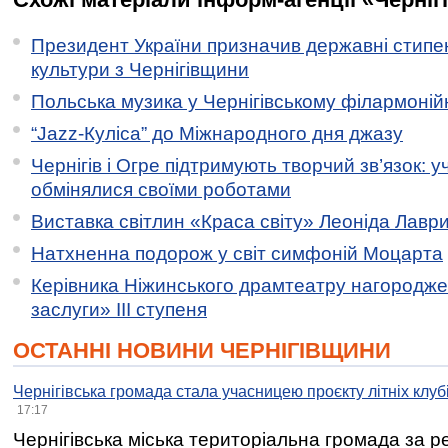
Президент України призначив державні стипен
культури з Чернігівщини
Польська музика у Чернігівському філармоній
“Jazz-Куліса” до Міжнародного дня джазу
Чернігів і Огре підтримують творчий зв’язок: у
обмінялися своїми роботами
Виставка світлин «Краса світу» Леоніда Лавр
Натхненна подорож у світ симфоній Моцарта
Керівника Ніжинського драмтеатру нагородж
заслуги» ІІІ ступеня
ОСТАННІ НОВИНИ ЧЕРНІГІВЩИНИ
Чернігівська громада стала учасницею проєкту літніх клуб
17:17
Чернігівська міська територіальна громада за 