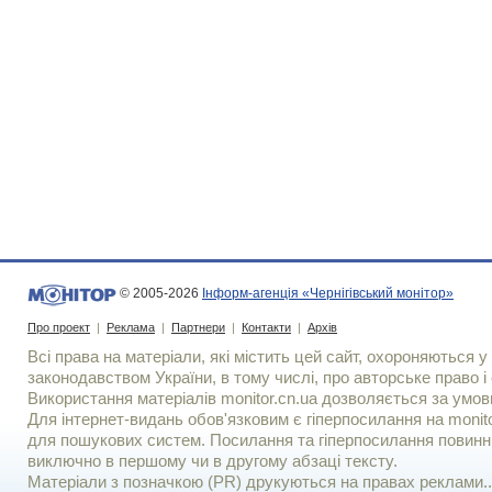
© 2005-2026
Інформ-агенція «Чернігівський монітор»
Про проект
|
Реклама
|
Партнери
|
Контакти
|
Архів
Всі права на матеріали, які містить цей сайт, охороняються у 
законодавством України, в тому числі, про авторське право і 
Використання матерiалiв monitor.cn.ua дозволяється за умов
Для iнтернет-видань обов'язковим є гiперпосилання на monito
для пошукових систем. Посилання та гіперпосилання повинні
виключно в першому чи в другому абзаці тексту.
Матеріали з позначкою (PR) друкуються на правах реклами..