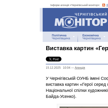
Інформ-агенція «Чернігівський монітор»:
Інформ-агенція
«Чернігівський монітор»
Політична
Економічна
Чернігівщина
Чернігівщина
Виставка картин «Гер
15.12.2025 10:04
—
Агенцiя
У Чернігівській ОУНБ імені Со
виставка картин «Герої серед н
Національної спілки художників
Байда-Усенко).