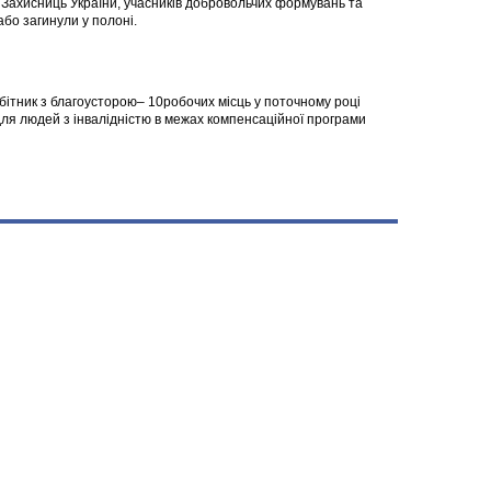
а Захисниць України, учасників добровольчих формувань та
 або загинули у полоні.
робітник з благоусторою– 10робочих місць у поточному році
я людей з інвалідністю в межах компенсаційної програми