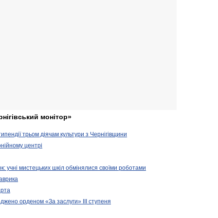
рнігівський монітор»
ипендії трьом діячам культури з Чернігівщини
онійному центрі
зок: учні мистецьких шкіл обмінялися своїми роботами
Лаврика
арта
джено орденом «За заслуги» ІІІ ступеня