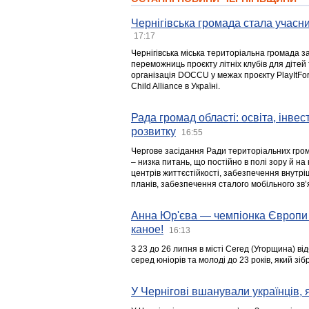
Чернігівська громада стала учасни
17:17
Чернігівська міська територіальна громада з
переможниць проєкту літніх клубів для дітей 
організація DOCCU у межах проєкту PlayItFo
Child Alliance в Україні.
Рада громад області: освіта, інве
розвитку
16:55
Чергове засідання Ради територіальних гром
– низка питань, що постійно в полі зору й на
центрів життєстійкості, забезпечення внутр
планів, забезпечення сталого мобільного зв’я
Анна Юр'єва — чемпіонка Європи 
каное!
16:13
З 23 до 26 липня в місті Сегед (Угорщина) в
серед юніорів та молоді до 23 років, який з
У Чернігові вшанували українців, я