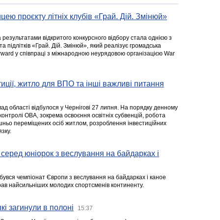
цею проєкту літніх клубів «Грай. Дій. Змінюй»
а результатами відкритого конкурсного відбору стала однією з
та підлітків «Грай. Дій. Змінюй», який реалізує громадська
rward у співпраці з міжнародною неурядовою організацією War
стиції, житло для ВПО та інші важливі питання
ад області відбулося у Чернігові 27 липня. На порядку денному
 контролі ОВА, зокрема освоєння освітніх субвенцій, робота
ішньо переміщених осіб житлом, розроблення інвестиційних
зку.
серед юніорок з веслування на байдарках і
ідбувся чемпіонат Європи з веслування на байдарках і каное
ібрав найсильніших молодих спортсменів континенту.
кі загинули в полоні
15:37