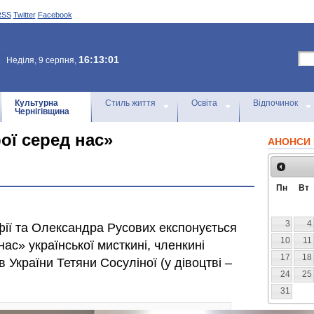
RSS
Twitter
Facebook
16:13:01
Неділя, 9 серпня,
Культурна
Стиль життя
Освіта
Відпочинок
Чернігівщина
ої серед нас»
АНОНСИ 
Пн
Вт
3
4
фії та Олександра Русових експонується
10
11
ас» української мисткині, членкині
17
18
 України Тетяни Сосуліної (у дівоцтві –
24
25
31