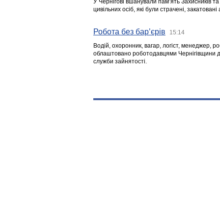
У Чернігові вшанували пам’ять Захисників т
цивільних осіб, які були страчені, закатовані
Робота без бар’єрів
15:14
Водій, охоронник, вагар, логіст, менеджер, 
облаштовано роботодавцями Чернігівщини дл
служби зайнятості.