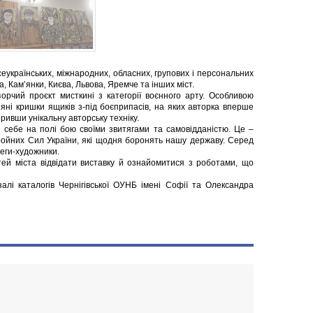
еукраїнських, міжнародних, обласних, групових і персональних
, Кам’янки, Києва, Львова, Яремче та інших міст.
орчий проєкт мисткині з категорії воєнного арту. Особливою
’яні кришки ящиків з-під боєприпасів, на яких авторка вперше
ривши унікальну авторську техніку.
 себе на полі бою своїми звитягами та самовідданістю. Це –
бройних Сил України, які щодня боронять нашу державу. Серед
леги-художники.
тей міста відвідати виставку й ознайомитися з роботами, що
алі каталогів Чернігівської ОУНБ імені Софії та Олександра