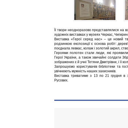
Її твори неодноразово представлялися на вс
художніх виставках у музеях Черкас, Чигирина
Виставка «Герої серед нас» – це новий тв
родзинкою експозиції є основа робіт: дерев
поєднала левкас, колаж і золотий акрил, ство
Героями полотен стали люди, які проявили
Герої України, а також звичайні солдати З
зображених є й учні Тетяни Дмитрівни, і її ко
Запрошуємо користувачів бібліотеки та гос
увічнюють мужність наших захисників.
Виставка триватиме з 13 по 21 грудня в з
Русових.