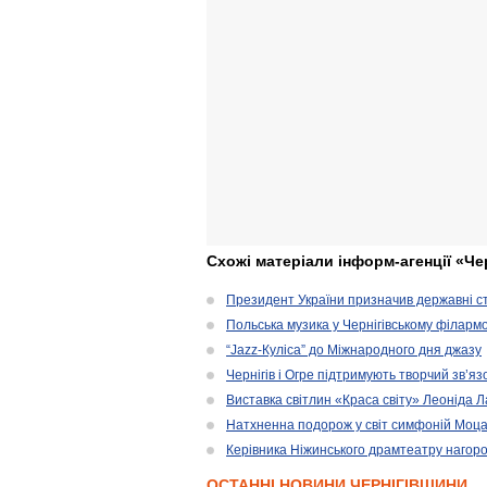
Схожі матеріали інформ-агенції «Че
Президент України призначив державні ст
Польська музика у Чернігівському філарм
“Jazz-Куліса” до Міжнародного дня джазу
Чернігів і Огре підтримують творчий зв’я
Виставка світлин «Краса світу» Леоніда 
Натхненна подорож у світ симфоній Моц
Керівника Ніжинського драмтеатру нагоро
ОСТАННІ НОВИНИ ЧЕРНІГІВЩИНИ