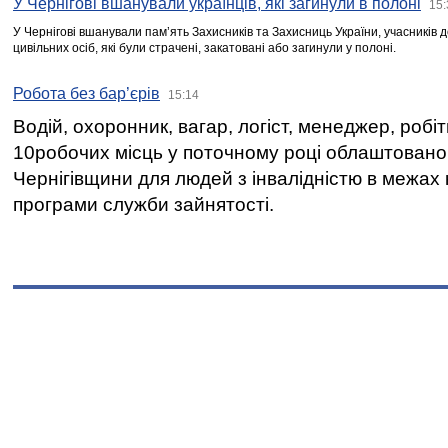
У Чернігові вшанували українців, які загинули в полоні
15:
У Чернігові вшанували пам’ять Захисників та Захисниць України, учасників
цивільних осіб, які були страчені, закатовані або загинули у полоні.
Робота без бар’єрів
15:14
Водій, охоронник, вагар, логіст, менеджер, робі
10робочих місць у поточному році облаштован
Чернігівщини для людей з інвалідністю в межах
програми служби зайнятості.