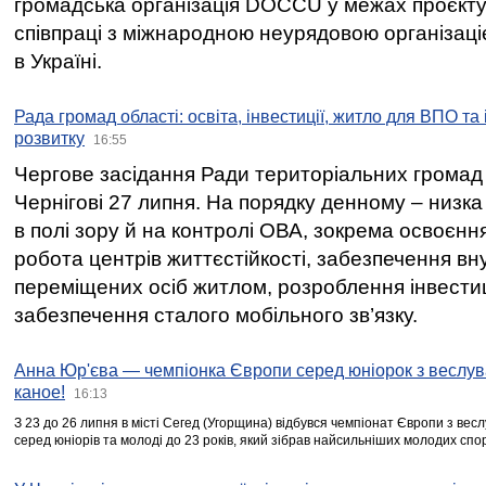
громадська організація DOCCU у межах проєкту 
співпраці з міжнародною неурядовою організаціє
в Україні.
Рада громад області: освіта, інвестиції, житло для ВПО та
розвитку
16:55
Чергове засідання Ради територіальних громад 
Чернігові 27 липня. На порядку денному – низка
в полі зору й на контролі ОВА, зокрема освоєння
робота центрів життєстійкості, забезпечення вн
переміщених осіб житлом, розроблення інвестиц
забезпечення сталого мобільного зв’язку.
Анна Юр'єва — чемпіонка Європи серед юніорок з веслув
каное!
16:13
З 23 до 26 липня в місті Сегед (Угорщина) відбувся чемпіонат Європи з вес
серед юніорів та молоді до 23 років, який зібрав найсильніших молодих спо