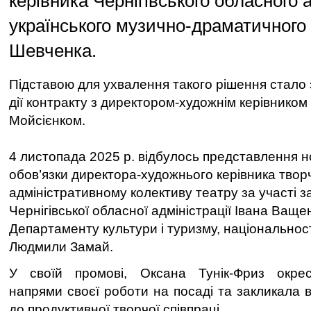
керівника Чернігівського обласного 
українського музично-драматичного 
Шевченка.
Підставою для ухвалення такого рішення стало
дії контракту з директором-художнім керівником
Мойсієнком.
4 листопада 2025 р. відбулось представлення 
обов’язки директора-художнього керівника твор
адміністративному колективу театру за участі з
Чернігівської обласної адміністрації Івана Ваще
Департаменту культури і туризму, національност
Людмили Замай.
У своїй промові, Оксана Тунік-Фриз окре
напрями своєї роботи на посаді та закликала 
до продуктивної творчої співпраці.