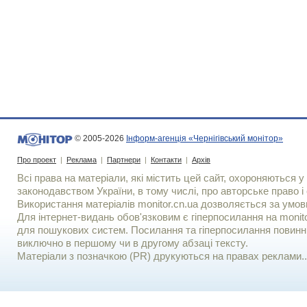
© 2005-2026
Інформ-агенція «Чернігівський монітор»
Про проект
|
Реклама
|
Партнери
|
Контакти
|
Архів
Всі права на матеріали, які містить цей сайт, охороняються у 
законодавством України, в тому числі, про авторське право і 
Використання матерiалiв monitor.cn.ua дозволяється за умов
Для iнтернет-видань обов'язковим є гiперпосилання на monito
для пошукових систем. Посилання та гіперпосилання повинні
виключно в першому чи в другому абзаці тексту.
Матеріали з позначкою (PR) друкуються на правах реклами..