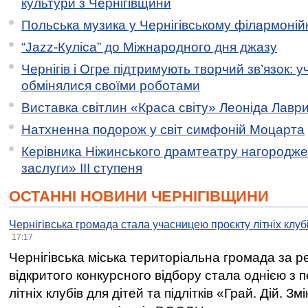
культури з Чернігівщини
Польська музика у Чернігівському філармоній
“Jazz-Куліса” до Міжнародного дня джазу
Чернігів і Огре підтримують творчий зв’язок: у
обмінялися своїми роботами
Виставка світлин «Краса світу» Леоніда Лавр
Натхненна подорож у світ симфоній Моцарта
Керівника Ніжинського драмтеатру нагородж
заслуги» ІІІ ступеня
ОСТАННІ НОВИНИ ЧЕРНІГІВЩИНИ
Чернігівська громада стала учасницею проєкту літніх клуб
17:17
Чернігівська міська територіальна громада за 
відкритого конкурсного відбору стала однією з
літніх клубів для дітей та підлітків «Грай. Дій. З