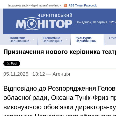
Інформ-агенція «Чернігівський монітор»:
RSS
Twitter
Facebook
Інформ-агенція
«Чернігівський монітор»
12:
Понеділок, 10 серпня,
Політична
Економічна
Культурна
Стил
Чернігівщина
Чернігівщина
Чернігівщина
Призначення нового керівника теат
05.11.2025 13:12
—
Агенцiя
Відповідно до Розпорядження Голови
обласної ради, Оксана Тунік-Фриз 
виконуючою обов’язки директора-х