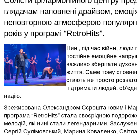
Солісти філармонійного центру пре
глядачам наповнені драйвом, емоці
неповторною атмосферою популярні 
років у програмі “RetroHits”.
Нині, під час війни, люд
постійне емоційне напруж
важливо зберігати духовну 
життя. Саме тому сповне
стають не просто розваг
підтримати людей, об’єдн
надію.
Зрежисована Олександром Сєроштановим і Ма
програма “RetroHits” стала своєрідною подорожжю
мелодій, які нині стали легендарними. Заслуже
Сергій Сулімовський, Марина Коваленко, Світл