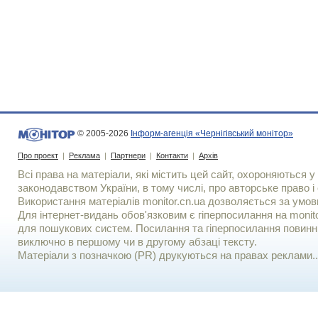
© 2005-2026
Інформ-агенція «Чернігівський монітор»
Про проект
|
Реклама
|
Партнери
|
Контакти
|
Архів
Всі права на матеріали, які містить цей сайт, охороняються у 
законодавством України, в тому числі, про авторське право і 
Використання матерiалiв monitor.cn.ua дозволяється за умов
Для iнтернет-видань обов'язковим є гiперпосилання на monito
для пошукових систем. Посилання та гіперпосилання повинні
виключно в першому чи в другому абзаці тексту.
Матеріали з позначкою (PR) друкуються на правах реклами..