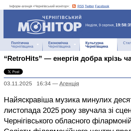
Інформ-агенція «Чернігівський монітор»:
RSS
Twitter
Facebook
Інформ-агенція
«Чернігівський монітор»
19:58:3
Неділя, 9 серпня,
Політична
Економічна
Культурна
Стил
Чернігівщина
Чернігівщина
Чернігівщина
“RetroHits” — енергія добра крізь ч
03.11.2025 16:34
—
Агенцiя
Найяскравіша музика минулих десят
листопада 2025 року звучала зі сце
Чернігівського обласного філармоній