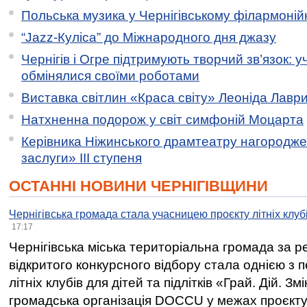
Польська музика у Чернігівському філармоній
“Jazz-Куліса” до Міжнародного дня джазу
Чернігів і Огре підтримують творчий зв’язок: у
обмінялися своїми роботами
Виставка світлин «Краса світу» Леоніда Лавр
Натхненна подорож у світ симфоній Моцарта
Керівника Ніжинського драмтеатру нагородж
заслуги» ІІІ ступеня
ОСТАННІ НОВИНИ ЧЕРНІГІВЩИНИ
Чернігівська громада стала учасницею проєкту літніх клуб
17:17
Чернігівська міська територіальна громада за 
відкритого конкурсного відбору стала однією з
літніх клубів для дітей та підлітків «Грай. Дій. З
громадська організація DOCCU у межах проєкту 