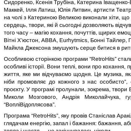
Сидоренко, Ксенія Трубіна, Катерина Іващенко
Маккей, Ілля Латиш, Юлія Литвин, артисти Теат
на чолі з Катериною Великою виконали хіти, що
сердець, твори, які й сьогодні дозволяють відчу
того часу – магію кохання, почуттів, щирих емоцій
Вітні Х’юстон, ABBA, Eurhytmics, Бонні Тайлер, Г
Майкла Джексона змушують серце битися в рит
Особливою сторінкою програми “RetroHits” стали 
особливі історії. Вони теплі, вони про кохання,
життя, яке ми відчуваємо щодня. Це музика, як
ніби промовляє до кожного з нас особисто”,
проєкту. У програмі пролунали, зокрема, твори
Миколи Мозгового, Андрія Миколайчука, гур
“ВопліВідоплясова”.
Програма “RetroHits”, яку провів Станіслав Арак
глядачам енергію, запал і бажання: бажання, а
тепла і щастя — не закінчувалась ніколи.