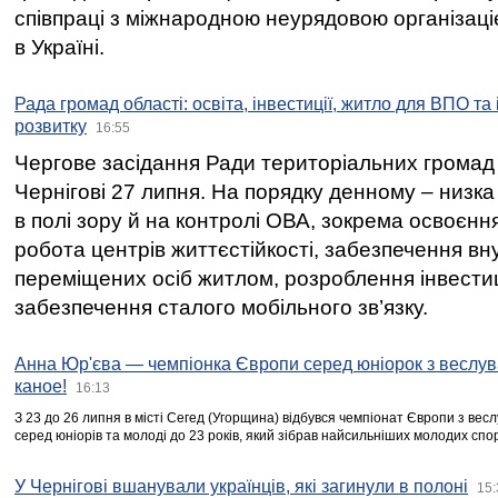
співпраці з міжнародною неурядовою організаціє
в Україні.
Рада громад області: освіта, інвестиції, житло для ВПО та
розвитку
16:55
Чергове засідання Ради територіальних громад 
Чернігові 27 липня. На порядку денному – низка
в полі зору й на контролі ОВА, зокрема освоєння
робота центрів життєстійкості, забезпечення вн
переміщених осіб житлом, розроблення інвестиц
забезпечення сталого мобільного зв’язку.
Анна Юр'єва — чемпіонка Європи серед юніорок з веслув
каное!
16:13
З 23 до 26 липня в місті Сегед (Угорщина) відбувся чемпіонат Європи з вес
серед юніорів та молоді до 23 років, який зібрав найсильніших молодих спо
У Чернігові вшанували українців, які загинули в полоні
15: