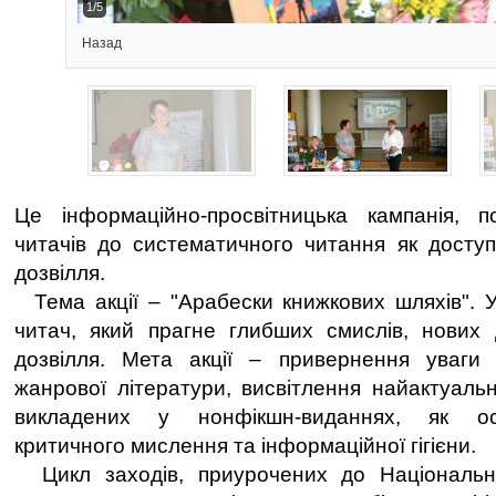
2/5
Назад
Це інформаційно-просвітницька кампанія, п
читачів до систематичного читання як доступ
дозвілля.
Тема акції – "Арабески книжкових шляхів". 
читач, який прагне глибших смислів, нових д
дозвілля. Мета акції – привернення уваги
жанрової літератури, висвітлення найактуальн
викладених у нонфікшн-виданнях, як о
критичного мислення та інформаційної гігієни.
Цикл заходів, приурочених до Національн