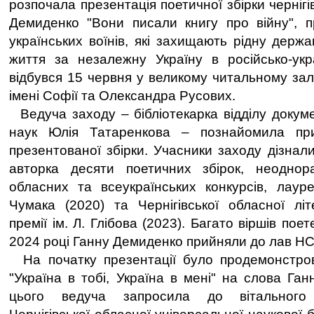
розпочала презентація поетичної збірки чернігі
Демиденко "Вони писали книгу про війну", п
українських воїнів, які захищають рідну держ
життя за незалежну Україну в російсько-украї
відбувся 15 червня у великому читальному зал
імені Софії та Олександра Русових.
Ведуча заходу – бібліотекарка відділу докуме
наук Юлія Татаренкова – познайомила при
презентованої збірки. Учасники заходу дізнал
авторка десяти поетичних збірок, неодно
обласних та всеукраїнських конкурсів, лаур
Чумака (2020) та Чернігівської обласної літ
премії ім. Л. Глібова (2023). Багато віршів пое
2024 році Ганну Демиденко прийняли до лав Н
На початку презентації було продемонстров
"Україна в тобі, Україна в мені" на слова Ган
цього ведуча запросила до вітального