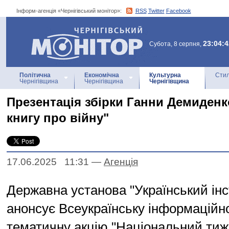
Інформ-агенція «Чернігівський монітор»:
RSS
Twitter
Facebook
Інформ-агенція
«Чернігівський монітор»
23:04:4
Субота, 8 серпня,
Політична
Економічна
Культурна
Стил
Чернігівщина
Чернігівщина
Чернігівщина
Презентація збірки Ганни Демиден
книгу про війну"
17.06.2025 11:31
—
Агенцiя
Державна установа "Український інс
анонсує Всеукраїнську інформаційн
тематичну акцію "Національний тиж