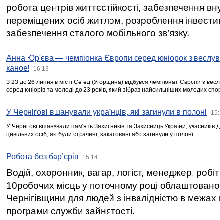
робота центрів життєстійкості, забезпечення вн
переміщених осіб житлом, розроблення інвестиц
забезпечення сталого мобільного зв’язку.
Анна Юр'єва — чемпіонка Європи серед юніорок з веслув
каное!
16:13
З 23 до 26 липня в місті Сегед (Угорщина) відбувся чемпіонат Європи з вес
серед юніорів та молоді до 23 років, який зібрав найсильніших молодих спо
У Чернігові вшанували українців, які загинули в полоні
15:
У Чернігові вшанували пам’ять Захисників та Захисниць України, учасників
цивільних осіб, які були страчені, закатовані або загинули у полоні.
Робота без бар’єрів
15:14
Водій, охоронник, вагар, логіст, менеджер, робі
10робочих місць у поточному році облаштован
Чернігівщини для людей з інвалідністю в межах
програми служби зайнятості.