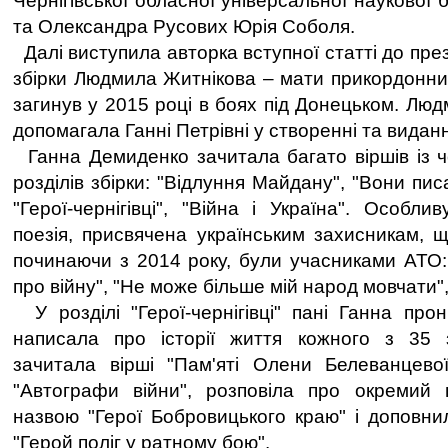
Чернігівської обласної універсальної наукової б
та Олександра Русових Юрія Соболя.
Далі виступила авторка вступної статті до пре
збірки Людмила Житнікова – мати прикордонник
загинув у 2015 році в боях під Донецьком. Лю
допомагала Ганні Петрівні у створенні та виданн
Ганна Демиденко зачитала багато віршів із 
розділів збірки: "Відлуння Майдану", "Вони пис
"Герої-чернігівці", "Війна і Україна". Особл
поезія, присвячена українським захисникам, 
починаючи з 2014 року, були учасниками АТО:
про війну", "Не може більше мій народ мовчати",
У розділі "Герої-чернігівці" пані Ганна пр
написала про історії життя кожного з 35 з
зачитала вірші "Пам'яті Олени Белеванцевої
"Автографи війни", розповіла про окремий п
назвою "Герої Бобровицького краю" і доповни
"Герой поліг у ратному бою".