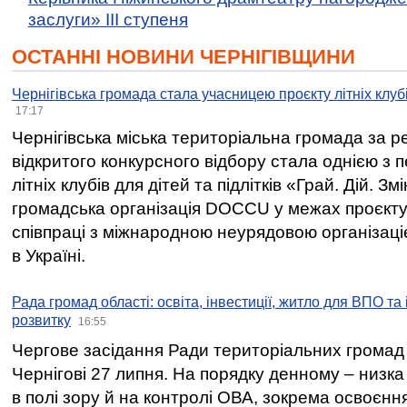
заслуги» ІІІ ступеня
ОСТАННІ НОВИНИ ЧЕРНІГІВЩИНИ
Чернігівська громада стала учасницею проєкту літніх клуб
17:17
Чернігівська міська територіальна громада за 
відкритого конкурсного відбору стала однією з
літніх клубів для дітей та підлітків «Грай. Дій. З
громадська організація DOCCU у межах проєкту 
співпраці з міжнародною неурядовою організаціє
в Україні.
Рада громад області: освіта, інвестиції, житло для ВПО та
розвитку
16:55
Чергове засідання Ради територіальних громад 
Чернігові 27 липня. На порядку денному – низка
в полі зору й на контролі ОВА, зокрема освоєння