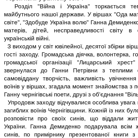
Розділ "Війна і Україна" торкається те
майбутнього нашої держави. У віршах "Ода мат
світе", "Здобуде Україна волю" Ганна Демиденко
матерів, дітей, несправедливості світу в с
українській війні.
З виходом у світ ювілейної, десятої збірки вір
гості заходу. Громадська діячка, волонтерка, г
громадської організації "Лицарський хрест"
звернулася до Ганни Петрівни з теплими 
самовіддану творчість, важливість увічнення 
воїнів у віршах, згадала момент знайомства з п
Ганну чернігівські поети, друзі з об'єднання "Віл
Упродовж заходу відчувалися особлива увага 
загиблих воїнів Чернігівщини. Кожній із них бу
розповісти про своїх синів, що віддали жит
України. Ганна Демиденко подарувала всім ж
синів, по примірнику презентованої книги з