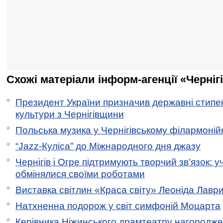
Схожі матеріали інформ-агенції «Черніг
Президент України призначив державні стипен
культури з Чернігівщини
Польська музика у Чернігівському філармоній
“Jazz-Куліса” до Міжнародного дня джазу
Чернігів і Огре підтримують творчий зв’язок: у
обмінялися своїми роботами
Виставка світлин «Краса світу» Леоніда Лавр
Натхненна подорож у світ симфоній Моцарта
Керівника Ніжинського драмтеатру нагородж