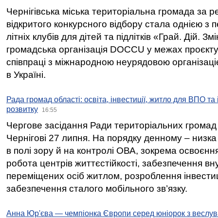
Чернігівська міська територіальна громада за 
відкритого конкурсного відбору стала однією з
літніх клубів для дітей та підлітків «Грай. Дій. З
громадська організація DOCCU у межах проєкту 
співпраці з міжнародною неурядовою організаціє
в Україні.
Рада громад області: освіта, інвестиції, житло для ВПО та
розвитку
16:55
Чергове засідання Ради територіальних громад 
Чернігові 27 липня. На порядку денному – низка
в полі зору й на контролі ОВА, зокрема освоєння
робота центрів життєстійкості, забезпечення вн
переміщених осіб житлом, розроблення інвестиц
забезпечення сталого мобільного зв’язку.
Анна Юр'єва — чемпіонка Європи серед юніорок з веслув