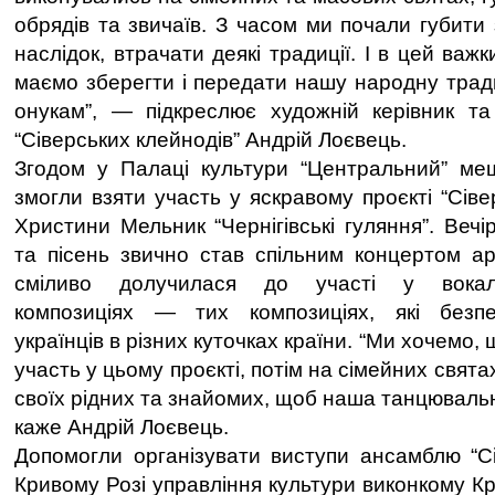
обрядів та звичаїв. З часом ми почали губити з
наслідок, втрачати деякі традиції. І в цей важк
маємо зберегти і передати нашу народну трад
онукам”, — підкреслює художній керівник та
“Сіверських клейнодів” Андрій Лоєвець.
Згодом у Палаці культури “Центральний” меш
змогли взяти участь у яскравому проєкті “Сіве
Христини Мельник “Чернігівські гуляння”. Вечі
та пісень звично став спільним концертом арт
сміливо долучилася до участі у вокаль
композиціях — тих композиціях, які безп
українців в різних куточках країни. “Ми хочемо, щ
участь у цьому проєкті, потім на сімейних свят
своїх рідних та знайомих, щоб наша танцюваль
каже Андрій Лоєвець.
Допомогли організувати виступи ансамблю “Сі
Кривому Розі управління культури виконкому Кр