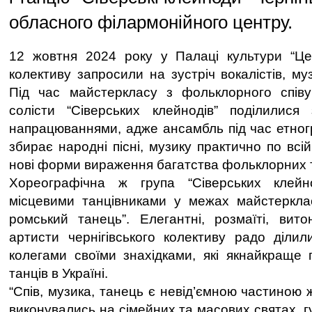
обласного філармонійного центру.
12 жовтня 2024 року у Палаці культури “Це
колективу запросили на зустріч вокалістів, муз
Під час майстеркласу з фольклорного спів
солісти “Сіверських клейнодів” поділилися
напрацюваннями, адже ансамбль під час етног
збирає народні пісні, музику практично по всій
нові форми вираження багатства фольклорних 
Хореографічна ж група “Сіверських клейн
місцевими танцівниками у межах майстеркла
ромський танець”. Елегантні, розмаїті, вито
артисти чернігівського колективу радо ділил
колегами своїми знахідками, які якнайкраще
танців в Україні.
“Спів, музика, танець є невід’ємною частиною 
виконувались на сімейних та масових святах, г