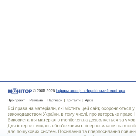
© 2005-2026
Інформ-агенція «Чернігівський монітор»
Про проект
|
Реклама
|
Партнери
|
Контакти
|
Архів
Всі права на матеріали, які містить цей сайт, охороняються у 
законодавством України, в тому числі, про авторське право і 
Використання матерiалiв monitor.cn.ua дозволяється за умов
Для iнтернет-видань обов'язковим є гiперпосилання на monito
для пошукових систем. Посилання та гіперпосилання повинні