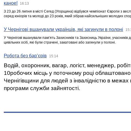
каное!
16:13
З 23 до 26 липня в місті Сегед (Угорщина) відбувся чемпіонат Європи з вес
серед юніорів та молоді до 23 років, який зібрав найсильніших молодих спо
У Чернігові вшанували українців, які загинули в полоні
15:
У Чернігові вшанували пам’ять Захисників та Захисниць України, учасників
цивільних осіб, які були страчені, закатовані або загинули у полоні.
Робота без бар’єрів
15:14
Водій, охоронник, вагар, логіст, менеджер, робі
10робочих місць у поточному році облаштован
Чернігівщини для людей з інвалідністю в межах
програми служби зайнятості.