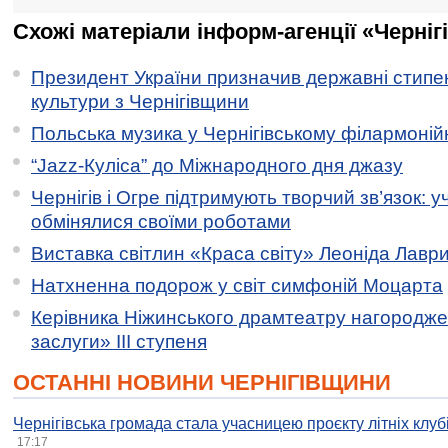
Схожі матеріали інформ-агенції «Черніг
Президент України призначив державні стипен
культури з Чернігівщини
Польська музика у Чернігівському філармоній
“Jazz-Куліса” до Міжнародного дня джазу
Чернігів і Огре підтримують творчий зв’язок: у
обмінялися своїми роботами
Виставка світлин «Краса світу» Леоніда Лавр
Натхненна подорож у світ симфоній Моцарта
Керівника Ніжинського драмтеатру нагородж
заслуги» ІІІ ступеня
ОСТАННІ НОВИНИ ЧЕРНІГІВЩИНИ
Чернігівська громада стала учасницею проєкту літніх клуб
17:17