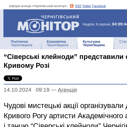
Інформ-агенція «Чернігівський монітор»:
RSS
Twitter
Facebook
Інформ-агенція
«Чернігівський монітор»
04:09:4
Неділя, 9 серпня,
Політична
Економічна
Культурна
Стил
Чернігівщина
Чернігівщина
Чернігівщина
“Сіверські клейноди” представили 
Кривому Розі
14.10.2024 09:19
—
Агенцiя
Чудові мистецькі акції організували
Кривого Рогу артисти Академічного 
і танцю “Сіверські клейноди” Чернігі