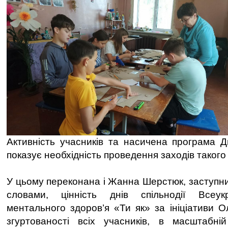
Активність учасників та насичена програма Дн
показує необхідність проведення заходів такого
У цьому переконана і Жанна Шерстюк, заступни
словами, цінність днів спільнодії Всеук
ментального здоров’я «Ти як» за ініціативи О
згуртованості всіх учасників, в масштабній