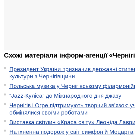
Схожі матеріали інформ-агенції «Черніг
Президент України призначив державні стипен
культури з Чернігівщини
Польська музика у Чернігівському філармоній
“Jazz-Куліса” до Міжнародного дня джазу
Чернігів і Огре підтримують творчий зв’язок: у
обмінялися своїми роботами
Виставка світлин «Краса світу» Леоніда Лавр
Натхненна подорож у світ симфоній Моцарта