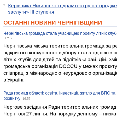
Керівника Ніжинського драмтеатру нагородж
заслуги» ІІІ ступеня
ОСТАННІ НОВИНИ ЧЕРНІГІВЩИНИ
Чернігівська громада стала учасницею проєкту літніх клуб
17:17
Чернігівська міська територіальна громада за 
відкритого конкурсного відбору стала однією з
літніх клубів для дітей та підлітків «Грай. Дій. З
громадська організація DOCCU у межах проєкту 
співпраці з міжнародною неурядовою організаціє
в Україні.
Рада громад області: освіта, інвестиції, житло для ВПО та
розвитку
16:55
Чергове засідання Ради територіальних громад 
Чернігові 27 липня. На порядку денному – низка