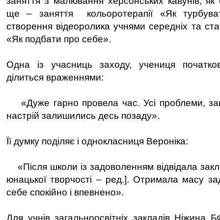
заняття з малювання херсонських кавунів, як 
ще – заняття кольоротерапії «Як турбува
створення відеоролика учнями середніх та ста
«Як подбати про себе».
Одна із учасниць заходу, учениця початков
ділиться враженнями:
«Дуже гарно провела час. Усі проблеми, зан
настрій залишились десь позаду».
Її думку поділяє і однокласниця Вероніка:
«Після школи із задоволенням відвідала закла
юнацької творчості – ред.]. Отримала масу з
себе спокійно і впевнено».
Для учнів загальноосвітніх закладів Ніжина Б