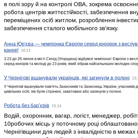
в полі зору й на контролі ОВА, зокрема освоєння
робота центрів життєстійкості, забезпечення вн
переміщених осіб житлом, розроблення інвестиц
забезпечення сталого мобільного зв’язку.
Анна Юр'єва — чемпіонка Європи серед юніорок з веслув
каное!
16:13
З 23 до 26 липня в місті Сегед (Угорщина) відбувся чемпіонат Європи з вес
серед юніорів та молоді до 23 років, який зібрав найсильніших молодих спо
У Чернігові вшанували українців, які загинули в полоні
15:
У Чернігові вшанували пам’ять Захисників та Захисниць України, учасників
цивільних осіб, які були страчені, закатовані або загинули у полоні.
Робота без бар’єрів
15:14
Водій, охоронник, вагар, логіст, менеджер, робі
10робочих місць у поточному році облаштован
Чернігівщини для людей з інвалідністю в межах