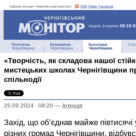
Інформ-агенція «Чернігівський монітор»:
RSS
Twitter
Facebook
Інформ-агенція
«Чернігівський монітор»
09:19:0
Неділя, 9 серпня,
Політична
Економічна
Культурна
Стил
Чернігівщина
Чернігівщина
Чернігівщина
«Творчість, як складова нашої стійк
мистецьких школах Чернігівщини п
спільнодії
25.09.2024 08:20
—
Агенцiя
Захід, що об’єднав майже півтисячі 
різних громад Чернігівщини, відбув