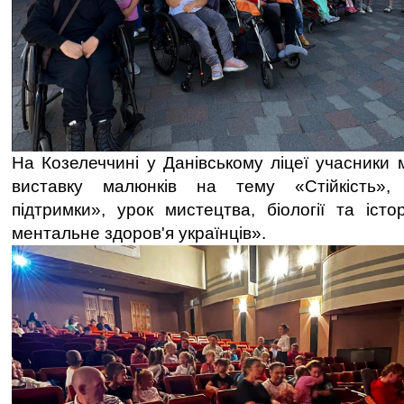
На Козелеччині у Данівському ліцеї учасники 
виставку малюнків на тему «Стійкість», 
підтримки», урок мистецтва, біології та істо
ментальне здоров'я українців».