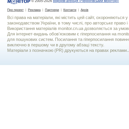
© 2005-2026
Інформ-агенція «Чернігівський монітор»
Про проект
|
Реклама
|
Партнери
|
Контакти
|
Архів
Всі права на матеріали, які містить цей сайт, охороняються у 
законодавством України, в тому числі, про авторське право і 
Використання матерiалiв monitor.cn.ua дозволяється за умов
Для iнтернет-видань обов'язковим є гiперпосилання на monito
для пошукових систем. Посилання та гіперпосилання повинні
виключно в першому чи в другому абзаці тексту.
Матеріали з позначкою (PR) друкуються на правах реклами..