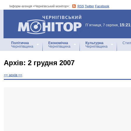
Інформ-агенція «Чернігівський монітор»:
RSS
Twitter
Facebook
Інформ-агенція
«Чернігівський монітор»
15:21
П`ятниця, 7 серпня,
Політична
Економічна
Культурна
Стил
Чернігівщина
Чернігівщина
Чернігівщина
Архiв: 2 грудня 2007
<< архiв <<