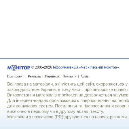
© 2005-2026
Інформ-агенція «Чернігівський монітор»
Про проект
|
Реклама
|
Партнери
|
Контакти
|
Архів
Всі права на матеріали, які містить цей сайт, охороняються у 
законодавством України, в тому числі, про авторське право і 
Використання матерiалiв monitor.cn.ua дозволяється за умов
Для iнтернет-видань обов'язковим є гiперпосилання на monito
для пошукових систем. Посилання та гіперпосилання повинні
виключно в першому чи в другому абзаці тексту.
Матеріали з позначкою (PR) друкуються на правах реклами..