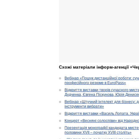
Схожі матеріали інформ-агенції «Че
Вебінар «Пошук дистанційної роботи: су
професійного резюме в EuroPass»
Відкриття виставки творів сучасного мист
Дудченка, Євгена Піскунова, Юрія Денисенк
Вебінар «Штучний інтелект для бізнесу: д
інструменти вибрати»
Відкриття виставки «Василь Лопата. Укра
Концерт «Весняні солоспіви» від Народно
Презентація монографії кандидата мисте
половини XVII – початку XVIII століть»