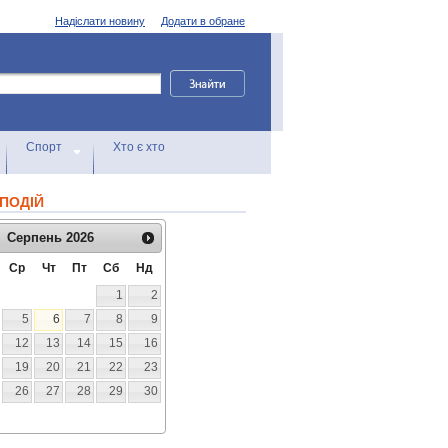
Надіслати новину
Додати в обране
Спорт
Хто є хто
ПОДІЙ
Серпень
2026
Ср
Чт
Пт
Сб
Нд
1
2
5
6
7
8
9
12
13
14
15
16
19
20
21
22
23
26
27
28
29
30