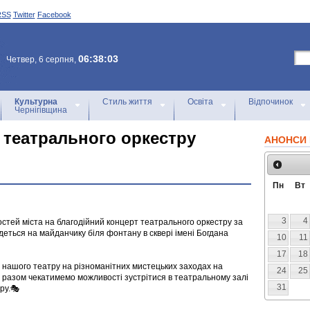
RSS
Twitter
Facebook
06:38:03
Четвер, 6 серпня,
Культурна
Стиль життя
Освіта
Відпочинок
Чернігівщина
 театрального оркестру
АНОНСИ 
Пн
Вт
3
4
гостей міста на благодійний концерт театрального оркестру за
удеться на майданчику біля фонтану в сквері імені Богдана
10
11
17
18
 нашого театру на різноманітних мистецьких заходах на
24
25
ж разом чекатимемо можливості зустрітися в театральному залі
31
ру.🎭