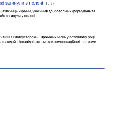
кі загинули в полоні
15:37
а Захисниць України, учасників добровольчих формувань та
 або загинули у полоні.
робітник з благоусторою– 10робочих місць у поточному році
я людей з інвалідністю в межах компенсаційної програми