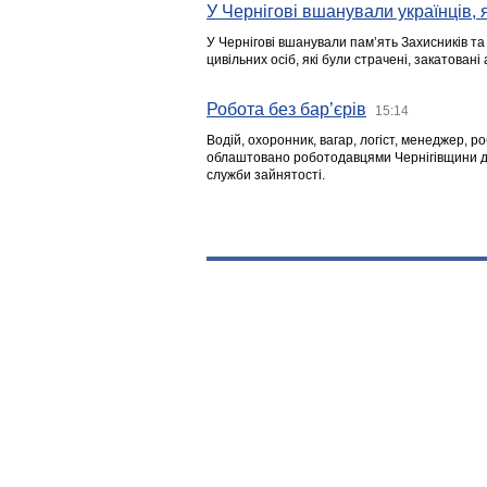
У Чернігові вшанували українців, я
У Чернігові вшанували пам’ять Захисників т
цивільних осіб, які були страчені, закатовані
Робота без бар’єрів
15:14
Водій, охоронник, вагар, логіст, менеджер, 
облаштовано роботодавцями Чернігівщини дл
служби зайнятості.