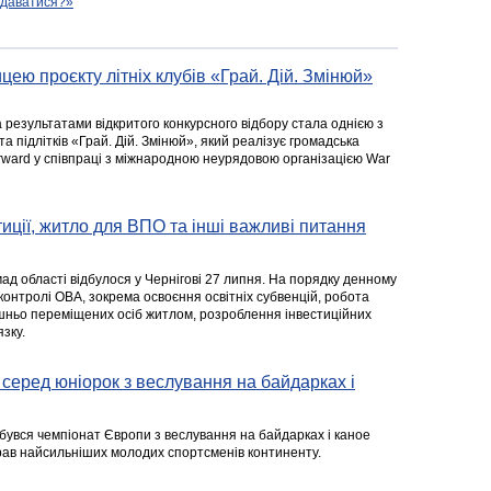
подаватися?»
цею проєкту літніх клубів «Грай. Дій. Змінюй»
а результатами відкритого конкурсного відбору стала однією з
та підлітків «Грай. Дій. Змінюй», який реалізує громадська
rward у співпраці з міжнародною неурядовою організацією War
стиції, житло для ВПО та інші важливі питання
ад області відбулося у Чернігові 27 липня. На порядку денному
 контролі ОВА, зокрема освоєння освітніх субвенцій, робота
ішньо переміщених осіб житлом, розроблення інвестиційних
зку.
серед юніорок з веслування на байдарках і
ідбувся чемпіонат Європи з веслування на байдарках і каное
ібрав найсильніших молодих спортсменів континенту.