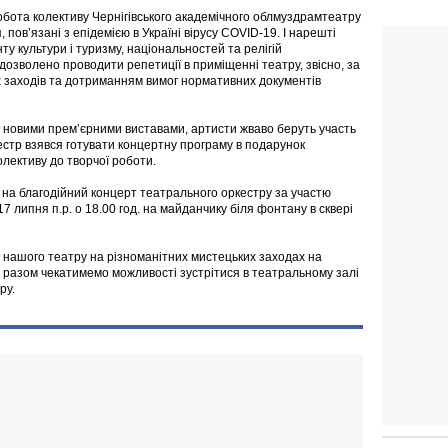
бота колективу Чернігівського академічного облмуздрамтеатру
 пов’язані з епідемією в Україні вірусу COVID-19. І нарешті
у культури і туризму, національностей та релігій
озволено проводити репетиції в приміщенні театру, звісно, за
х заходів та дотриманням вимог нормативних документів
 новими прем’єрними виставами, артисти жваво беруть участь
естр взявся готувати концертну програму в подарунок
лективу до творчої роботи.
а на благодійний концерт театрального оркестру за участю
17 липня п.р. о 18.00 год. на майданчику біля фонтану в сквері
 нашого театру на різноманітних мистецьких заходах на
ж разом чекатимемо можливості зустрітися в театральному залі
ру.