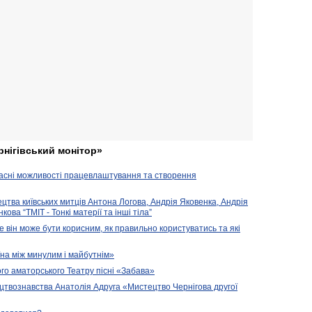
рнігівський монітор»
часні можливості працевлаштування та створення
ецтва київських митців Антона Логова, Андрія Яковенка, Андрія
ова “ТМІТ - Тонкі матерії та інші тіла”
е він може бути корисним, як правильно користуватись та які
їна між минулим і майбутнім»
го аматорського Театру пісні «Забава»
цтвознавства Анатолія Адруга «Мистецтво Чернігова другої