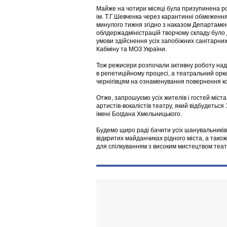
Майже на чотири місяці була призупинена ро
ім. Т.Г.Шевченка через карантинні обмеження,
минулого тижня згідно з наказом Департамент
облдержадміністрацій творчому складу було д
умови здійснення усіх запобіжних санітарни
Кабміну та МОЗ України.
Тож режисери розпочали активну роботу над
в репетиційному процесі, а театральний орк
чернігівцям на ознаменування повернення ко
Отже, запрошуємо усіх жителів і гостей міст
артистів-вокалістів театру, який відбудеться 
імені Богдана Хмельницького.
Будемо щиро раді бачити усіх шанувальників
відкритих майданчиках рідного міста, а тако
для спілкуванням з високим мистецтвом теат