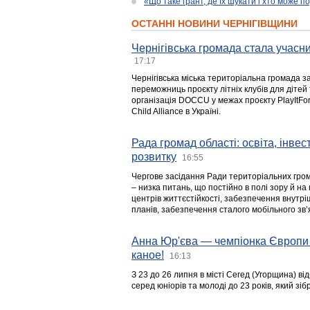
«Що таке грант, де їх шукати і хто може 
ОСТАННІ НОВИНИ ЧЕРНІГІВЩИНИ
Чернігівська громада стала учасни
17:17
Чернігівська міська територіальна громада з
переможниць проєкту літніх клубів для дітей 
організація DOCCU у межах проєкту PlayItFo
Child Alliance в Україні.
Рада громад області: освіта, інве
розвитку
16:55
Чергове засідання Ради територіальних гром
– низка питань, що постійно в полі зору й на
центрів життєстійкості, забезпечення внутр
планів, забезпечення сталого мобільного зв’я
Анна Юр'єва — чемпіонка Європи 
каное!
16:13
З 23 до 26 липня в місті Сегед (Угорщина) в
серед юніорів та молоді до 23 років, який з