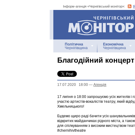
Інформ-агенція «Чернігівський монітор»:
Інформ-агенція
«Чернігівський монітор»
Політична
Економічна
Чернігівщина
Чернігівщина
Благодійний концерт
17.07.2020 18:00
—
Агенцiя
17 липня о 18:00 запрошуємо усіх жителів і 
участю артистів-вокалістів театру, який відб
Хмельницького!
Будемо щиро раді бачити усіх шанувальників
відкритих майданчиках рідного міста, а тако
для спілкуванням з високим мистецтвом теат
#chernihivtheatre