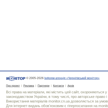
© 2005-2026
Інформ-агенція «Чернігівський монітор»
Про проект
|
Реклама
|
Партнери
|
Контакти
|
Архів
Всі права на матеріали, які містить цей сайт, охороняються у 
законодавством України, в тому числі, про авторське право і 
Використання матерiалiв monitor.cn.ua дозволяється за умов
Для iнтернет-видань обов'язковим є гiперпосилання на monito