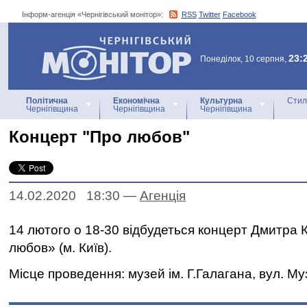
Інформ-агенція «Чернігівський монітор»:
RSS
Twitter
Facebook
Інформ-агенція
«Чернігівський монітор»
23:
Понеділок, 10 серпня,
Політична
Економічна
Культурна
Стил
Чернігівщина
Чернігівщина
Чернігівщина
Концерт "Про любов"
14.02.2020 18:30
—
Агенцiя
14 лютого о 18-30 відбудеться концерт Дмитра
любов» (м. Київ).
Місце проведення: музей ім. Г.Галагана, вул. Муз