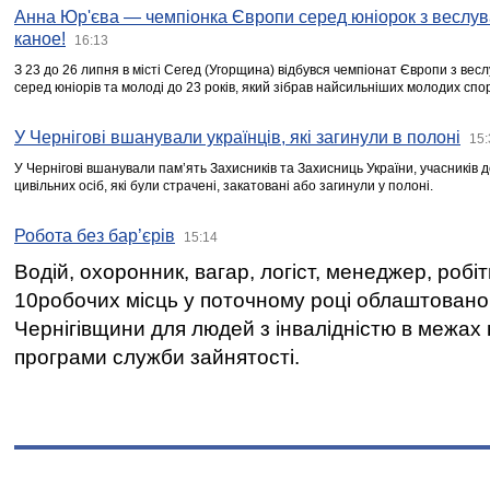
Анна Юр'єва — чемпіонка Європи серед юніорок з веслув
каное!
16:13
З 23 до 26 липня в місті Сегед (Угорщина) відбувся чемпіонат Європи з вес
серед юніорів та молоді до 23 років, який зібрав найсильніших молодих спо
У Чернігові вшанували українців, які загинули в полоні
15:
У Чернігові вшанували пам’ять Захисників та Захисниць України, учасників
цивільних осіб, які були страчені, закатовані або загинули у полоні.
Робота без бар’єрів
15:14
Водій, охоронник, вагар, логіст, менеджер, робі
10робочих місць у поточному році облаштован
Чернігівщини для людей з інвалідністю в межах
програми служби зайнятості.