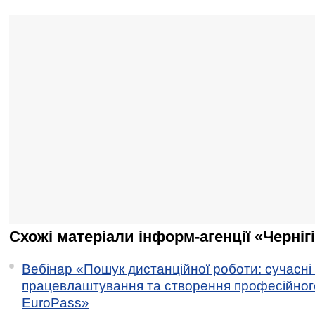
Схожі матеріали інформ-агенції «Черніг
Вебінар «Пошук дистанційної роботи: сучасні
працевлаштування та створення професійног
EuroPass»