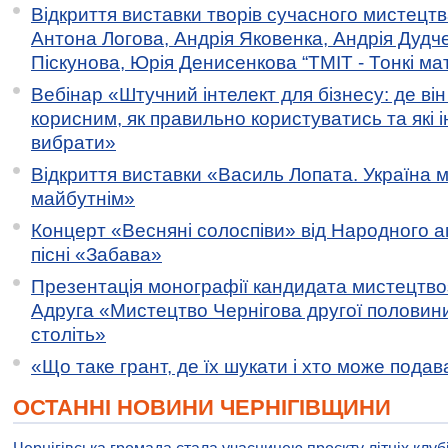
Відкриття виставки творів сучасного мистецтв
Антона Логова, Андрія Яковенка, Андрія Дудч
Піскунова, Юрія Денисенкова “ТМІТ - Тонкі мате
Вебінар «Штучний інтелект для бізнесу: де ві
корисним, як правильно користуватись та які 
вибрати»
Відкриття виставки «Василь Лопата. Україна м
майбутнім»
Концерт «Весняні солоспіви» від Народного 
пісні «Забава»
Презентація монографії кандидата мистецтво
Адруга «Мистецтво Чернігова другої половини 
століть»
«Що таке грант, де їх шукати і хто може пода
ОСТАННІ НОВИНИ ЧЕРНІГІВЩИНИ