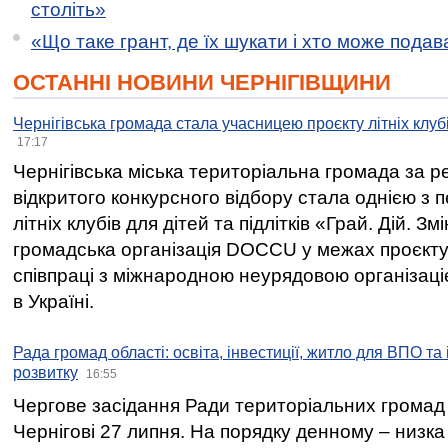
століть»
«Що таке грант, де їх шукати і хто може пода
ОСТАННІ НОВИНИ ЧЕРНІГІВЩИНИ
Чернігівська громада стала учасницею проєкту літніх клуб
17:17
Чернігівська міська територіальна громада за 
відкритого конкурсного відбору стала однією з
літніх клубів для дітей та підлітків «Грай. Дій. З
громадська організація DOCCU у межах проєкту 
співпраці з міжнародною неурядовою організаціє
в Україні.
Рада громад області: освіта, інвестиції, житло для ВПО та
розвитку
16:55
Чергове засідання Ради територіальних громад 
Чернігові 27 липня. На порядку денному – низка