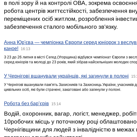
в полі зору й на контролі ОВА, зокрема освоєння
робота центрів життєстійкості, забезпечення вн
переміщених осіб житлом, розроблення інвестиц
забезпечення сталого мобільного зв’язку.
Анна Юр'єва — чемпіонка Європи серед юніорок з веслув
каное!
16:13
З 23 до 26 липня в місті Сегед (Угорщина) відбувся чемпіонат Європи з вес
серед юніорів та молоді до 23 років, який зібрав найсильніших молодих спо
У Чернігові вшанували українців, які загинули в полоні
15:
У Чернігові вшанували пам’ять Захисників та Захисниць України, учасників
цивільних осіб, які були страчені, закатовані або загинули у полоні.
Робота без бар’єрів
15:14
Водій, охоронник, вагар, логіст, менеджер, робі
10робочих місць у поточному році облаштован
Чернігівщини для людей з інвалідністю в межах