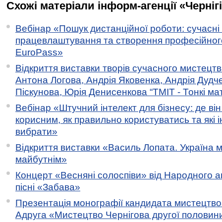
Схожі матеріали інформ-агенції «Черніг
Вебінар «Пошук дистанційної роботи: сучасні
працевлаштування та створення професійног
EuroPass»
Відкриття виставки творів сучасного мистецтв
Антона Логова, Андрія Яковенка, Андрія Дудч
Піскунова, Юрія Денисенкова “ТМІТ - Тонкі мате
Вебінар «Штучний інтелект для бізнесу: де ві
корисним, як правильно користуватись та які 
вибрати»
Відкриття виставки «Василь Лопата. Україна м
майбутнім»
Концерт «Весняні солоспіви» від Народного 
пісні «Забава»
Презентація монографії кандидата мистецтво
Адруга «Мистецтво Чернігова другої половини 