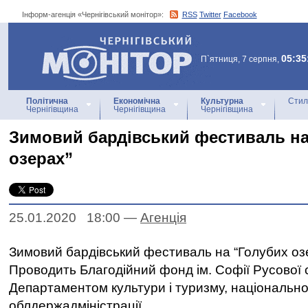
Інформ-агенція «Чернігівський монітор»:
RSS
Twitter
Facebook
Інформ-агенція
«Чернігівський монітор»
05:35
П`ятниця, 7 серпня,
Політична
Економічна
Культурна
Стил
Чернігівщина
Чернігівщина
Чернігівщина
Зимовий бардівський фестиваль на
озерах”
25.01.2020 18:00
—
Агенцiя
Зимовий бардівський фестиваль на “Голубих оз
Проводить Благодійний фонд ім. Софії Русової 
Департаментом культури і туризму, національнос
облдержадміністрації.