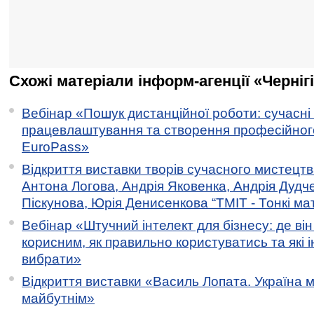
Схожі матеріали інформ-агенції «Черніг
Вебінар «Пошук дистанційної роботи: сучасні
працевлаштування та створення професійног
EuroPass»
Відкриття виставки творів сучасного мистецтв
Антона Логова, Андрія Яковенка, Андрія Дудч
Піскунова, Юрія Денисенкова “ТМІТ - Тонкі мате
Вебінар «Штучний інтелект для бізнесу: де ві
корисним, як правильно користуватись та які 
вибрати»
Відкриття виставки «Василь Лопата. Україна м
майбутнім»