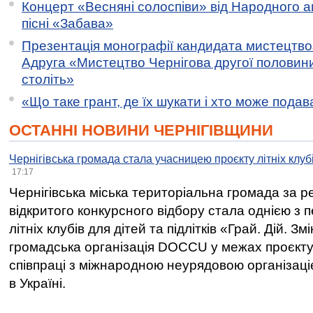
Концерт «Весняні солоспіви» від Народного 
пісні «Забава»
Презентація монографії кандидата мистецтво
Адруга «Мистецтво Чернігова другої половини 
століть»
«Що таке грант, де їх шукати і хто може пода
ОСТАННІ НОВИНИ ЧЕРНІГІВЩИНИ
Чернігівська громада стала учасницею проєкту літніх клуб
17:17
Чернігівська міська територіальна громада за 
відкритого конкурсного відбору стала однією з
літніх клубів для дітей та підлітків «Грай. Дій. З
громадська організація DOCCU у межах проєкту 
співпраці з міжнародною неурядовою організаціє
в Україні.