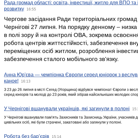
Рада громад області: освіта, інвестиції, житло для ВПО та
розвитку
16:55
Чергове засідання Ради територіальних громад 
Чернігові 27 липня. На порядку денному – низка
в полі зору й на контролі ОВА, зокрема освоєння
робота центрів життєстійкості, забезпечення вн
переміщених осіб житлом, розроблення інвестиц
забезпечення сталого мобільного зв’язку.
Анна Юр'єва — чемпіонка Європи серед юніорок з веслув
каное!
16:13
З 23 до 26 липня в місті Сегед (Угорщина) відбувся чемпіонат Європи з вес
серед юніорів та молоді до 23 років, який зібрав найсильніших молодих спо
У Чернігові вшанували українців, які загинули в полоні
15:
У Чернігові вшанували пам’ять Захисників та Захисниць України, учасників
цивільних осіб, які були страчені, закатовані або загинули у полоні.
Робота без бар’єрів
15:14