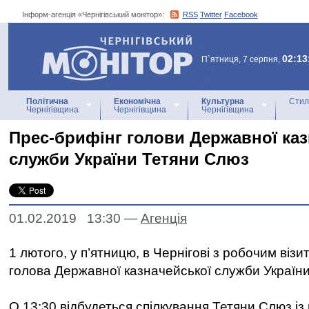
Інформ-агенція «Чернігівський монітор»:
RSS
Twitter
Facebook
Інформ-агенція
«Чернігівський монітор»
02:13
П`ятниця, 7 серпня,
Політична
Економічна
Культурна
Стил
Чернігівщина
Чернігівщина
Чернігівщина
Прес-брифінг голови Державної каз
служби України Тетяни Слюз
01.02.2019 13:30
—
Агенцiя
1 лютого, у п’ятницю, в Чернігові з робочим ві
голова Державної казначейської служби Україн
О 13:30 відбудеться спілкування Тетяни Слюз і