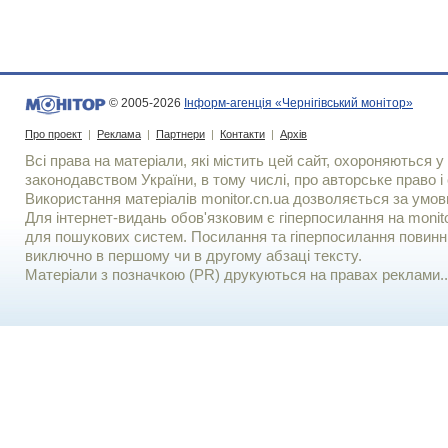
© 2005-2026
Інформ-агенція «Чернігівський монітор»
Про проект
|
Реклама
|
Партнери
|
Контакти
|
Архів
Всі права на матеріали, які містить цей сайт, охороняються у 
законодавством України, в тому числі, про авторське право і 
Використання матерiалiв monitor.cn.ua дозволяється за умов
Для iнтернет-видань обов'язковим є гiперпосилання на monito
для пошукових систем. Посилання та гіперпосилання повинні
виключно в першому чи в другому абзаці тексту.
Матеріали з позначкою (PR) друкуються на правах реклами..