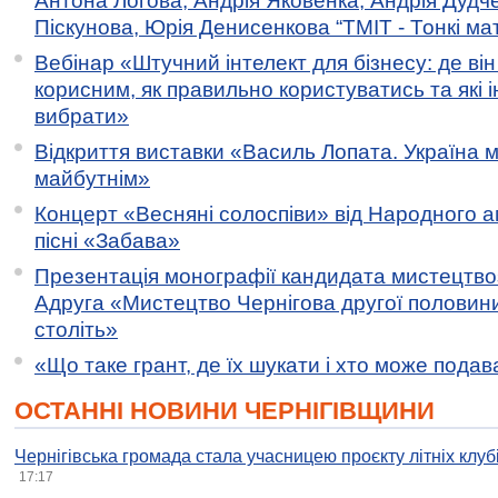
Антона Логова, Андрія Яковенка, Андрія Дудч
Піскунова, Юрія Денисенкова “ТМІТ - Тонкі мате
Вебінар «Штучний інтелект для бізнесу: де ві
корисним, як правильно користуватись та які 
вибрати»
Відкриття виставки «Василь Лопата. Україна м
майбутнім»
Концерт «Весняні солоспіви» від Народного 
пісні «Забава»
Презентація монографії кандидата мистецтво
Адруга «Мистецтво Чернігова другої половини 
століть»
«Що таке грант, де їх шукати і хто може пода
ОСТАННІ НОВИНИ ЧЕРНІГІВЩИНИ
Чернігівська громада стала учасницею проєкту літніх клуб
17:17