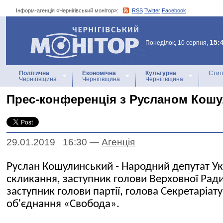
Інформ-агенція «Чернігівський монітор»:
RSS
Twitter
Facebook
Інформ-агенція
«Чернігівський монітор»
15:
Понеділок, 10 серпня,
Політична
Економічна
Культурна
Стил
Чернігівщина
Чернігівщина
Чернігівщина
Прес-конференція з Русланом Кош
29.01.2019 16:30
—
Агенцiя
Руслан Кошулинський - Народний депутат Укр
скликання, заступник голови Верховної Ради 
заступник голови партії, голова Секретаріат
об'єднання «Свобода».