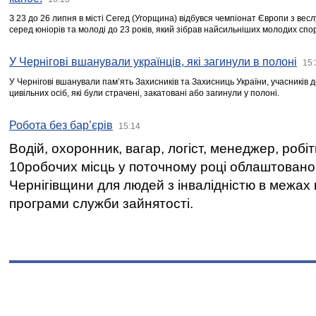
З 23 до 26 липня в місті Сегед (Угорщина) відбувся чемпіонат Європи з вес
серед юніорів та молоді до 23 років, який зібрав найсильніших молодих спо
У Чернігові вшанували українців, які загинули в полоні
15:
У Чернігові вшанували пам’ять Захисників та Захисниць України, учасників
цивільних осіб, які були страчені, закатовані або загинули у полоні.
Робота без бар’єрів
15:14
Водій, охоронник, вагар, логіст, менеджер, робі
10робочих місць у поточному році облаштован
Чернігівщини для людей з інвалідністю в межах
програми служби зайнятості.