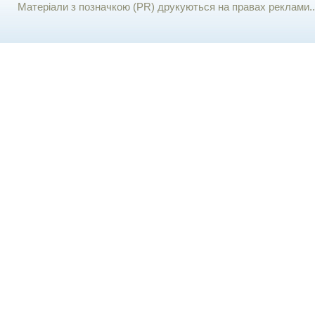
Матеріали з позначкою (PR) друкуються на правах реклами..