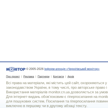
© 2005-2026
Інформ-агенція «Чернігівський монітор»
Про проект
|
Реклама
|
Партнери
|
Контакти
|
Архів
Всі права на матеріали, які містить цей сайт, охороняються у 
законодавством України, в тому числі, про авторське право і 
Використання матерiалiв monitor.cn.ua дозволяється за умов
Для iнтернет-видань обов'язковим є гiперпосилання на monito
для пошукових систем. Посилання та гіперпосилання повинні
виключно в першому чи в другому абзаці тексту.