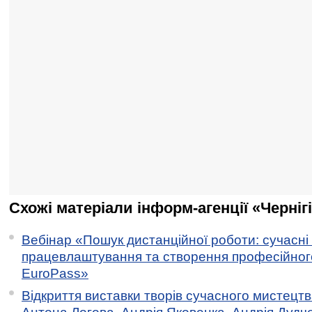
Схожі матеріали інформ-агенції «Черніг
Вебінар «Пошук дистанційної роботи: сучасні
працевлаштування та створення професійног
EuroPass»
Відкриття виставки творів сучасного мистецтв