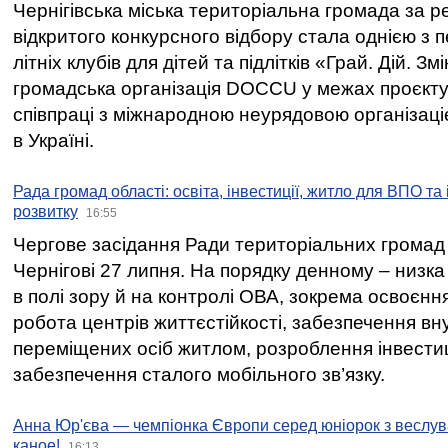
Чернігівська міська територіальна громада за 
відкритого конкурсного відбору стала однією з
літніх клубів для дітей та підлітків «Грай. Дій. З
громадська організація DOCCU у межах проєкту 
співпраці з міжнародною неурядовою організаціє
в Україні.
Рада громад області: освіта, інвестиції, житло для ВПО та
розвитку
16:55
Чергове засідання Ради територіальних громад 
Чернігові 27 липня. На порядку денному – низка
в полі зору й на контролі ОВА, зокрема освоєння
робота центрів життєстійкості, забезпечення вн
переміщених осіб житлом, розроблення інвестиц
забезпечення сталого мобільного зв’язку.
Анна Юр'єва — чемпіонка Європи серед юніорок з веслув
каное!
16:13