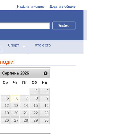
Надіслати новину
Додати в обране
Спорт
Хто є хто
ПОДІЙ
Серпень
2026
Ср
Чт
Пт
Сб
Нд
1
2
5
6
7
8
9
12
13
14
15
16
19
20
21
22
23
26
27
28
29
30