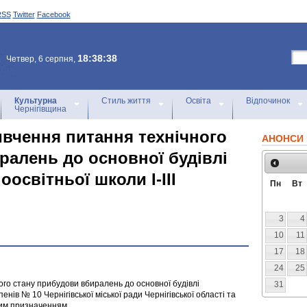
RSS
Twitter
Facebook
18:38:38
Четвер, 6 серпня,
Культурна
Стиль життя
Освіта
Відпочинок
Чернігівщина
вивчення питання технічного
АНОНСИ 
ралень до основної будівлі
оосвітньої школи І-ІІІ
Пн
Вт
3
4
10
11
17
18
24
25
ного стану прибудови вбиралень до основної будівлі
31
упенів № 10 Чернігівської міської ради Чернігівської області та
овим призначенням