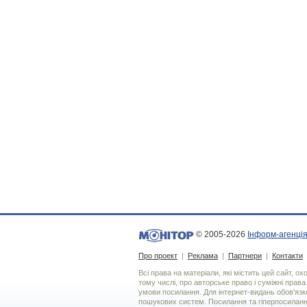
© 2005-2026
Інформ-агенція
Про проект
|
Реклама
|
Партнери
|
Контакти
Всі права на матеріали, які містить цей сайт, о
тому числі, про авторське право і суміжні права
умови посилання. Для iнтернет-видань обов'язко
пошукових систем. Посилання та гіперпосиланн