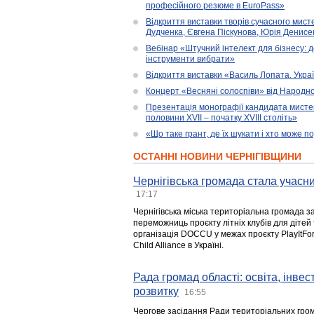
професійного резюме в EuroPass»
Відкриття виставки творів сучасного мист
Дудченка, Євгена Піскунова, Юрія Денисенк
Вебінар «Штучний інтелект для бізнесу: д
інструменти вибрати»
Відкриття виставки «Василь Лопата. Укра
Концерт «Весняні солоспіви» від Народно
Презентація монографії кандидата мисте
половини XVII – початку XVIII століть»
«Що таке грант, де їх шукати і хто може 
ОСТАННІ НОВИНИ ЧЕРНІГІВЩИНИ
Чернігівська громада стала учасни
17:17
Чернігівська міська територіальна громада з
переможниць проєкту літніх клубів для дітей 
організація DOCCU у межах проєкту PlayItFo
Child Alliance в Україні.
Рада громад області: освіта, інве
розвитку
16:55
Чергове засідання Ради територіальних гром