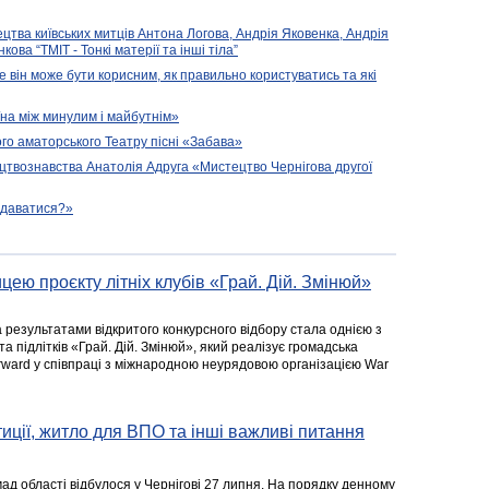
ецтва київських митців Антона Логова, Андрія Яковенка, Андрія
ова “ТМІТ - Тонкі матерії та інші тіла”
е він може бути корисним, як правильно користуватись та які
їна між минулим і майбутнім»
го аматорського Театру пісні «Забава»
цтвознавства Анатолія Адруга «Мистецтво Чернігова другої
подаватися?»
цею проєкту літніх клубів «Грай. Дій. Змінюй»
а результатами відкритого конкурсного відбору стала однією з
та підлітків «Грай. Дій. Змінюй», який реалізує громадська
rward у співпраці з міжнародною неурядовою організацією War
стиції, житло для ВПО та інші важливі питання
ад області відбулося у Чернігові 27 липня. На порядку денному