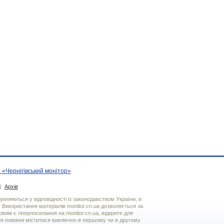
 «Чернігівський монітор»
|
Архів
хороняються у відповідності із законодавством України, в
. Використання матерiалiв monitor.cn.ua дозволяється за
вим є гiперпосилання на monitor.cn.ua, відкрите для
я повинні міститися виключно в першому чи в другому