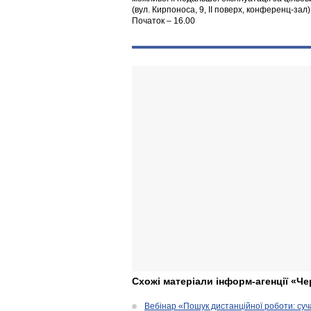
(вул. Кирпоноса, 9, ІІ поверх, конференц-зал)
Початок – 16.00
Схожі матеріали інформ-агенції «Че
Вебінар «Пошук дистанційної роботи: су