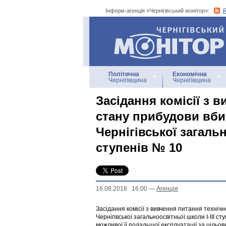
Інформ-агенція «Чернігівський монітор»:
Інформ-агенція
«Чернігівський монітор»
Політична
Економічна
Чернігівщина
Чернігівщина
Засідання комісії з 
стану прибудови вби
Чернігівської загальн
ступенів № 10
16.08.2018 16:00
—
Агенцiя
Засідання комісії з вивчення питання техніч
Чернігівської загальноосвітньої школи І-ІІІ ст
можливої її подальшої експлуатації за ціль