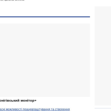
рнігівський монітор»
часні можливості працевлаштування та створення