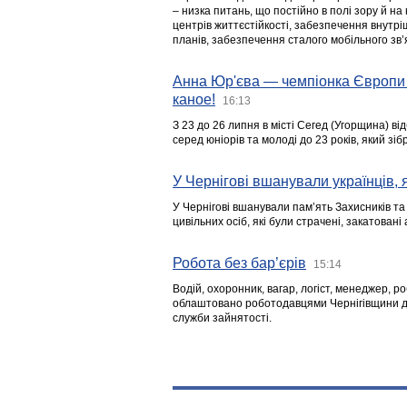
– низка питань, що постійно в полі зору й на
центрів життєстійкості, забезпечення внутр
планів, забезпечення сталого мобільного зв’я
Анна Юр'єва — чемпіонка Європи 
каное!
16:13
З 23 до 26 липня в місті Сегед (Угорщина) в
серед юніорів та молоді до 23 років, який з
У Чернігові вшанували українців, я
У Чернігові вшанували пам’ять Захисників т
цивільних осіб, які були страчені, закатовані
Робота без бар’єрів
15:14
Водій, охоронник, вагар, логіст, менеджер, 
облаштовано роботодавцями Чернігівщини дл
служби зайнятості.