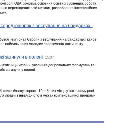
 контролі ОВА, зокрема освоєння освітніх субвенцій, робота
ішньо переміщених осіб житлом, розроблення інвестиційних
зку.
серед юніорок з веслування на байдарках і
ідбувся чемпіонат Європи з веслування на байдарках і каное
ібрав найсильніших молодих спортсменів континенту.
кі загинули в полоні
15:37
а Захисниць України, учасників добровольчих формувань та
 або загинули у полоні.
робітник з благоусторою– 10робочих місць у поточному році
я людей з інвалідністю в межах компенсаційної програми