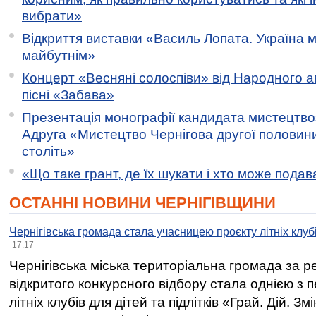
вибрати»
Відкриття виставки «Василь Лопата. Україна м
майбутнім»
Концерт «Весняні солоспіви» від Народного 
пісні «Забава»
Презентація монографії кандидата мистецтво
Адруга «Мистецтво Чернігова другої половини 
століть»
«Що таке грант, де їх шукати і хто може пода
ОСТАННІ НОВИНИ ЧЕРНІГІВЩИНИ
Чернігівська громада стала учасницею проєкту літніх клуб
17:17
Чернігівська міська територіальна громада за 
відкритого конкурсного відбору стала однією з
літніх клубів для дітей та підлітків «Грай. Дій. З