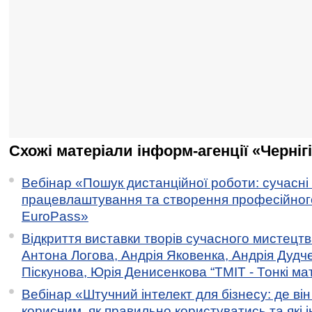
Схожі матеріали інформ-агенції «Черніг
Вебінар «Пошук дистанційної роботи: сучасні
працевлаштування та створення професійног
EuroPass»
Відкриття виставки творів сучасного мистецтв
Антона Логова, Андрія Яковенка, Андрія Дудч
Піскунова, Юрія Денисенкова “ТМІТ - Тонкі мате
Вебінар «Штучний інтелект для бізнесу: де ві
корисним, як правильно користуватись та які 