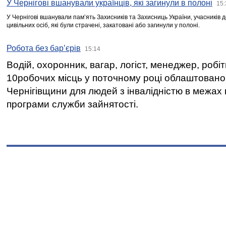
У Чернігові вшанували українців, які загинули в полоні
15:
У Чернігові вшанували пам’ять Захисників та Захисниць України, учасників
цивільних осіб, які були страчені, закатовані або загинули у полоні.
Робота без бар’єрів
15:14
Водій, охоронник, вагар, логіст, менеджер, робі
10робочих місць у поточному році облаштован
Чернігівщини для людей з інвалідністю в межах
програми служби зайнятості.