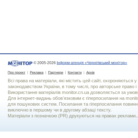
© 2005-2026
Інформ-агенція «Чернігівський монітор»
Про проект
|
Реклама
|
Партнери
|
Контакти
|
Архів
Всі права на матеріали, які містить цей сайт, охороняються у 
законодавством України, в тому числі, про авторське право і 
Використання матерiалiв monitor.cn.ua дозволяється за умов
Для iнтернет-видань обов'язковим є гiперпосилання на monito
для пошукових систем. Посилання та гіперпосилання повинні
виключно в першому чи в другому абзаці тексту.
Матеріали з позначкою (PR) друкуються на правах реклами..