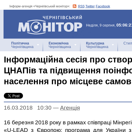
Інформ-агенція «Чернігівський монітор»:
RSS
Twitter
Facebook
Інформ-агенція
«Чернігівський монітор»
05:06:2
Неділя, 9 серпня,
Політична
Економічна
Культурна
Стил
Чернігівщина
Чернігівщина
Чернігівщина
Інформаційна сесія про ство
ЦНАПів та підвищення поінф
населення про місцеве само
16.03.2018 10:30
—
Агенцiя
16 березня 2018 року в рамках співпраці Мінре
«U-LEAD з Європою: програма для України з