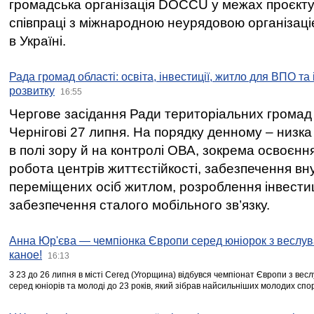
громадська організація DOCCU у межах проєкту 
співпраці з міжнародною неурядовою організаціє
в Україні.
Рада громад області: освіта, інвестиції, житло для ВПО та
розвитку
16:55
Чергове засідання Ради територіальних громад 
Чернігові 27 липня. На порядку денному – низка
в полі зору й на контролі ОВА, зокрема освоєння
робота центрів життєстійкості, забезпечення вн
переміщених осіб житлом, розроблення інвестиц
забезпечення сталого мобільного зв’язку.
Анна Юр'єва — чемпіонка Європи серед юніорок з веслув
каное!
16:13
З 23 до 26 липня в місті Сегед (Угорщина) відбувся чемпіонат Європи з вес
серед юніорів та молоді до 23 років, який зібрав найсильніших молодих спо