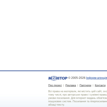
© 2005-2026
Інформ-агенція
Про проект
|
Реклама
|
Партнери
|
Контакти
Всі права на матеріали, які містить цей сайт, о
тому числі, про авторське право і суміжні права
умови посилання. Для iнтернет-видань обов'язко
пошукових систем. Посилання та гіперпосиланн
абзаці тексту.