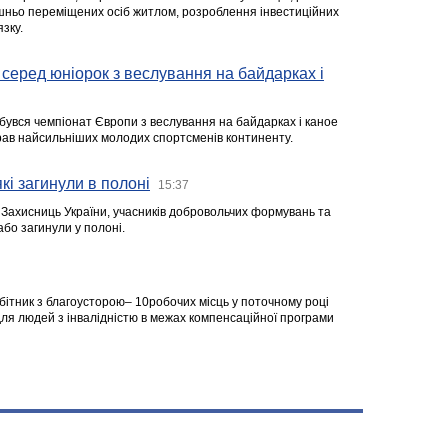
ішньо переміщених осіб житлом, розроблення інвестиційних
зку.
серед юніорок з веслування на байдарках і
ідбувся чемпіонат Європи з веслування на байдарках і каное
ібрав найсильніших молодих спортсменів континенту.
кі загинули в полоні
15:37
а Захисниць України, учасників добровольчих формувань та
 або загинули у полоні.
робітник з благоусторою– 10робочих місць у поточному році
я людей з інвалідністю в межах компенсаційної програми