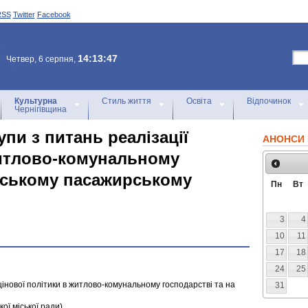
RSS
Twitter
Facebook
14:13:47
Четвер, 6 серпня,
Культурна
Стиль життя
Освіта
Відпочинок
Чернігівщина
упи з питань реалізації
АНОНСИ 
житлово-комунальному
міському пасажирському
Пн
Вт
3
4
10
11
17
18
24
25
 цінової політики в житлово-комунальному господарстві та на
31
кої міської ради)