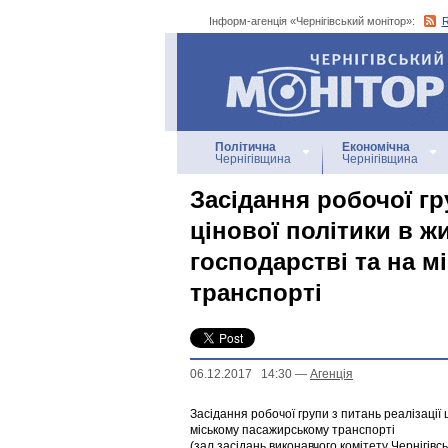
Інформ-агенція «Чернігівський монітор»:
Інформ-агенція
«Чернігівський монітор»
Політична
Економічна
Чернігівщина
Чернігівщина
Засідання робочої гр
цінової політики в 
господарстві та на 
транспорті
06.12.2017 14:30
—
Агенцiя
Засідання робочої групи з питань реалізації
міському пасажирському транспорті
(зал засідань виконавчого комітету Чернігівсь