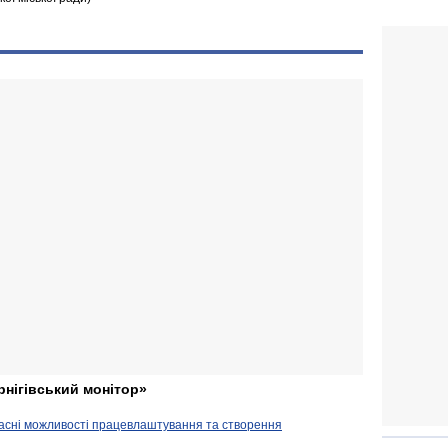
рнігівський монітор»
часні можливості працевлаштування та створення