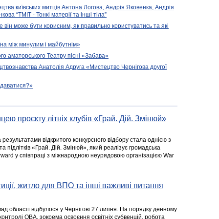
ецтва київських митців Антона Логова, Андрія Яковенка, Андрія
ова “ТМІТ - Тонкі матерії та інші тіла”
е він може бути корисним, як правильно користуватись та які
їна між минулим і майбутнім»
го аматорського Театру пісні «Забава»
цтвознавства Анатолія Адруга «Мистецтво Чернігова другої
подаватися?»
цею проєкту літніх клубів «Грай. Дій. Змінюй»
а результатами відкритого конкурсного відбору стала однією з
та підлітків «Грай. Дій. Змінюй», який реалізує громадська
rward у співпраці з міжнародною неурядовою організацією War
стиції, житло для ВПО та інші важливі питання
ад області відбулося у Чернігові 27 липня. На порядку денному
 контролі ОВА, зокрема освоєння освітніх субвенцій, робота