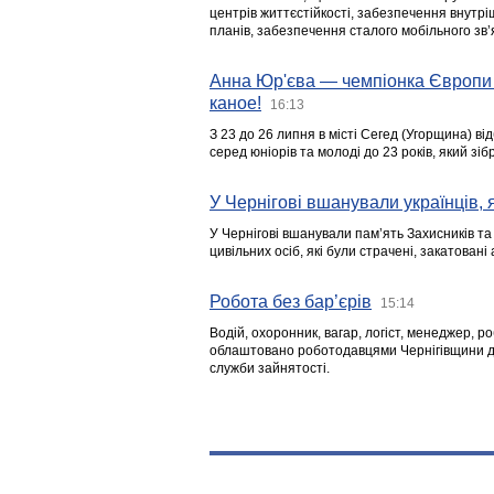
центрів життєстійкості, забезпечення внутр
планів, забезпечення сталого мобільного зв’я
Анна Юр'єва — чемпіонка Європи 
каное!
16:13
З 23 до 26 липня в місті Сегед (Угорщина) в
серед юніорів та молоді до 23 років, який з
У Чернігові вшанували українців, я
У Чернігові вшанували пам’ять Захисників т
цивільних осіб, які були страчені, закатовані
Робота без бар’єрів
15:14
Водій, охоронник, вагар, логіст, менеджер, 
облаштовано роботодавцями Чернігівщини дл
служби зайнятості.