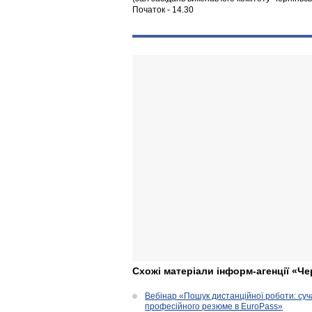
Початок - 14.30
Схожі матеріали інформ-агенції «Че
Вебінар «Пошук дистанційної роботи: су
професійного резюме в EuroPass»