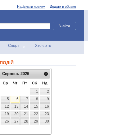
Надіслати новину
Додати в обране
Спорт
Хто є хто
ПОДІЙ
Серпень
2026
Ср
Чт
Пт
Сб
Нд
1
2
5
6
7
8
9
12
13
14
15
16
19
20
21
22
23
26
27
28
29
30