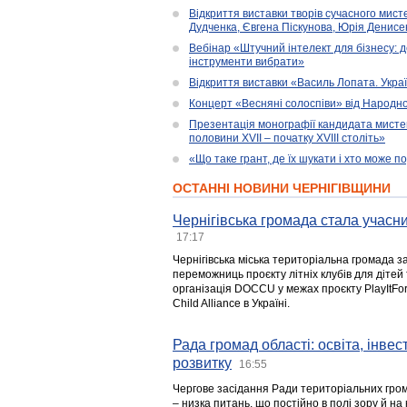
Відкриття виставки творів сучасного мист
Дудченка, Євгена Піскунова, Юрія Денисенк
Вебінар «Штучний інтелект для бізнесу: д
інструменти вибрати»
Відкриття виставки «Василь Лопата. Укра
Концерт «Весняні солоспіви» від Народно
Презентація монографії кандидата мисте
половини XVII – початку XVIII століть»
«Що таке грант, де їх шукати і хто може 
ОСТАННІ НОВИНИ ЧЕРНІГІВЩИНИ
Чернігівська громада стала учасни
17:17
Чернігівська міська територіальна громада з
переможниць проєкту літніх клубів для дітей 
організація DOCCU у межах проєкту PlayItFo
Child Alliance в Україні.
Рада громад області: освіта, інве
розвитку
16:55
Чергове засідання Ради територіальних гром
– низка питань, що постійно в полі зору й на