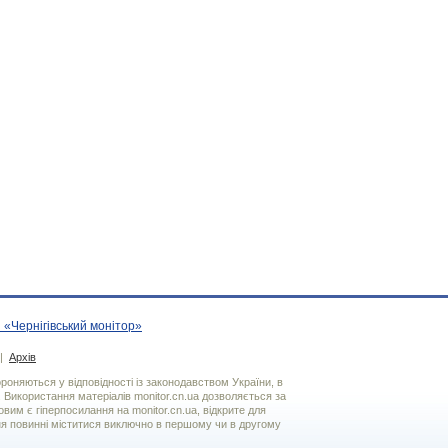
 «Чернігівський монітор»
|
Архів
хороняються у відповідності із законодавством України, в
. Використання матерiалiв monitor.cn.ua дозволяється за
вим є гiперпосилання на monitor.cn.ua, відкрите для
я повинні міститися виключно в першому чи в другому