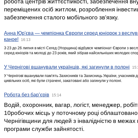
робота центрів життєстійкості, забезпечення вн
переміщених осіб житлом, розроблення інвестиц
забезпечення сталого мобільного зв’язку.
Анна Юр'єва — чемпіонка Європи серед юніорок з веслув
каное!
16:13
З 23 до 26 липня в місті Сегед (Угорщина) відбувся чемпіонат Європи з вес
серед юніорів та молоді до 23 років, який зібрав найсильніших молодих спо
У Чернігові вшанували українців, які загинули в полоні
15:
У Чернігові вшанували пам’ять Захисників та Захисниць України, учасників
цивільних осіб, які були страчені, закатовані або загинули у полоні.
Робота без бар’єрів
15:14
Водій, охоронник, вагар, логіст, менеджер, робі
10робочих місць у поточному році облаштован
Чернігівщини для людей з інвалідністю в межах
програми служби зайнятості.