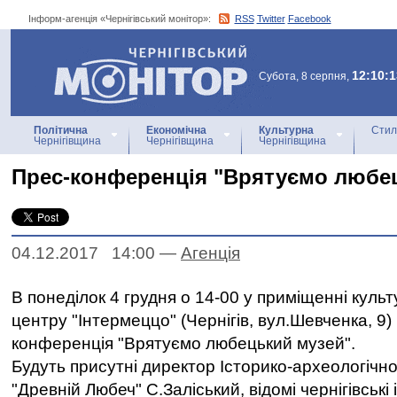
Інформ-агенція «Чернігівський монітор»:
RSS
Twitter
Facebook
Інформ-агенція
«Чернігівський монітор»
12:10:1
Субота, 8 серпня,
Політична
Економічна
Культурна
Стил
Чернігівщина
Чернігівщина
Чернігівщина
Прес-конференція "Врятуємо любе
04.12.2017 14:00
—
Агенцiя
В понеділок 4 грудня о 14-00 у приміщенні куль
центру "Інтермеццо" (Чернігів, вул.Шевченка, 9)
конференція "Врятуємо любецький музей".
Будуть присутні директор Історико-археологічн
"Древній Любеч" С.Заліський, відомі чернігівські 