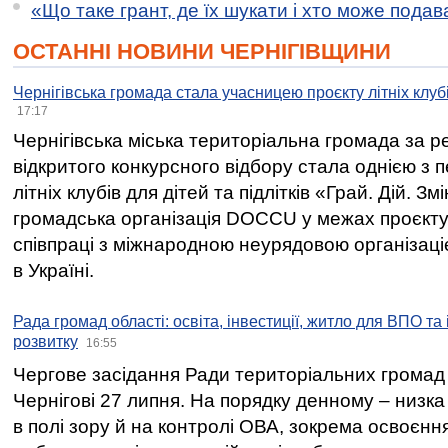
«Що таке грант, де їх шукати і хто може пода
ОСТАННІ НОВИНИ ЧЕРНІГІВЩИНИ
Чернігівська громада стала учасницею проєкту літніх клуб
17:17
Чернігівська міська територіальна громада за 
відкритого конкурсного відбору стала однією з
літніх клубів для дітей та підлітків «Грай. Дій. З
громадська організація DOCCU у межах проєкту 
співпраці з міжнародною неурядовою організаціє
в Україні.
Рада громад області: освіта, інвестиції, житло для ВПО та
розвитку
16:55
Чергове засідання Ради територіальних громад 
Чернігові 27 липня. На порядку денному – низка
в полі зору й на контролі ОВА, зокрема освоєння