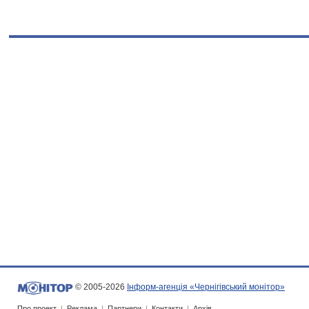
© 2005-2026
Інформ-агенція «Чернігівський монітор»
Про проект
|
Реклама
|
Партнери
|
Контакти
|
Архів