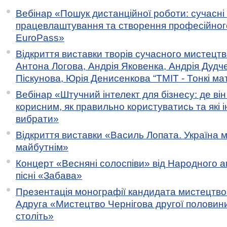
Вебінар «Пошук дистанційної роботи: сучасні
працевлаштування та створення професійног
EuroPass»
Відкриття виставки творів сучасного мистецтв
Антона Логова, Андрія Яковенка, Андрія Дудч
Піскунова, Юрія Денисенкова “ТМІТ - Тонкі мате
Вебінар «Штучний інтелект для бізнесу: де ві
корисним, як правильно користуватись та які 
вибрати»
Відкриття виставки «Василь Лопата. Україна м
майбутнім»
Концерт «Весняні солоспіви» від Народного 
пісні «Забава»
Презентація монографії кандидата мистецтво
Адруга «Мистецтво Чернігова другої половини 
століть»