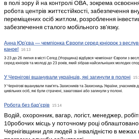
в полі зору й на контролі ОВА, зокрема освоєння
робота центрів життєстійкості, забезпечення вн
переміщених осіб житлом, розроблення інвестиц
забезпечення сталого мобільного зв’язку.
Анна Юр'єва — чемпіонка Європи серед юніорок з веслув
каное!
16:13
З 23 до 26 липня в місті Сегед (Угорщина) відбувся чемпіонат Європи з вес
серед юніорів та молоді до 23 років, який зібрав найсильніших молодих спо
У Чернігові вшанували українців, які загинули в полоні
15:
У Чернігові вшанували пам’ять Захисників та Захисниць України, учасників
цивільних осіб, які були страчені, закатовані або загинули у полоні.
Робота без бар’єрів
15:14
Водій, охоронник, вагар, логіст, менеджер, робі
10робочих місць у поточному році облаштован
Чернігівщини для людей з інвалідністю в межах