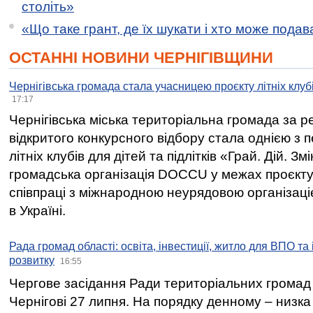
століть»
«Що таке грант, де їх шукати і хто може пода
ОСТАННІ НОВИНИ ЧЕРНІГІВЩИНИ
Чернігівська громада стала учасницею проєкту літніх клуб
17:17
Чернігівська міська територіальна громада за 
відкритого конкурсного відбору стала однією з
літніх клубів для дітей та підлітків «Грай. Дій. З
громадська організація DOCCU у межах проєкту 
співпраці з міжнародною неурядовою організаціє
в Україні.
Рада громад області: освіта, інвестиції, житло для ВПО та
розвитку
16:55
Чергове засідання Ради територіальних громад 
Чернігові 27 липня. На порядку денному – низка