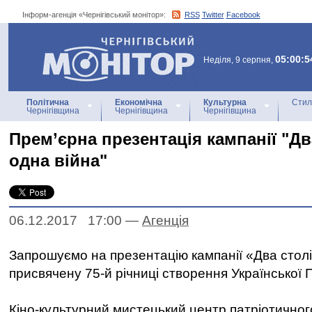
Інформ-агенція «Чернігівський монітор»:
RSS
Twitter
Facebook
Інформ-агенція
«Чернігівський монітор»
05:00:5
Неділя, 9 серпня,
Політична
Економічна
Культурна
Стил
Чернігівщина
Чернігівщина
Чернігівщина
Прем’єрна презентація кампанії "Два
одна війна"
06.12.2017 17:00
—
Агенцiя
Запрошуємо на презентацію кампанії «Два столі
присвячену 75-й річниці створення Української П
Кіно-культурний мистецький центр патріотичног