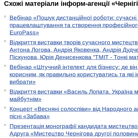
Схожі матеріали інформ-агенції «Черніг
Вебінар «Пошук дистанційної роботи: сучасні
працевлаштування та створення професійног
EuroPass»
Відкриття виставки творів сучасного мистецтв
Антона Логова, Андрія Яковенка, Андрія Дудч
Піскунова, Юрія Денисенкова “ТМІТ - Тонкі мате
Вебінар «Штучний інтелект для бізнесу: де ві
корисним, як правильно користуватись та які 
вибрати»
Відкриття виставки «Василь Лопата. Україна м
майбутнім»
Концерт «Весняні солоспіви» від Народного 
пісні «Забава»
Презентація монографії кандидата мистецтво
Адруга «Мистецтво Чернігова другої половини 