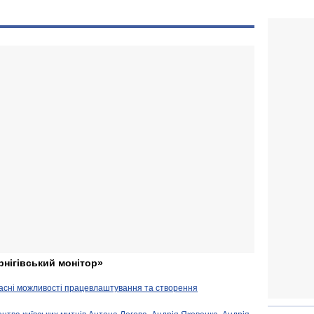
рнігівський монітор»
часні можливості працевлаштування та створення