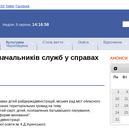
RSS
Twitter
Facebook
14:16:58
Неділя, 9 серпня,
Культурна
Стиль життя
Освіта
Відпочинок
Чернігівщина
начальників служб у справах
АНОНСИ 
Пн
Вт
3
4
10
11
вах дітей райдержадміністрацій, міських рад міст обласного
17
18
днаних територіальних громад на тему
тей-сиріт, дітей, позбавлених батьківського піклування,
24
25
 форми виховання”.
31
міністрації.
ї освіти ім. К.Д.Ушинського.