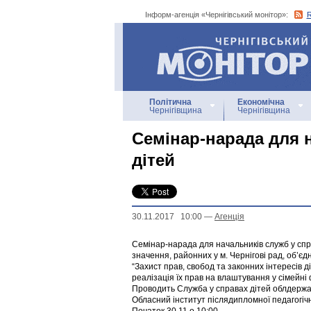
Інформ-агенція «Чернігівський монітор»:
Інформ-агенція
«Чернігівський монітор»
Політична
Економічна
Чернігівщина
Чернігівщина
Семінар-нарада для 
дітей
30.11.2017 10:00
—
Агенцiя
Семінар-нарада для начальників служб у спра
значення, районних у м. Чернігові рад, об’є
“Захист прав, свобод та законних інтересів ді
реалізація їх прав на влаштування у сімейні
Проводить Служба у справах дітей облдержад
Обласний інститут післядипломної педагогічно