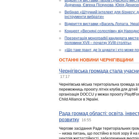
Відкриття виставки творів сучасного мист
Дудченка, Євгена Піскунова, Юрія Денисенк
Вебінар «Штучний інтелект для бізнесу: д
інструменти вибрати»
Відкриття виставки «Василь Лопата. Укра
Концерт «Весняні солоспіви» від Народно
Презентація монографії кандидата мисте
половини XVII – початку XVIII століть»
«Що таке грант, де їх шукати і хто може 
ОСТАННІ НОВИНИ ЧЕРНІГІВЩИНИ
Чернігівська громада стала учасни
17:17
Чернігівська міська територіальна громада з
переможниць проєкту літніх клубів для дітей 
організація DOCCU у межах проєкту PlayItFo
Child Alliance в Україні.
Рада громад області: освіта, інве
розвитку
16:55
Чергове засідання Ради територіальних гром
– низка питань, що постійно в полі зору й на
центрів життєстійкості, забезпечення внутр