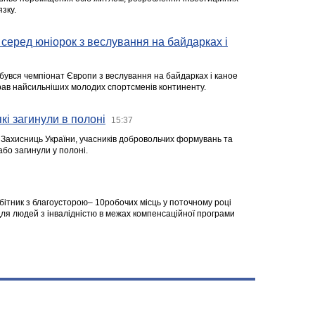
зку.
серед юніорок з веслування на байдарках і
ідбувся чемпіонат Європи з веслування на байдарках і каное
ібрав найсильніших молодих спортсменів континенту.
кі загинули в полоні
15:37
а Захисниць України, учасників добровольчих формувань та
 або загинули у полоні.
робітник з благоусторою– 10робочих місць у поточному році
я людей з інвалідністю в межах компенсаційної програми