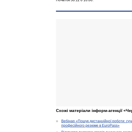
Початок 30.11 о 10:00.
Схожі матеріали інформ-агенції «Че
Вебінар «Пошук дистанційної роботи: су
професійного резюме в EuroPass»