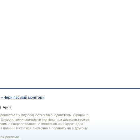
 «Чернігівський монітор»
|
Архів
хороняються у відповідності із законодавством України, в
. Використання матерiалiв monitor.cn.ua дозволяється за
вим є гiперпосилання на monitor.cn.ua, відкрите для
я повинні міститися виключно в першому чи в другому
вах реклами..