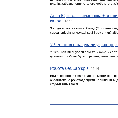
планів, забезпечення сталого мобільного зв’я
Анна Юр'єва — чемпіонка Європи 
каное!
16:13
З 23 до 26 липня в місті Сегед (Угорщина) в
серед юніорів та молоді до 23 років, який з
У Чернігові вшанували українців, я
У Чернігові вшанували пам’ять Захисників т
цивільних осіб, які були страчені, закатовані
Робота без бар’єрів
15:14
Водій, охоронник, вагар, логіст, менеджер, 
облаштовано роботодавцями Чернігівщини дл
служби зайнятості.